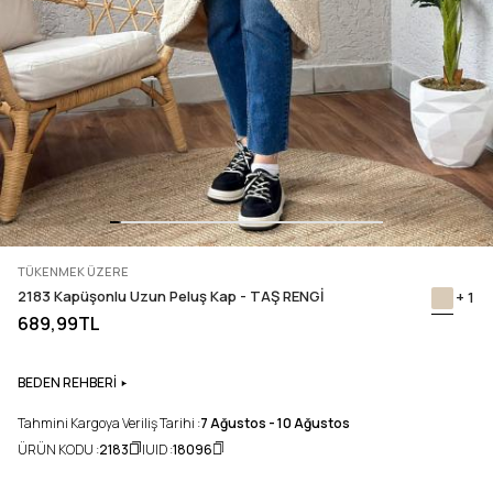
TÜKENMEK ÜZERE
2183 Kapüşonlu Uzun Peluş Kap - TAŞ RENGİ
+ 1
689,99TL
BEDEN REHBERİ
Tahmini Kargoya Veriliş Tarihi :
7 Ağustos - 10 Ağustos
ÜRÜN KODU :
2183
UID :
18096