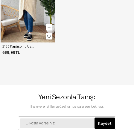
2183 Kapüşonlu Uzun Peluş Kap - TAŞ RENGİ
689,99TL
Yeni Sezonla Tanış:
İlham veren stiller ve özel kampanyalar seni bekliyor.
Kaydet