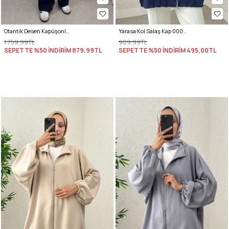
Otantik Desen Kapüşonlu Kap 0046 - BORDO
Yarasa Kol Salaş Kap 0008 - LACİVERT
1.759,99TL
989,99TL
SEPETTE %50 İNDİRİM
879,99TL
SEPETTE %50 İNDİRİM
495,00TL