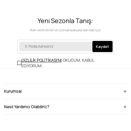
Yeni Sezonla Tanış:
İlham veren stiller ve özel kampanyalar seni bekliyor.
Kaydet
GİZLİLİK POLİTİKASI'NI
OKUDUM, KABUL
EDİYORUM.
.
Kurumsal
Nasıl Yardımcı Olabiliriz?