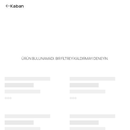
Kaban
ÜRÜN BULUNAMADI. BIR FİLTREYİ KALDIRMAYI DENEYİN.
N
N
N
N