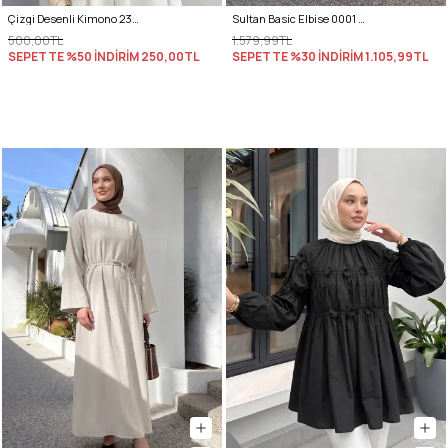
Çizgi Desenli Kimono 2359 - SİYAH
Sultan Basic Elbise 0001 - TAŞ RENGİ
500,00TL
1.579,99TL
SEPETTE %50 İNDİRİM
250,00TL
SEPETTE %30 İNDİRİM
1.105,99TL