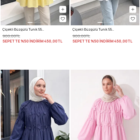
Çiçekli Büzgülü Tunik 5501 - SARI
Çiçekli Büzgülü Tunik 5501 - BEYAZ
900,00TL
900,00TL
SEPETTE %50 İNDİRİM
450,00TL
SEPETTE %50 İNDİRİM
450,00TL