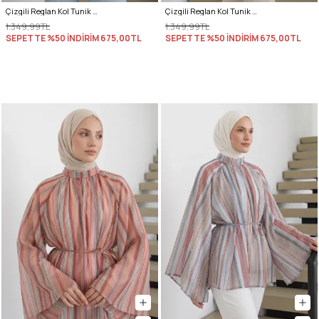
Çizgili Reglan Kol Tunik 260203 - LACİVERT
Çizgili Reglan Kol Tunik 260203 - SARI
1.349,99TL
1.349,99TL
SEPETTE %50 İNDİRİM
675,00TL
SEPETTE %50 İNDİRİM
675,00TL