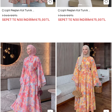
Çizgili Reglan Kol Tunik 260203 - NAR ÇİÇEĞİ
Çizgili Reglan Kol Tunik 260203 - MAVİ
1.349,99TL
1.349,99TL
SEPETTE %50 İNDİRİM
675,00TL
SEPETTE %50 İNDİRİM
675,00TL