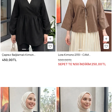
Çapraz Bağlamalı Kimono 43458 - SİYAH
Lora Kimono 2351 - CAMEL
450,00TL
500,00TL
SEPETTE %50 İNDİRİM
250,00TL