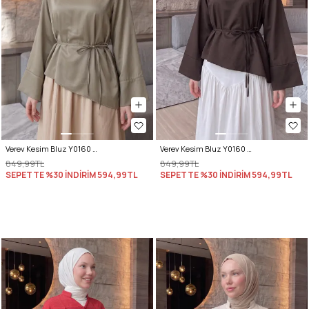
Verev Kesim Bluz Y0160 - HAKİ
Verev Kesim Bluz Y0160 - ACI KAHVE
849,99TL
849,99TL
SEPETTE %30 İNDİRİM
594,99TL
SEPETTE %30 İNDİRİM
594,99TL