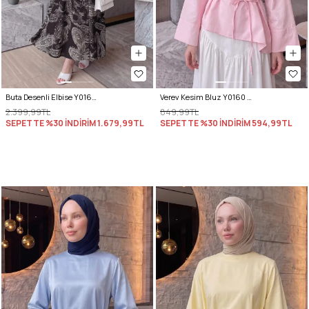
Buta Desenli Elbise Y0165 - KOYU KAHVE
Verev Kesim Bluz Y0160 - AÇIK PEMBE
2.399,99TL
849,99TL
SEPETTE %30 İNDİRİM
1.679,99TL
SEPETTE %30 İNDİRİM
594,99TL