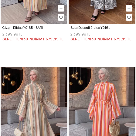
Çizgili Elbise Y0165 - SARI
Buta Desenli Elbise Y0165 - BEYAZ
2.399,99TL
2.399,99TL
SEPETTE %30 İNDİRİM
1.679,99TL
SEPETTE %30 İNDİRİM
1.679,99TL