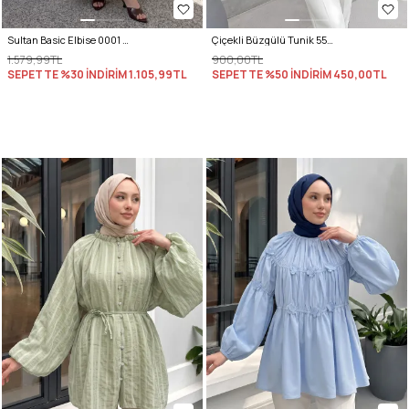
Sultan Basic Elbise 0001 - EKRU
Çiçekli Büzgülü Tunik 5501 - SİYAH
1.579,99TL
900,00TL
SEPETTE %30 İNDİRİM
1.105,99TL
SEPETTE %50 İNDİRİM
450,00TL