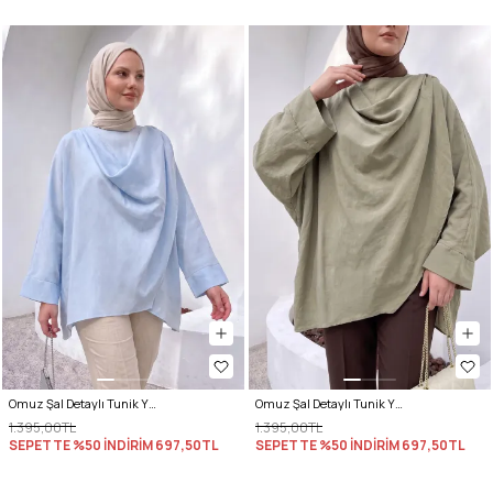
Omuz Şal Detaylı Tunik Y0156 - BEBE MAVİSİ
Omuz Şal Detaylı Tunik Y0156 - AÇIK HAKİ
1.395,00TL
1.395,00TL
SEPETTE %50 İNDİRİM
697,50TL
SEPETTE %50 İNDİRİM
697,50TL