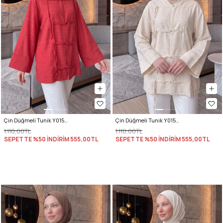
Çin Düğmeli Tunik Y0158 - KIRMIZI
Çin Düğmeli Tunik Y0158 - TAŞ
1.110,00TL
1.110,00TL
SEPETTE %50 İNDİRİM
555,00TL
SEPETTE %50 İNDİRİM
555,00TL