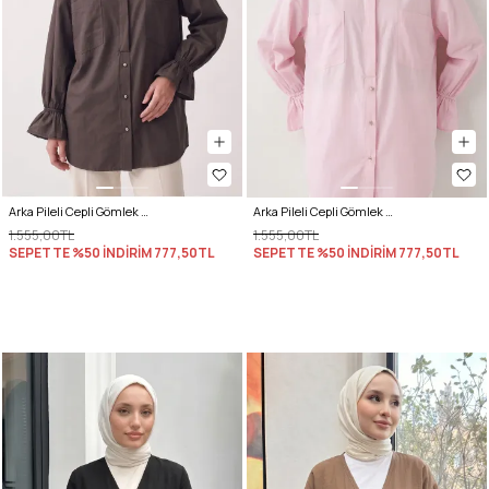
Arka Pileli Cepli Gömlek Y0147 - ACI KAHVE
Arka Pileli Cepli Gömlek Y0147 - AÇIK PEMBE
1.555,00TL
1.555,00TL
SEPETTE %50 İNDİRİM
777,50TL
SEPETTE %50 İNDİRİM
777,50TL