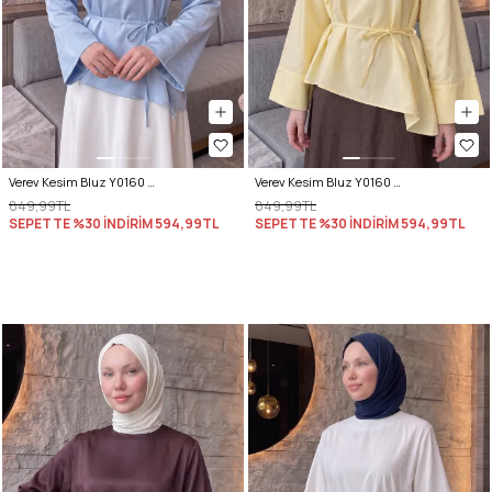
Verev Kesim Bluz Y0160 - BEBE MAVİSİ
Verev Kesim Bluz Y0160 - SARI
849,99TL
849,99TL
SEPETTE %30 İNDİRİM
594,99TL
SEPETTE %30 İNDİRİM
594,99TL