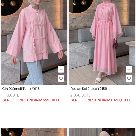
Çin Düğmeli Tunik Y0158 - PEMBE
Reglan Kol Elbise Y0159 - PEMBE
1.110,00TL
2.030,00TL
SEPETTE %50 İNDİRİM
555,00TL
SEPETTE %30 İNDİRİM
1.421,00TL