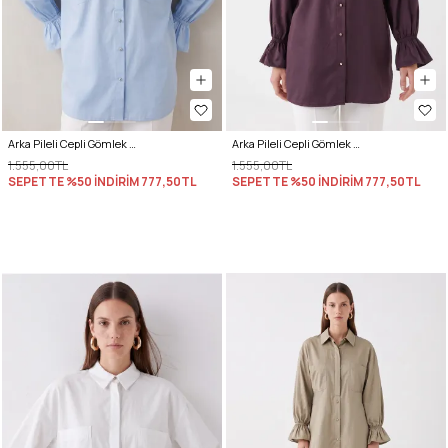
Arka Pileli Cepli Gömlek Y0147 - BEBE MAVİSİ
Arka Pileli Cepli Gömlek Y0147 - MÜRDÜM
1.555,00TL
1.555,00TL
SEPETTE %50 İNDİRİM
777,50TL
SEPETTE %50 İNDİRİM
777,50TL