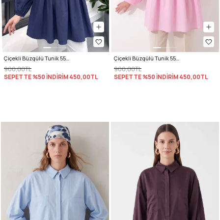
Çiçekli Büzgülü Tunik 5501 - LACİVERT
Çiçekli Büzgülü Tunik 5501 - AÇIK PEMBE
900,00TL
900,00TL
SEPETTE %50 İNDİRİM
450,00TL
SEPETTE %50 İNDİRİM
450,00TL