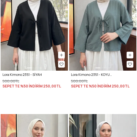
Lora Kimono 2351 - SİYAH
Lora Kimono 2351 - KOYU MİNT YEŞİLİ
500,00TL
500,00TL
SEPETTE %50 İNDİRİM
250,00TL
SEPETTE %50 İNDİRİM
250,00TL