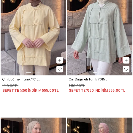
Çin Düğmeli Tunik Y0158 - SARI
Çin Düğmeli Tunik Y0158 - ÇAĞLA YEŞİLİ
1.110,00TL
1.110,00TL
SEPETTE %50 İNDİRİM
555,00TL
SEPETTE %50 İNDİRİM
555,00TL