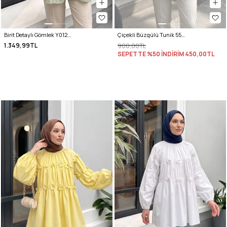
Birit Detaylı Gömlek Y0122 - MİNT YEŞİLİ
Çiçekli Büzgülü Tunik 5501 - BEBE MAVİSİ
1.349,99TL
900,00TL
SEPETTE %50 İNDİRİM
450,00TL