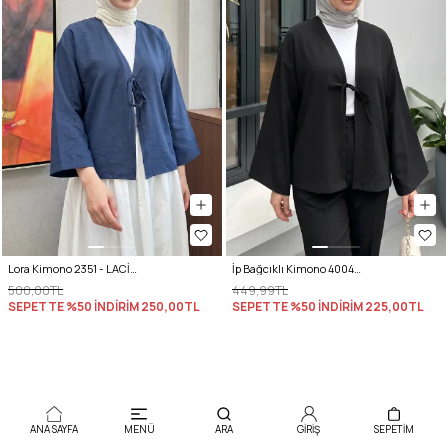
Lora Kimono 2351 - LACİVERT
İp Bağcıklı Kimono 40046 - SİYAH
500,00TL
449,99TL
SEPETTE %50 İNDİRİM
250,00TL
SEPETTE %50 İNDİRİM
225,00TL
ANA SAYFA
MENÜ
ARA
GİRİŞ
SEPETIM