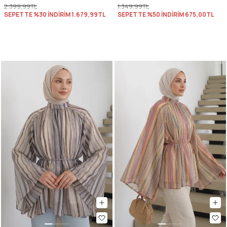
2.399,99TL
1.349,99TL
SEPETTE %30 İNDİRİM
1.679,99TL
SEPETTE %50 İNDİRİM
675,00TL