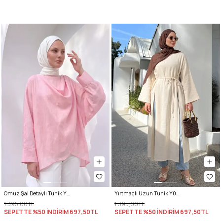
Omuz Şal Detaylı Tunik Y0156 - AÇIK PEMBE
Yırtmaçlı Uzun Tunik Y0162 - EKRU
1.395,00TL
1.395,00TL
SEPETTE %50 İNDİRİM
697,50TL
SEPETTE %50 İNDİRİM
697,50TL