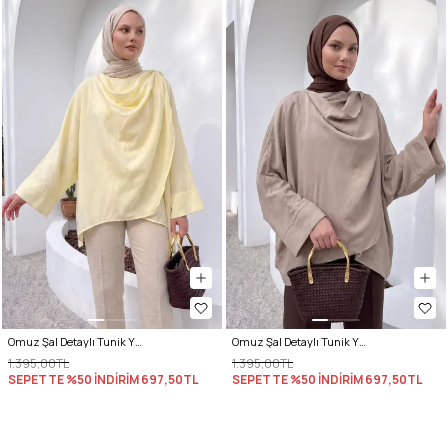
Omuz Şal Detaylı Tunik Y0156 - AÇIK SARI
Omuz Şal Detaylı Tunik Y0156 - VİZON
1.395,00TL
1.395,00TL
SEPETTE %50 İNDİRİM
697,50TL
SEPETTE %50 İNDİRİM
697,50TL