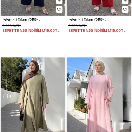
Keten İkili Takım Y0155 - LACİVERT
Keten İkili Takım Y0155 - KIRMIZI
2.230,00TL
2.230,00TL
SEPETTE %50 İNDİRİM
1.115,00TL
SEPETTE %50 İNDİRİM
1.115,00TL