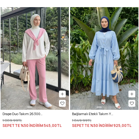
Drape Duo Takım 263006 - AÇIK PEMBE
Bağlamalı Etekli Takım Y0149 - BEBE MAVİSİ
1.089,99TL
1.849,99TL
SEPETTE %50 İNDİRİM
545,00TL
SEPETTE %50 İNDİRİM
925,00TL