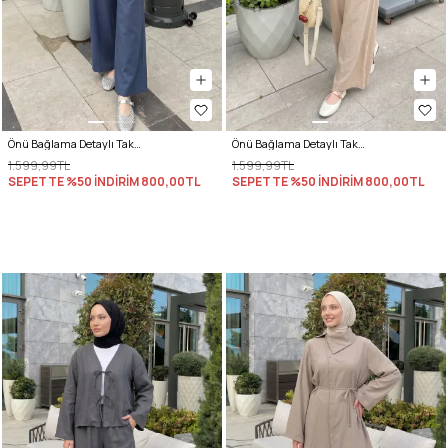
Önü Bağlama Detaylı Takım Y0143 - İNDİGO
Önü Bağlama Detaylı Takım Y0143 - BEJ
1.599,99TL
1.599,99TL
SEPETTE %50 İNDİRİM
800,00TL
SEPETTE %50 İNDİRİM
800,00TL