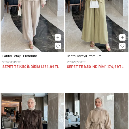
Dantel Detaylı Premium Takım 5325 - TAŞ RENGİ
Dantel Detaylı Premium Takım 5325 - AÇIK HAKİ
2.349,99TL
2.349,99TL
SEPETTE %50 İNDİRİM
1.174,99TL
SEPETTE %50 İNDİRİM
1.174,99TL