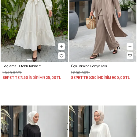
Bağlamalı Etekli Takım Y0149 - KREM
Üçlü Viskon Penye Takım 13205 - VİZON
1.849,99TL
1.800,00TL
SEPETTE %50 İNDİRİM
925,00TL
SEPETTE %50 İNDİRİM
900,00TL