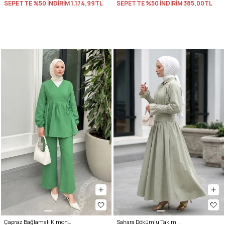
SEPETTE %50 İNDİRİM
1.174,99TL
SEPETTE %50 İNDİRİM
385,00TL
Çapraz Bağlamalı Kimono Takım 43457 - YEŞİL
Sahara Dökümlü Takım 3008 - SU YEŞİLİ