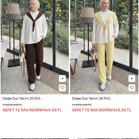
Drape Duo Takım 263006 - KOYU KAHVE
Drape Duo Takım 263006 - TEREYAĞ SARISI
1.089,99TL
1.089,99TL
SEPETTE %50 İNDİRİM
545,00TL
SEPETTE %50 İNDİRİM
545,00TL