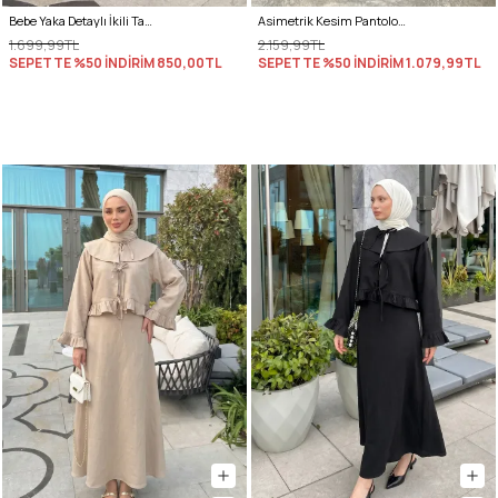
Bebe Yaka Detaylı İkili Takım Y0141 - İNDİGO
Asimetrik Kesim Pantolonlu Takım 40735 - SİYAH
1.699,99TL
2.159,99TL
SEPETTE %50 İNDİRİM
850,00TL
SEPETTE %50 İNDİRİM
1.079,99TL