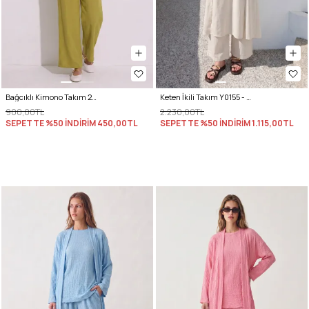
Bağcıklı Kimono Takım 26610 - YAĞ YEŞİLİ
Keten İkili Takım Y0155 - EKRU
900,00TL
2.230,00TL
SEPETTE %50 İNDİRİM
450,00TL
SEPETTE %50 İNDİRİM
1.115,00TL