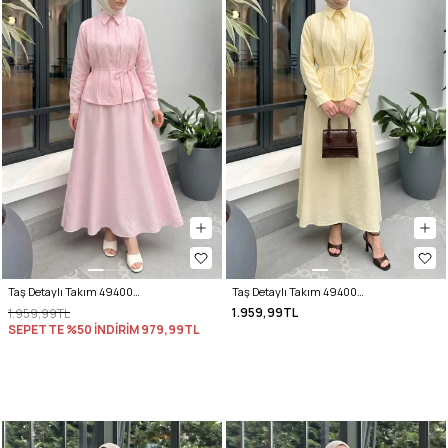
Taş Detaylı Takım 494004 - AÇIK PEMBE
Taş Detaylı Takım 494004 - TEREYAĞ SARISI
1.959,99TL
1.959,99TL
SEPETTE %50 İNDİRİM
979,99TL