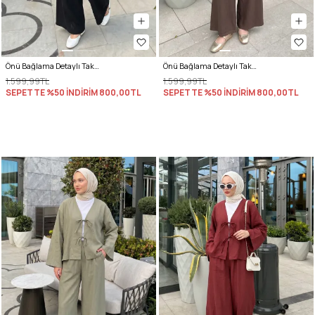
Önü Bağlama Detaylı Takım Y0143 - SİYAH
Önü Bağlama Detaylı Takım Y0143 - KAHVE
1.599,99TL
1.599,99TL
SEPETTE %50 İNDİRİM
800,00TL
SEPETTE %50 İNDİRİM
800,00TL