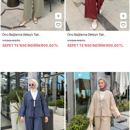
Önü Bağlama Detaylı Takım Y0143 - HAKİ
Önü Bağlama Detaylı Takım Y0143 - BORDO
1.599,99TL
1.599,99TL
SEPETTE %50 İNDİRİM
800,00TL
SEPETTE %50 İNDİRİM
800,00TL