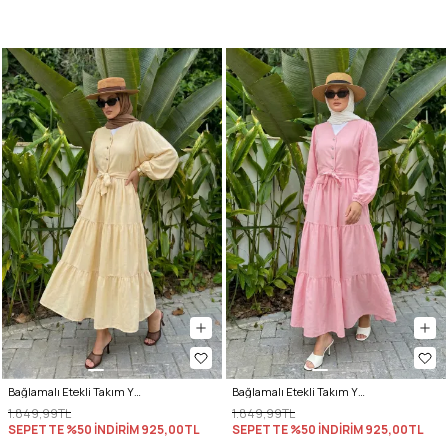
Bağlamalı Etekli Takım Y0149 - TEREYAĞ SARISI
Bağlamalı Etekli Takım Y0149 - AÇIK PEMBE
1.849,99TL
1.849,99TL
SEPETTE %50 İNDİRİM
925,00TL
SEPETTE %50 İNDİRİM
925,00TL