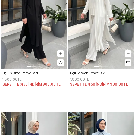
Üçlü Viskon Penye Takım 13205 - SİYAH
Üçlü Viskon Penye Takım 13205 - KREM
1.800,00TL
1.800,00TL
SEPETTE %50 İNDİRİM
900,00TL
SEPETTE %50 İNDİRİM
900,00TL