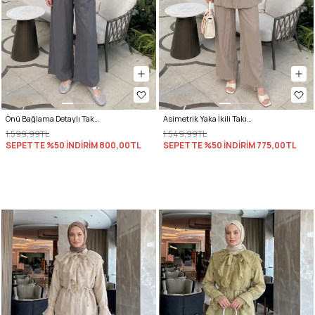
Önü Bağlama Detaylı Takım Y0143 - KOYU GRİ
Asimetrik Yaka İkili Takım 40720334 - VİZON
1.599,99TL
1.549,99TL
SEPETTE %50 İNDİRİM
800,00TL
SEPETTE %50 İNDİRİM
775,00TL