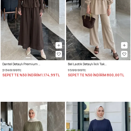
Dantel Detaylı Premium Takım 5325 - ACI KAHVE
Bel Lastik Detaylı İkili Takım Y0132 - TAŞ RENGİ
2.349,99TL
1.599,99TL
SEPETTE %50 İNDİRİM
1.174,99TL
SEPETTE %50 İNDİRİM
800,00TL