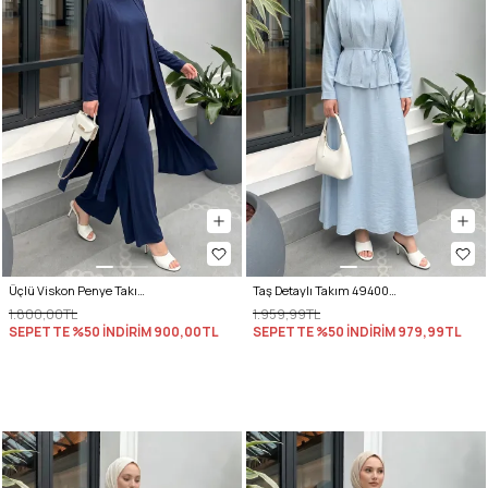
Üçlü Viskon Penye Takım 13205 - LACİVERT
Taş Detaylı Takım 494004 - BEBE MAVİSİ
1.800,00TL
1.959,99TL
SEPETTE %50 İNDİRİM
900,00TL
SEPETTE %50 İNDİRİM
979,99TL