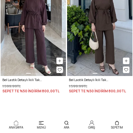
Bel Lastik Detaylı İkili Takım Y0132 - KOYU MOR
Bel Lastik Detaylı İkili Takım Y0132 - ACI KAHVE
1.599,99TL
1.599,99TL
SEPETTE %50 İNDİRİM
800,00TL
SEPETTE %50 İNDİRİM
800,00TL
ANA SAYFA
MENÜ
ARA
GİRİŞ
SEPETIM