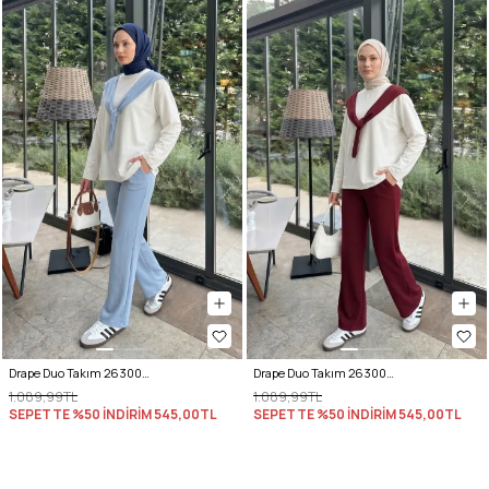
Drape Duo Takım 263006 - BEBE MAVİSİ
Drape Duo Takım 263006 - BORDO
1.089,99TL
1.089,99TL
SEPETTE %50 İNDİRİM
545,00TL
SEPETTE %50 İNDİRİM
545,00TL