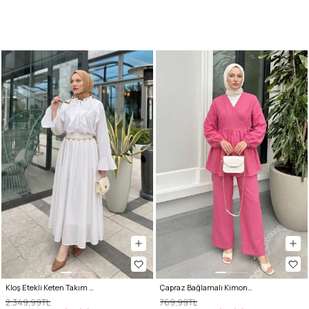
Kloş Etekli Keten Takım 9357335 - KREM
Çapraz Bağlamalı Kimono Takım 43457 - FUŞYA
2.349,99TL
769,99TL