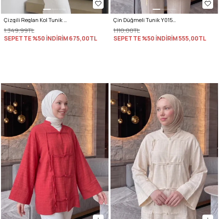
Çizgili Reglan Kol Tunik 260203 - MAVİ
Çin Düğmeli Tunik Y0158 - SARI
1.349,99TL
1.110,00TL
SEPETTE %50 İNDİRİM
675,00TL
SEPETTE %50 İNDİRİM
555,00TL