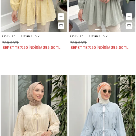
Ön Büzgülü Uzun Tunik 262338 - SARI
Ön Büzgülü Uzun Tunik 262338 - MİNT YEŞİLİ
789,99TL
789,99TL
SEPETTE %50 İNDİRİM
395,00TL
SEPETTE %50 İNDİRİM
395,00TL