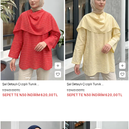
Şal Detaylı Çizgili Tunik Y0153 - AÇIK KIRMIZI
Şal Detaylı Çizgili Tunik Y0153 - TEREYAĞ SARISI
1.240,00TL
1.240,00TL
SEPETTE %50 İNDİRİM
620,00TL
SEPETTE %50 İNDİRİM
620,00TL