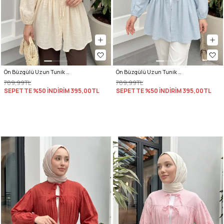
Ön Büzgülü Uzun Tunik 262338 - BEJ
Ön Büzgülü Uzun Tunik 262338 - BEBE MAVİSİ
789,99TL
789,99TL
SEPETTE %50 İNDİRİM
395,00TL
SEPETTE %50 İNDİRİM
395,00TL