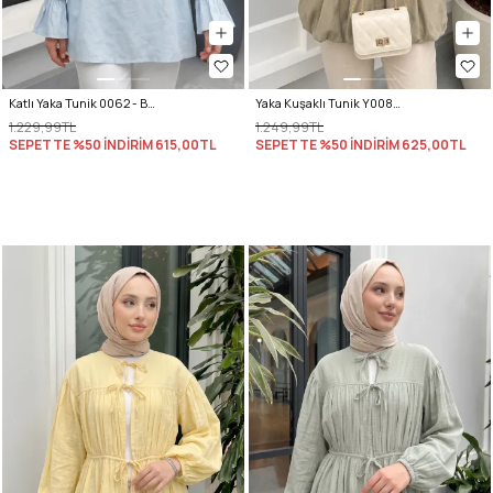
Katlı Yaka Tunik 0062 - BEBE MAVİSİ
Yaka Kuşaklı Tunik Y0088 - HAKİ
1.229,99TL
1.249,99TL
SEPETTE %50 İNDİRİM
615,00TL
SEPETTE %50 İNDİRİM
625,00TL