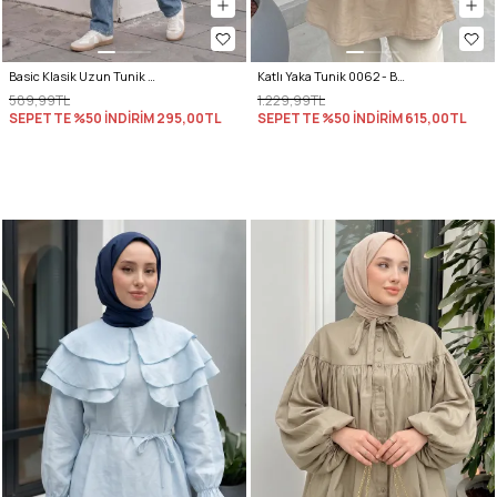
Basic Klasik Uzun Tunik 4061 - BEJ
Katlı Yaka Tunik 0062 - BEJ
589,99TL
1.229,99TL
SEPETTE %50 İNDİRİM
295,00TL
SEPETTE %50 İNDİRİM
615,00TL