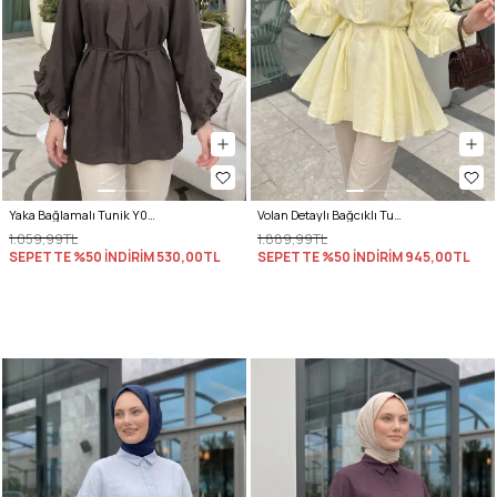
Yaka Bağlamalı Tunik Y0059 - ACI KAHVE
Volan Detaylı Bağcıklı Tunik Y0136 - SARI
1.059,99TL
1.889,99TL
SEPETTE %50 İNDİRİM
530,00TL
SEPETTE %50 İNDİRİM
945,00TL