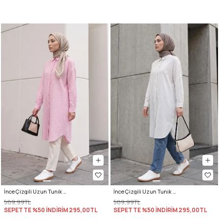
İnce Çizgili Uzun Tunik 3131 - AÇIK PEMBE
İnce Çizgili Uzun Tunik 3131 - TAŞ BEYAZ
589,99TL
589,99TL
SEPETTE %50 İNDİRİM
295,00TL
SEPETTE %50 İNDİRİM
295,00TL