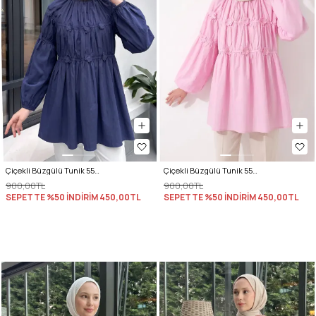
Çiçekli Büzgülü Tunik 5501 - LACİVERT
Çiçekli Büzgülü Tunik 5501 - AÇIK PEMBE
900,00TL
900,00TL
SEPETTE %50 İNDİRİM
450,00TL
SEPETTE %50 İNDİRİM
450,00TL