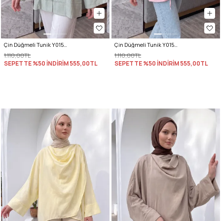
Çin Düğmeli Tunik Y0158 - ÇAĞLA YEŞİLİ
Çin Düğmeli Tunik Y0158 - PEMBE
1.110,00TL
1.110,00TL
SEPETTE %50 İNDİRİM
555,00TL
SEPETTE %50 İNDİRİM
555,00TL