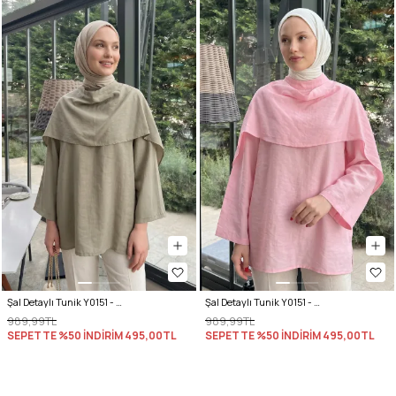
Şal Detaylı Tunik Y0151 - AÇIK HAKİ
Şal Detaylı Tunik Y0151 - AÇIK PEMBE
989,99TL
989,99TL
SEPETTE %50 İNDİRİM
495,00TL
SEPETTE %50 İNDİRİM
495,00TL