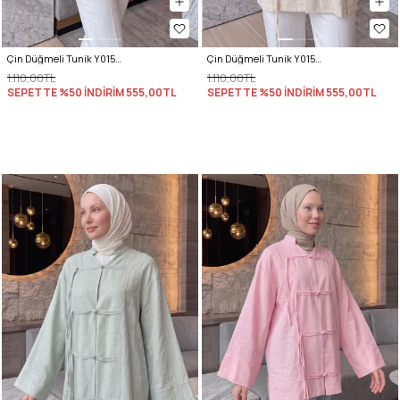
Çin Düğmeli Tunik Y0158 - KIRMIZI
Çin Düğmeli Tunik Y0158 - TAŞ
1.110,00TL
1.110,00TL
SEPETTE %50 İNDİRİM
555,00TL
SEPETTE %50 İNDİRİM
555,00TL