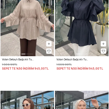
Volan Detaylı Bağcıklı Tunik Y0136 - BEJ
Volan Detaylı Bağcıklı Tunik Y0136 - LACİVERT
1.889,99TL
1.889,99TL
SEPETTE %50 İNDİRİM
945,00TL
SEPETTE %50 İNDİRİM
945,00TL