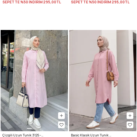
SEPETTE %50 İNDİRİM
295,00TL
SEPETTE %50 İNDİRİM
295,00TL
Çizgili Uzun Tunik 3125 - AÇIK PEMBE
Basic Klasik Uzun Tunik 4061 - PUDRA PEMBE