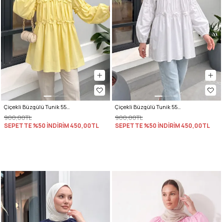
Çiçekli Büzgülü Tunik 5501 - SARI
Çiçekli Büzgülü Tunik 5501 - BEYAZ
900,00TL
900,00TL
SEPETTE %50 İNDİRİM
450,00TL
SEPETTE %50 İNDİRİM
450,00TL