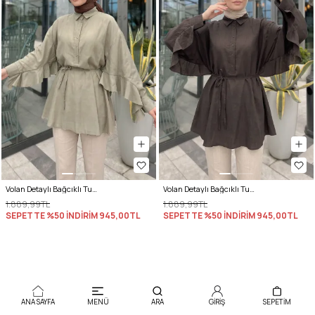
Volan Detaylı Bağcıklı Tunik Y0136 - AÇIK HAKİ
Volan Detaylı Bağcıklı Tunik Y0136 - ACI KAHVE
1.889,99TL
1.889,99TL
SEPETTE %50 İNDİRİM
945,00TL
SEPETTE %50 İNDİRİM
945,00TL
ANA SAYFA
MENÜ
ARA
GİRİŞ
SEPETIM