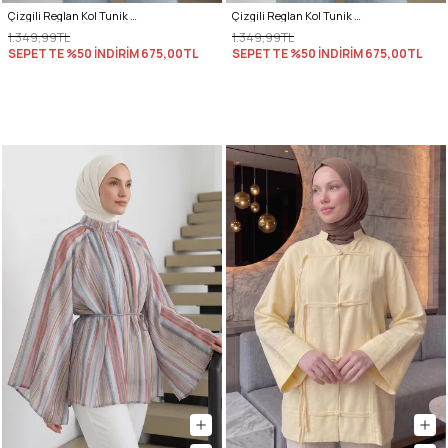
Çizgili Reglan Kol Tunik 260203 - LACİVERT
Çizgili Reglan Kol Tunik 260203 - NAR ÇİÇEĞİ
1.349,99TL
1.349,99TL
SEPETTE %50 İNDİRİM
675,00TL
SEPETTE %50 İNDİRİM
675,00TL