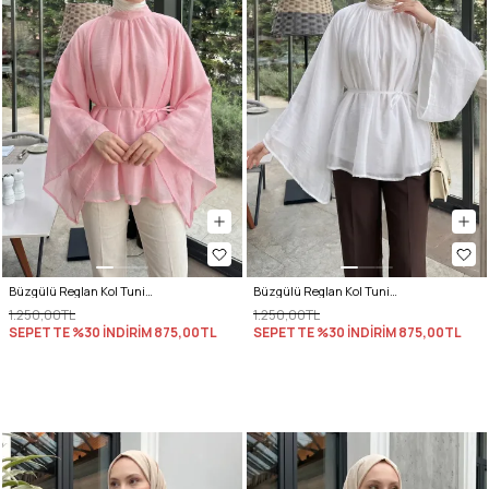
Büzgülü Reglan Kol Tunik Y0150 - PEMBE
Büzgülü Reglan Kol Tunik Y0150 - BEYAZ
1.250,00TL
1.250,00TL
SEPETTE %30 İNDİRİM
875,00TL
SEPETTE %30 İNDİRİM
875,00TL