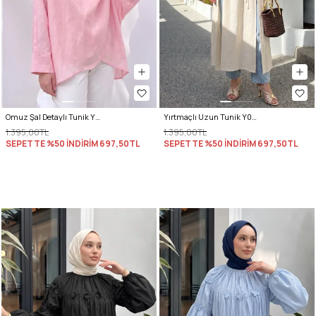
Omuz Şal Detaylı Tunik Y0156 - AÇIK PEMBE
Yırtmaçlı Uzun Tunik Y0162 - EKRU
1.395,00TL
1.395,00TL
SEPETTE %50 İNDİRİM
697,50TL
SEPETTE %50 İNDİRİM
697,50TL