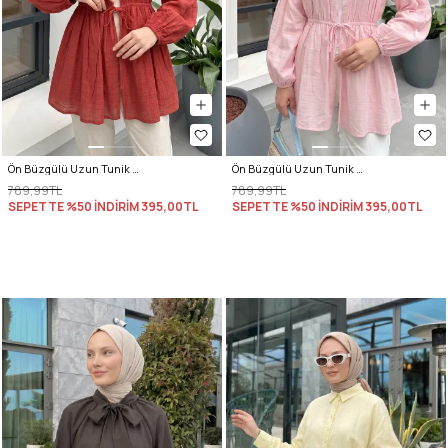
Ön Büzgülü Uzun Tunik 262338 - KIRMIZI
Ön Büzgülü Uzun Tunik 262338 - AÇIK PEMBE
789,99TL
789,99TL
SEPETTE %50 İNDİRİM
395,00TL
SEPETTE %50 İNDİRİM
395,00TL