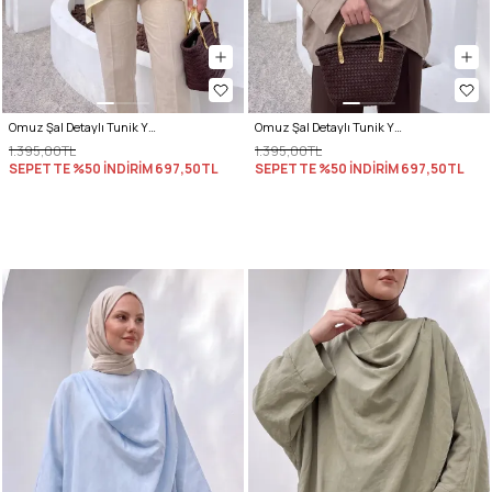
Omuz Şal Detaylı Tunik Y0156 - AÇIK SARI
Omuz Şal Detaylı Tunik Y0156 - VİZON
1.395,00TL
1.395,00TL
SEPETTE %50 İNDİRİM
697,50TL
SEPETTE %50 İNDİRİM
697,50TL