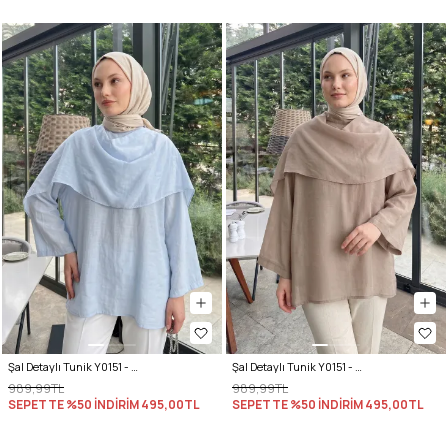
Şal Detaylı Tunik Y0151 - BEBE MAVİSİ
Şal Detaylı Tunik Y0151 - VİZON
989,99TL
989,99TL
SEPETTE %50 İNDİRİM
495,00TL
SEPETTE %50 İNDİRİM
495,00TL