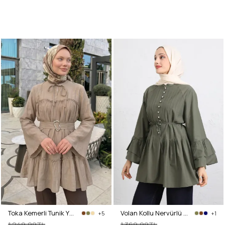
Toka Kemerli Tunik Y0135 - BEJ
Volan Kollu Nervürlü Tunik Y0104 - HAKİ
+5
+1
1.249,99TL
1.369,99TL