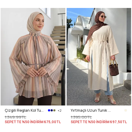
Çizgili Reglan Kol Tunik 260203 - HAKİ
Yırtmaçlı Uzun Tunik Y0162 - EKRU
+2
1.349,99TL
1.395,00TL
SEPETTE %50 İNDİRİM
675,00TL
SEPETTE %50 İNDİRİM
697,50TL