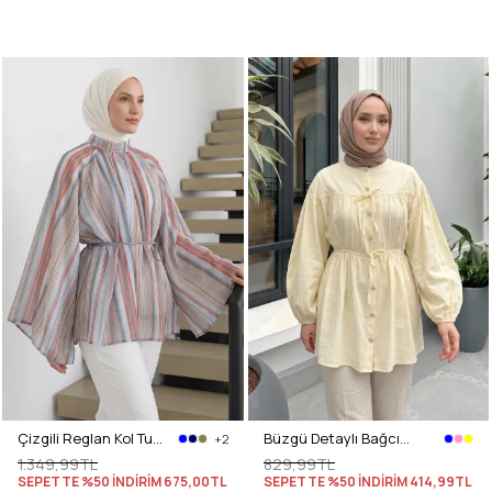
Çizgili Reglan Kol Tunik 260203 - MAVİ
Büzgü Detaylı Bağcıklı Tunik 2366 - SARI
+2
1.349,99TL
829,99TL
SEPETTE %50 İNDİRİM
675,00TL
SEPETTE %50 İNDİRİM
414,99TL