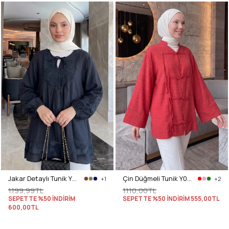
Jakar Detaylı Tunik Y0124 - LACİVERT
Çin Düğmeli Tunik Y0158 - KIRMIZI
+1
+2
1.199,99TL
1.110,00TL
SEPETTE %50 İNDİRİM
SEPETTE %50 İNDİRİM
555,00TL
600,00TL