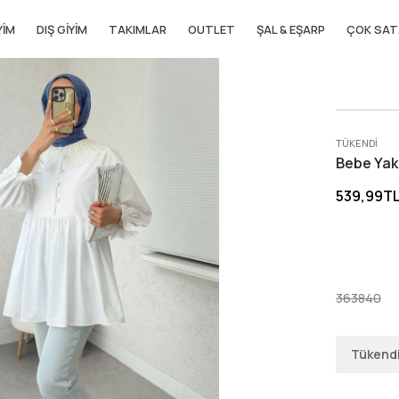
YIM
DIŞ GIYIM
TAKIMLAR
OUTLET
ŞAL & EŞARP
ÇOK SAT
TÜKENDI
Bebe Yak
539,99T
36
38
40
Tükend