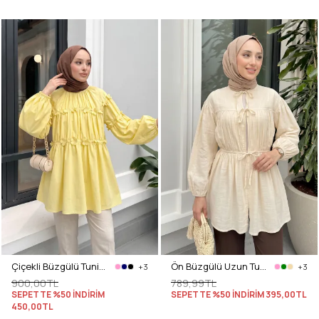
Çiçekli Büzgülü Tunik 5501 - SARI
Ön Büzgülü Uzun Tunik 262338 - BEJ
+3
+3
900,00TL
789,99TL
SEPETTE %50 İNDİRİM
SEPETTE %50 İNDİRİM
395,00TL
450,00TL