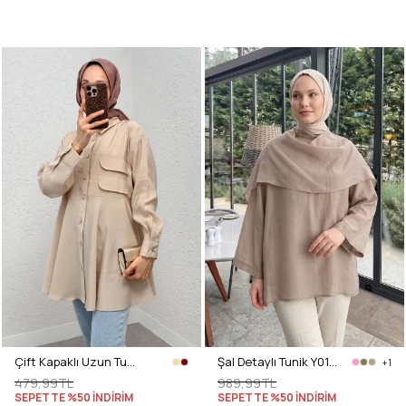
Çift Kapaklı Uzun Tunik 2277 - BEJ
Şal Detaylı Tunik Y0151 - VİZON
+1
479,99TL
989,99TL
SEPETTE %50 İNDİRİM
SEPETTE %50 İNDİRİM