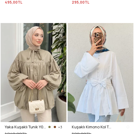
495,00TL
295,00TL
Yaka Kuşaklı Tunik Y0088 - HAKİ
Kuşaklı Kimono Kol Tunik 2343 - BEYAZ
+3
1.249,99TL
529,99TL