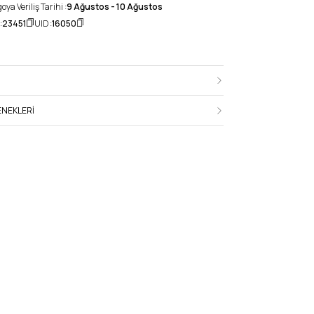
ya Veriliş Tarihi :
9 Ağustos - 10 Ağustos
:
23451
UID :
16050
NEKLERI