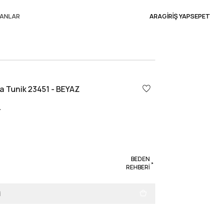
ANLAR
ARA
GİRİŞ YAP
SEPET
a Tunik 23451 - BEYAZ
L
BEDEN
REHBERİ
i