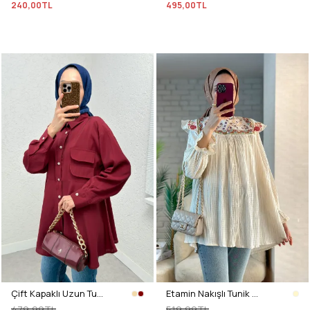
240,00TL
495,00TL
Çift Kapaklı Uzun Tunik 2277 - BORDO
Etamin Nakışlı Tunik 2099 - KREM
479,99TL
519,99TL