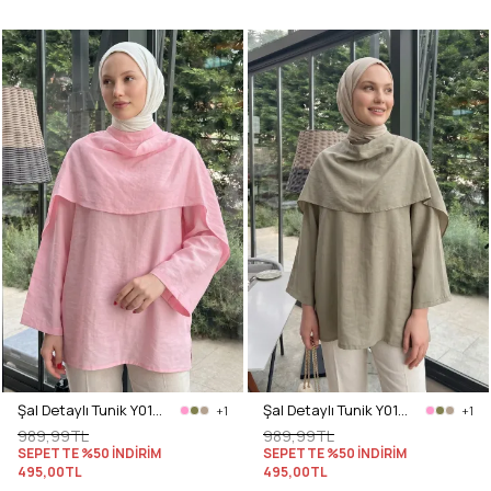
Şal Detaylı Tunik Y0151 - AÇIK PEMBE
Şal Detaylı Tunik Y0151 - AÇIK HAKİ
+1
+1
989,99TL
989,99TL
SEPETTE %50 İNDİRİM
SEPETTE %50 İNDİRİM
495,00TL
495,00TL