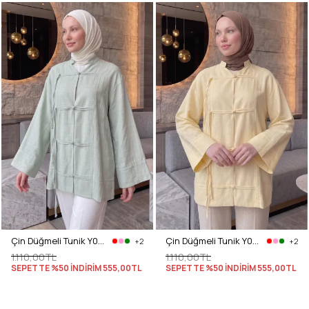
Çin Düğmeli Tunik Y0158 - ÇAĞLA YEŞİLİ
Çin Düğmeli Tunik Y0158 - SARI
+2
+2
1.110,00TL
1.110,00TL
SEPETTE %50 İNDİRİM
555,00TL
SEPETTE %50 İNDİRİM
555,00TL