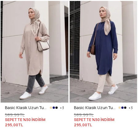
Basic Klasik Uzun Tunik 4061 - TAŞ RENGİ
Basic Klasik Uzun Tunik 4061 - LACİVERT
+3
+3
589,99TL
589,99TL
SEPETTE %50 İNDİRİM
SEPETTE %50 İNDİRİM
295,00TL
295,00TL