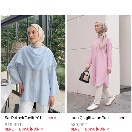
Şal Detaylı Tunik Y0151 - BEBE MAVİSİ
İnce Çizgili Uzun Tunik 3131 - AÇIK PEMBE
+1
989,99TL
589,99TL
SEPETTE %50 İNDİRİM
SEPETTE %50 İNDİRİM