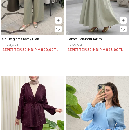
Önü Bağlama Detaylı Takım Y0143 - HAKİ
Sahara Dökümlü Takım 3008 - SU YEŞİLİ
1.599,99TL
1.989,99TL
SEPETTE %50 İNDİRİM
800,00TL
SEPETTE %50 İNDİRİM
995,00TL