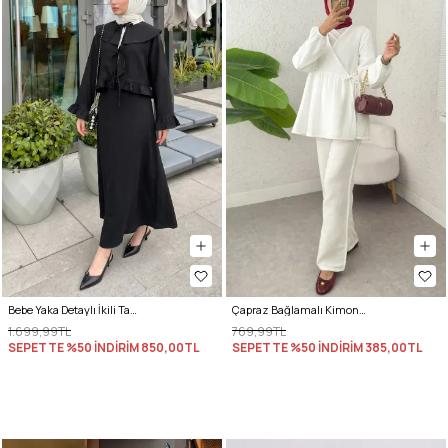
Bebe Yaka Detaylı İkili Takım Y0141 - SİYAH
Çapraz Bağlamalı Kimono Takım 43457 - KREM
1.699,99TL
769,99TL
SEPETTE %50 İNDİRİM
850,00TL
SEPETTE %50 İNDİRİM
385,00TL