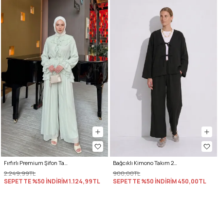
Fırfırlı Premium Şifon Takım 266031 - AÇIK YEŞİL
Bağcıklı Kimono Takım 26610 - SİYAH
2.249,99TL
900,00TL
SEPETTE %50 İNDİRİM
1.124,99TL
SEPETTE %50 İNDİRİM
450,00TL