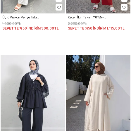
Üçlü Viskon Penye Takım 13205 - KREM
Keten İkili Takım Y0155 - KIRMIZI
1.800,00TL
2.230,00TL
SEPETTE %50 İNDİRİM
900,00TL
SEPETTE %50 İNDİRİM
1.115,00TL