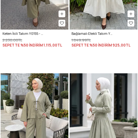
Keten İkili Takım Y0155 - AÇIK HAKİ
Bağlamalı Etekli Takım Y0149 - KREM
2.230,00TL
1.849,99TL
SEPETTE %50 İNDİRİM
1.115,00TL
SEPETTE %50 İNDİRİM
925,00TL