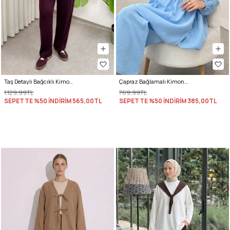
Taş Detaylı Bağcıklı Kimono Takım 51712 - BORDO
Çapraz Bağlamalı Kimono Takım 43457 - MAVİ
1.129,99TL
769,99TL
SEPETTE %50 İNDİRİM
565,00TL
SEPETTE %50 İNDİRİM
385,00TL