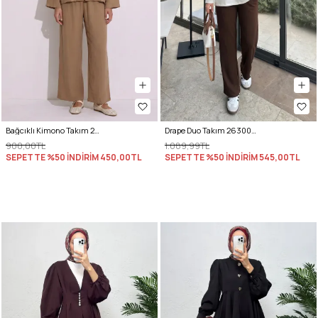
Bağcıklı Kimono Takım 26610 - BİSKÜVİ
Drape Duo Takım 263006 - KOYU KAHVE
900,00TL
1.089,99TL
SEPETTE %50 İNDİRİM
450,00TL
SEPETTE %50 İNDİRİM
545,00TL