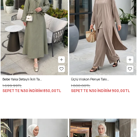
Bebe Yaka Detaylı İkili Takım Y0141 - HAKİ
Üçlü Viskon Penye Takım 13205 - VİZON
1.699,99TL
1.800,00TL
SEPETTE %50 İNDİRİM
850,00TL
SEPETTE %50 İNDİRİM
900,00TL