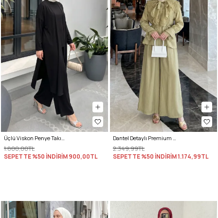
Üçlü Viskon Penye Takım 13205 - SİYAH
Dantel Detaylı Premium Takım 5325 - AÇIK HAKİ
1.800,00TL
2.349,99TL
SEPETTE %50 İNDİRİM
900,00TL
SEPETTE %50 İNDİRİM
1.174,99TL