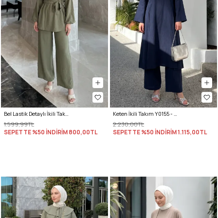
Bel Lastik Detaylı İkili Takım Y0132 - HAKİ
Keten İkili Takım Y0155 - LACİVERT
1.599,99TL
2.230,00TL
SEPETTE %50 İNDİRİM
800,00TL
SEPETTE %50 İNDİRİM
1.115,00TL