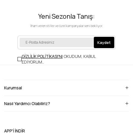
Yeni Sezonla Tanış:
İlham veren stiller ve özel kampanyalar seni bekliyor.
Kaydet
GİZLİLİK POLİTİKASI'NI
OKUDUM, KABUL
EDİYORUM.
.
Kurumsal
Nasıl Yardımcı Olabiliriz?
APP'İ İNDİR