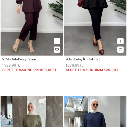
V Yaka Pile Detay Takım 0077 - BORDO
Volan Detay İkili Takım 0071 - SİYAH
1.599,99TL
1.239,99TL
SEPETTE %50 İNDİRİM
800,00TL
SEPETTE %50 İNDİRİM
620,00TL