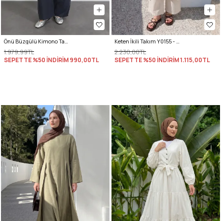
Önü Büzgülü Kimono Takım Y0102 - LACİVERT
Keten İkili Takım Y0155 - EKRU
1.979,99TL
2.230,00TL
SEPETTE %50 İNDİRİM
990,00TL
SEPETTE %50 İNDİRİM
1.115,00TL