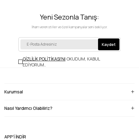
Yeni Sezonla Tanış:
İlham veren stiller ve özel kampanyalar seni bekliyor.
Kaydet
GİZLİLİK POLİTİKASI'NI
OKUDUM, KABUL
EDİYORUM.
.
Kurumsal
Nasıl Yardımcı Olabiliriz?
APP'İ İNDİR