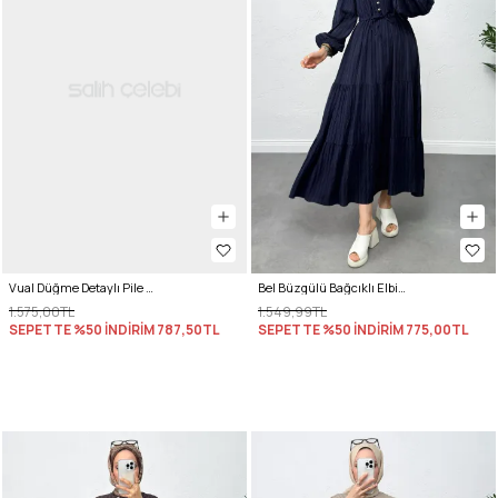
Vual Düğme Detaylı Pile Elbise 5007 - BEBE MAVİSİ
Bel Büzgülü Bağcıklı Elbise 0081 - LACİVERT
1.575,00TL
1.549,99TL
SEPETTE %50 İNDİRİM
787,50TL
SEPETTE %50 İNDİRİM
775,00TL