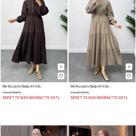
Bel Büzgülü Bağcıklı Elbise 0081 - KAHVERENGİ
Bel Büzgülü Bağcıklı Elbise 0081 - HAKİ
1.549,99TL
1.549,99TL
SEPETTE %50 İNDİRİM
775,00TL
SEPETTE %50 İNDİRİM
775,00TL