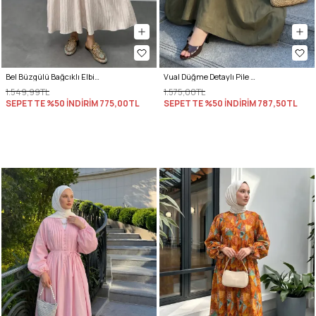
Bel Büzgülü Bağcıklı Elbise 0081 - EKRU
Vual Düğme Detaylı Pile Elbise 5007 - KOYU HAKİ
1.549,99TL
1.575,00TL
SEPETTE %50 İNDİRİM
775,00TL
SEPETTE %50 İNDİRİM
787,50TL