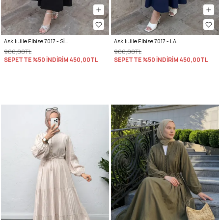
Askılı Jile Elbise 7017 - SİYAH
Askılı Jile Elbise 7017 - LACİVERT
900,00TL
900,00TL
SEPETTE %50 İNDİRİM
450,00TL
SEPETTE %50 İNDİRİM
450,00TL