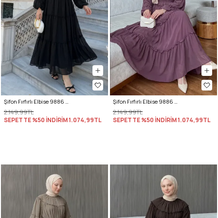
Şifon Fırfırlı Elbise 9886 - SİYAH
Şifon Fırfırlı Elbise 9886 - MÜRDÜM
2.149,99TL
2.149,99TL
SEPETTE %50 İNDİRİM
1.074,99TL
SEPETTE %50 İNDİRİM
1.074,99TL