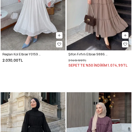
Reglan Kol Elbise Y0159 - BEYAZ
Şifon Fırfırlı Elbise 9886 - VİZON
2.030,00TL
2.149,99TL
SEPETTE %50 İNDİRİM
1.074,99TL