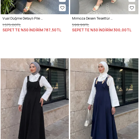
Vual Düğme Detaylı Pile Elbise 5007 - ACI KAHVE
Mimoza Desen Tesettür Elbise 2328 - LACİVERT
1.575,00TL
599,99TL
SEPETTE %50 İNDİRİM
787,50TL
SEPETTE %50 İNDİRİM
300,00TL