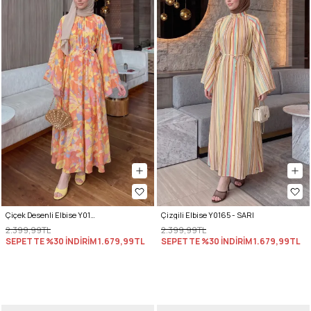
Çiçek Desenli Elbise Y0165 - TURUNCU
Çizgili Elbise Y0165 - SARI
2.399,99TL
2.399,99TL
SEPETTE %30 İNDİRİM
1.679,99TL
SEPETTE %30 İNDİRİM
1.679,99TL