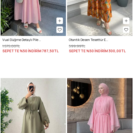
Vual Düğme Detaylı Pile Elbise 5007 - PEMBE
Otantik Desen Tesettür Elbise 2328 - KİREMİT
1.575,00TL
599,99TL
SEPETTE %50 İNDİRİM
787,50TL
SEPETTE %50 İNDİRİM
300,00TL