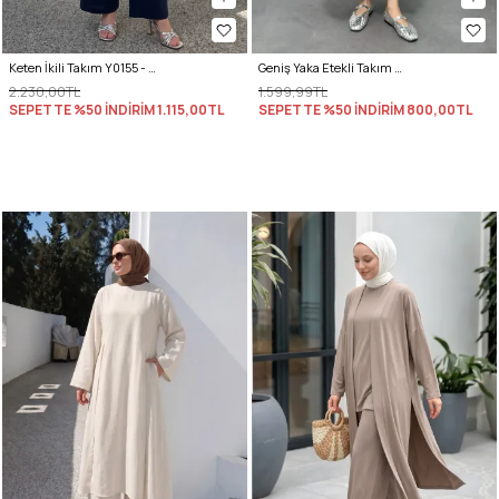
Keten İkili Takım Y0155 - LACİVERT
Geniş Yaka Etekli Takım Y0091 - LACİVERT
2.230,00TL
1.599,99TL
SEPETTE %50 İNDİRİM
1.115,00TL
SEPETTE %50 İNDİRİM
800,00TL