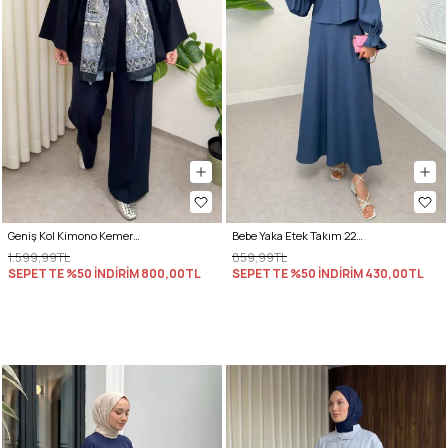
Geniş Kol Kimono Kemerli Pantolon Takım 0047 - LACİVERT
Bebe Yaka Etek Takım 2255 - İNDİGO
1.599,99TL
859,99TL
SEPETTE %50 İNDİRİM
800,00TL
SEPETTE %50 İNDİRİM
430,00TL