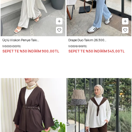
Üçlü Viskon Penye Takım 13205 - KREM
Drape Duo Takım 263006 - BEBE MAVİSİ
1.800,00TL
1.089,99TL
SEPETTE %50 İNDİRİM
900,00TL
SEPETTE %50 İNDİRİM
545,00TL