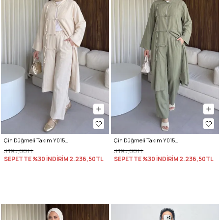
Çin Düğmeli Takım Y0157 - TAŞ
Çin Düğmeli Takım Y0157 - HAKİ
3.195,00TL
3.195,00TL
SEPETTE %30 İNDİRİM
2.236,50TL
SEPETTE %30 İNDİRİM
2.236,50TL