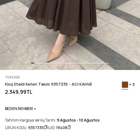
TÜKENDI
Kloş Etekli Keten Takım 9357335 - ACI KAHVE
+ 3
2.349,99TL
BEDEN REHBERİ
Tahmini Kargoya Veriliş Tarihi :
9 Ağustos - 10 Ağustos
ÜRÜN KODU :
9357335
UID :
19408