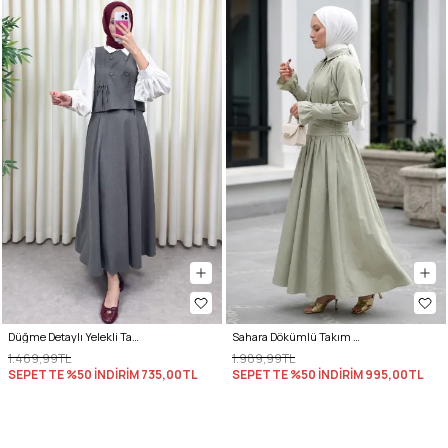
Düğme Detaylı Yelekli Takım 0049 - GRİ
Sahara Dökümlü Takım 3008 - SU YEŞİLİ
1.469,99TL
1.989,99TL
SEPETTE %50 İNDİRİM
735,00TL
SEPETTE %50 İNDİRİM
995,00TL