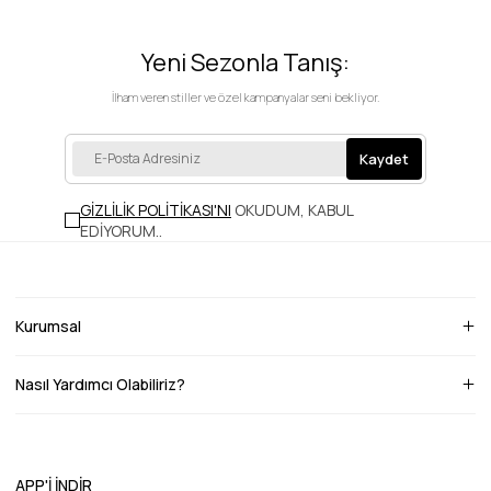
Yeni Sezonla Tanış:
İlham veren stiller ve özel kampanyalar seni bekliyor.
Kaydet
GİZLİLİK POLİTİKASI'NI
OKUDUM, KABUL
EDİYORUM.
.
Kurumsal
Nasıl Yardımcı Olabiliriz?
APP'İ İNDİR