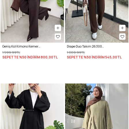
Geniş Kol Kimono Kemerli Pantolon Takım 0047 - KAHVERENGİ
Drape Duo Takım 263006 - KOYU KAHVE
1.599,99TL
1.089,99TL
SEPETTE %50 İNDİRİM
800,00TL
SEPETTE %50 İNDİRİM
545,00TL