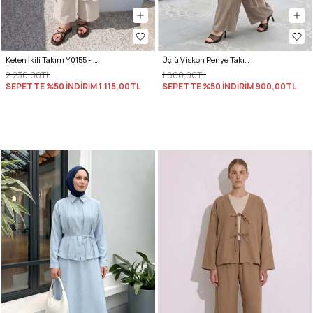
Keten İkili Takım Y0155 - EKRU
Üçlü Viskon Penye Takım 13205 - VİZON
2.230,00TL
1.800,00TL
SEPETTE %50 İNDİRİM
1.115,00TL
SEPETTE %50 İNDİRİM
900,00TL