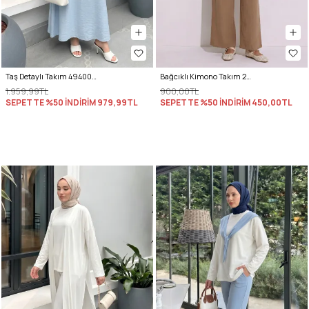
Taş Detaylı Takım 494004 - BEBE MAVİSİ
Bağcıklı Kimono Takım 26610 - BİSKÜVİ
1.959,99TL
900,00TL
SEPETTE %50 İNDİRİM
979,99TL
SEPETTE %50 İNDİRİM
450,00TL