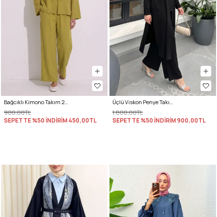
Bağcıklı Kimono Takım 26610 - YAĞ YEŞİLİ
Üçlü Viskon Penye Takım 13205 - SİYAH
900,00TL
1.800,00TL
SEPETTE %50 İNDİRİM
450,00TL
SEPETTE %50 İNDİRİM
900,00TL