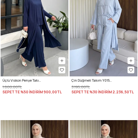
Üçlü Viskon Penye Takım 13205 - LACİVERT
Çin Düğmeli Takım Y0157 - BEBE MAVİSİ
1.800,00TL
3.195,00TL
SEPETTE %50 İNDİRİM
900,00TL
SEPETTE %30 İNDİRİM
2.236,50TL