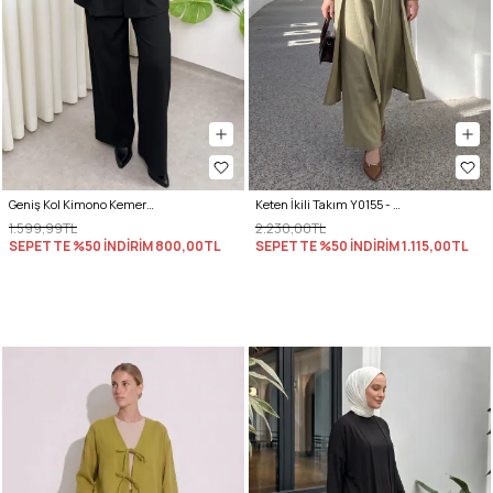
Geniş Kol Kimono Kemerli Pantolon Takım 0047 - SİYAH
Keten İkili Takım Y0155 - AÇIK HAKİ
1.599,99TL
2.230,00TL
SEPETTE %50 İNDİRİM
800,00TL
SEPETTE %50 İNDİRİM
1.115,00TL