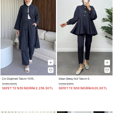
Çin Düğmeli Takım Y0157 - LACİVERT
Volan Detay İkili Takım 0071 - LACİVERT
3.195,00TL
1.239,99TL
SEPETTE %30 İNDİRİM
2.236,50TL
SEPETTE %50 İNDİRİM
620,00TL