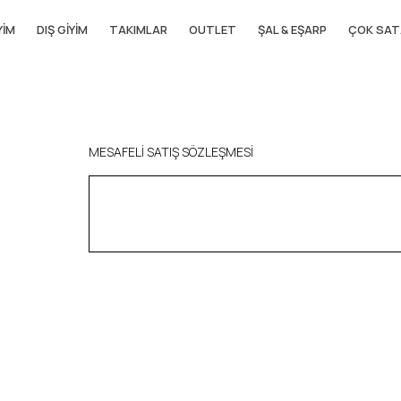
YIM
DIŞ GIYIM
TAKIMLAR
OUTLET
ŞAL & EŞARP
ÇOK SAT
MESAFELI SATIŞ SÖZLEŞMESI