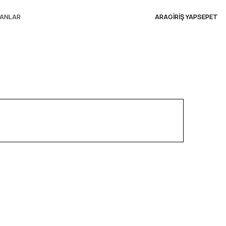
ANLAR
ARA
GİRİŞ YAP
SEPET