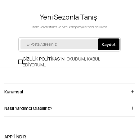
Yeni Sezonla Tanış:
İlham veren stiller ve özel kampanyalar seni bekliyor.
Kaydet
GİZLİLİK POLİTİKASI'NI
OKUDUM, KABUL
EDİYORUM.
.
Kurumsal
Nasıl Yardımcı Olabiliriz?
APP'İ İNDİR