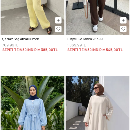
Çapraz Bağlamalı Kimono Takım 43457 - SARI
Drape Duo Takım 263006 - KOYU KAHVE
769,99TL
1.089,99TL
SEPETTE %50 İNDİRİM
385,00TL
SEPETTE %50 İNDİRİM
545,00TL