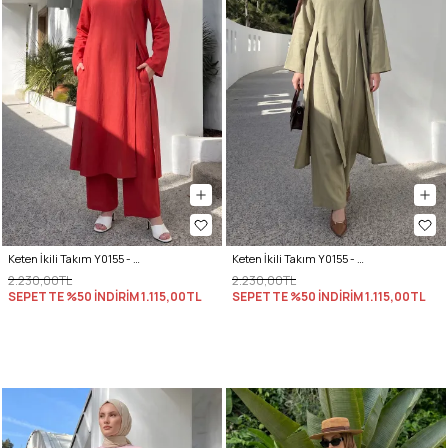
Keten İkili Takım Y0155 - KIRMIZI
Keten İkili Takım Y0155 - AÇIK HAKİ
2.230,00TL
2.230,00TL
SEPETTE %50 İNDİRİM
1.115,00TL
SEPETTE %50 İNDİRİM
1.115,00TL