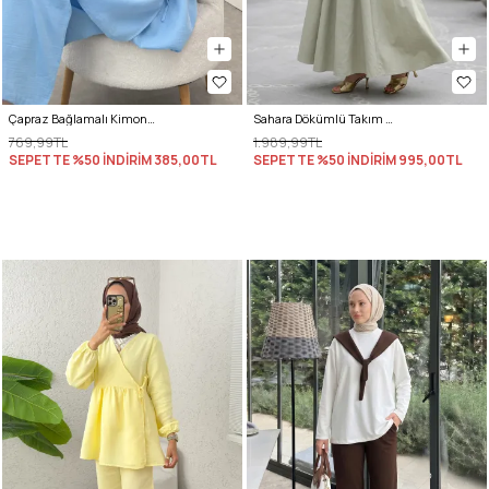
Çapraz Bağlamalı Kimono Takım 43457 - MAVİ
Sahara Dökümlü Takım 3008 - SU YEŞİLİ
769,99TL
1.989,99TL
SEPETTE %50 İNDİRİM
385,00TL
SEPETTE %50 İNDİRİM
995,00TL