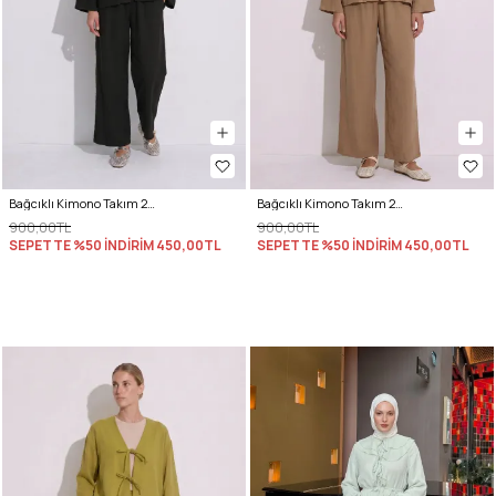
Bağcıklı Kimono Takım 26610 - SİYAH
Bağcıklı Kimono Takım 26610 - BİSKÜVİ
900,00TL
900,00TL
SEPETTE %50 İNDİRİM
450,00TL
SEPETTE %50 İNDİRİM
450,00TL