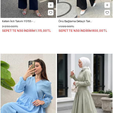
Keten İkili Takım Y0155 - LACİVERT
Önü Bağlama Detaylı Takım Y0143 - SİYAH
2.230,00TL
1.599,99TL
SEPETTE %50 İNDİRİM
1.115,00TL
SEPETTE %50 İNDİRİM
800,00TL