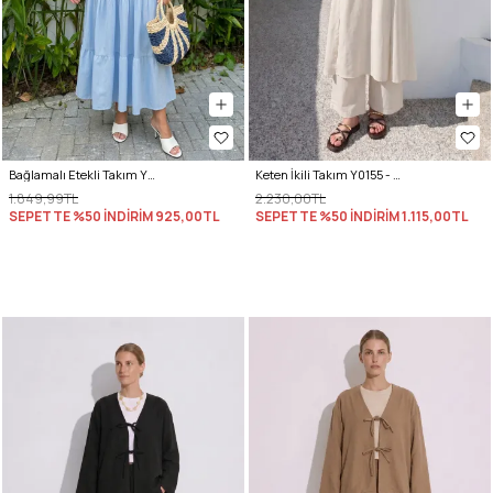
Bağlamalı Etekli Takım Y0149 - BEBE MAVİSİ
Keten İkili Takım Y0155 - EKRU
1.849,99TL
2.230,00TL
SEPETTE %50 İNDİRİM
925,00TL
SEPETTE %50 İNDİRİM
1.115,00TL