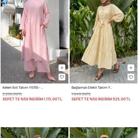
Keten İkili Takım Y0155 - AÇIK PEMBE
Bağlamalı Etekli Takım Y0149 - TEREYAĞ SARISI
2.230,00TL
1.849,99TL
SEPETTE %50 İNDİRİM
1.115,00TL
SEPETTE %50 İNDİRİM
925,00TL