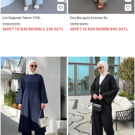
Çin Düğmeli Takım Y0157 - BEBE MAVİSİ
Önü Büzgülü Kimono Takım Y0102 - HAKİ
3.195,00TL
1.979,99TL
SEPETTE %30 İNDİRİM
2.236,50TL
SEPETTE %50 İNDİRİM
990,00TL