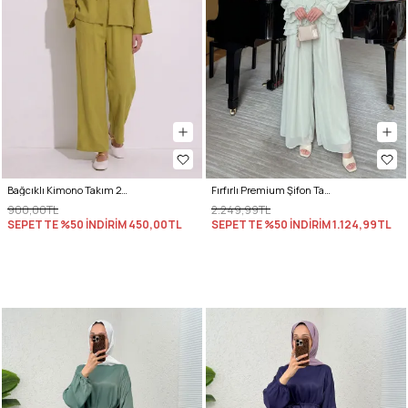
Bağcıklı Kimono Takım 26610 - YAĞ YEŞİLİ
Fırfırlı Premium Şifon Takım 266031 - AÇIK YEŞİL
900,00TL
2.249,99TL
SEPETTE %50 İNDİRİM
450,00TL
SEPETTE %50 İNDİRİM
1.124,99TL