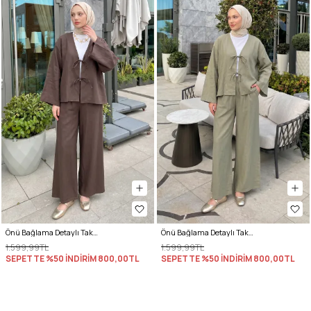
Önü Bağlama Detaylı Takım Y0143 - KAHVE
Önü Bağlama Detaylı Takım Y0143 - HAKİ
1.599,99TL
1.599,99TL
SEPETTE %50 İNDİRİM
800,00TL
SEPETTE %50 İNDİRİM
800,00TL