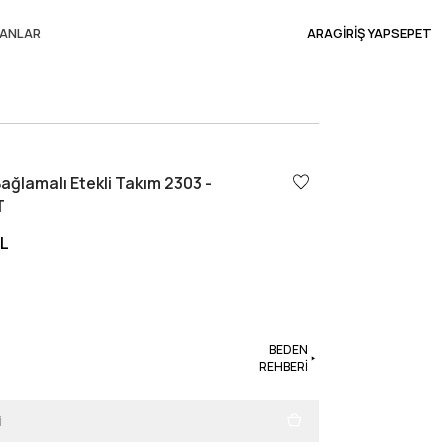
ANLAR
ARA
GİRİŞ YAP
SEPET
ğlamalı Etekli Takım 2303 -
T
TL
BEDEN
REHBERİ
i