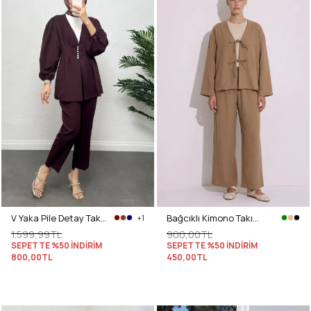
V Yaka Pile Detay Takım 0077 - BORDO
Bağcıklı Kimono Takım 26610 - BİSKÜVİ
+1
1.599,99TL
900,00TL
SEPETTE %50 İNDİRİM
SEPETTE %50 İNDİRİM
800,00TL
450,00TL