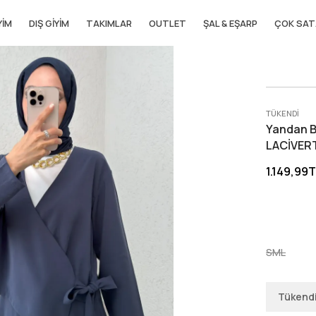
YIM
DIŞ GIYIM
TAKIMLAR
OUTLET
ŞAL & EŞARP
ÇOK SAT
TÜKENDI
Yandan Ba
LACİVER
1.149,99
S
M
L
Tükend