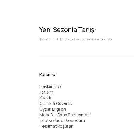
Yeni Sezonla Tanış:
İlham veren stiller ve özel kampanyalar seni bekliyor.
Kurumsal
Hakkımızda
İletişim
K.V.K.K
Gizlilik & Güvenlik
Üyelik Bilgileri
Mesafeli Satış Sözleşmesi
İptal ve İade Prosedürü
Teslimat Koşulları