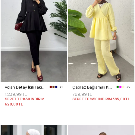
Volan Detay İkili Takım 0071 - SİYAH
Çapraz Bağlamalı Kimono Takım 43457 - SARI
+1
+2
1.239,99TL
769,99TL
SEPETTE %50 İNDİRİM
SEPETTE %50 İNDİRİM
385,00TL
620,00TL