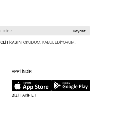
Kaydet
POLİTİKASI'NI
OKUDUM, KABUL EDİYORUM.
.
APP'İ İNDİR
BİZİ TAKİP ET