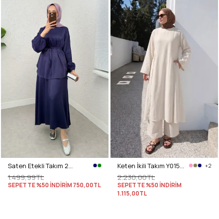
Saten Etekli Takım 2283 - LACİVERT
Keten İkili Takım Y0155 - EKRU
+2
1.499,99TL
2.230,00TL
SEPETTE %50 İNDİRİM
750,00TL
SEPETTE %50 İNDİRİM
1.115,00TL