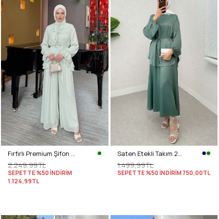
Fırfırlı Premium Şifon Takım 266031 - AÇIK YEŞİL
Saten Etekli Takım 2283 - MİNT YEŞİLİ
2.249,99TL
1.499,99TL
SEPETTE %50 İNDİRİM
SEPETTE %50 İNDİRİM
750,00TL
1.124,99TL