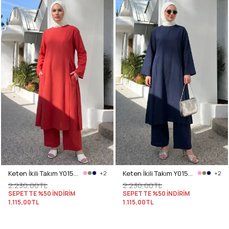
Keten İkili Takım Y0155 - KIRMIZI
Keten İkili Takım Y0155 - LACİVERT
+2
+2
2.230,00TL
2.230,00TL
SEPETTE %50 İNDİRİM
SEPETTE %50 İNDİRİM
1.115,00TL
1.115,00TL