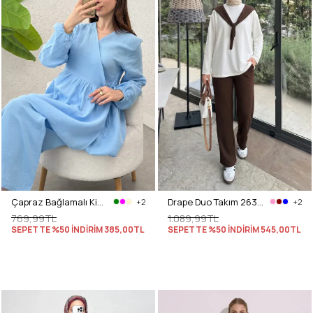
Çapraz Bağlamalı Kimono Takım 43457 - MAVİ
Drape Duo Takım 263006 - KOYU KAHVE
+2
+2
769,99TL
1.089,99TL
SEPETTE %50 İNDİRİM
385,00TL
SEPETTE %50 İNDİRİM
545,00TL