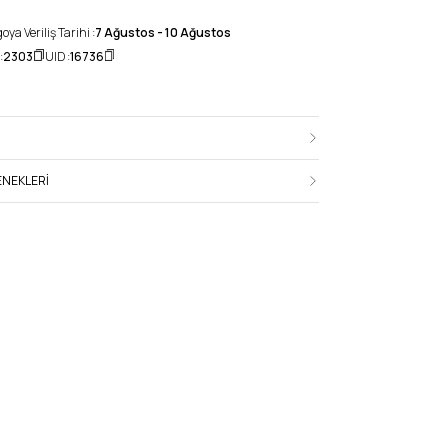
ya Veriliş Tarihi :
7 Ağustos - 10 Ağustos
:
2303
UID :
16736
NEKLERI