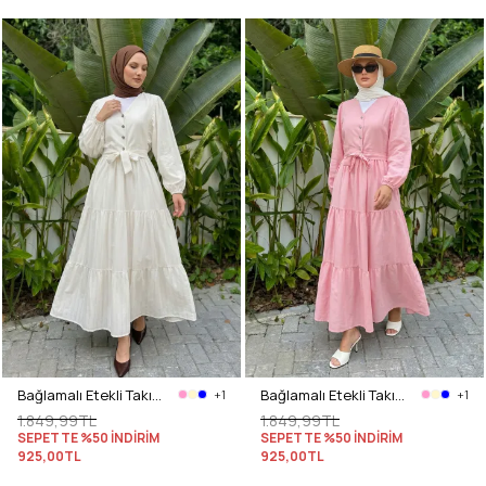
Bağlamalı Etekli Takım Y0149 - KREM
Bağlamalı Etekli Takım Y0149 - AÇIK PEMBE
+1
+1
1.849,99TL
1.849,99TL
SEPETTE %50 İNDİRİM
SEPETTE %50 İNDİRİM
925,00TL
925,00TL