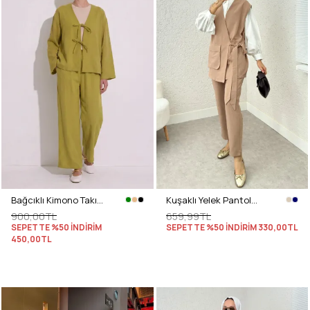
Bağcıklı Kimono Takım 26610 - YAĞ YEŞİLİ
Kuşaklı Yelek Pantolon Takım 2243 - TAŞ RENGİ
900,00TL
659,99TL
SEPETTE %50 İNDİRİM
SEPETTE %50 İNDİRİM
330,00TL
450,00TL