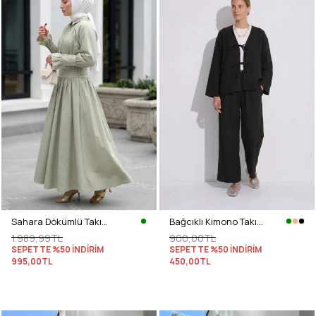
Sahara Dökümlü Takım 3008 - SU YEŞİLİ
Bağcıklı Kimono Takım 26610 - SİYAH
1.989,99TL
900,00TL
SEPETTE %50 İNDİRİM
SEPETTE %50 İNDİRİM
995,00TL
450,00TL