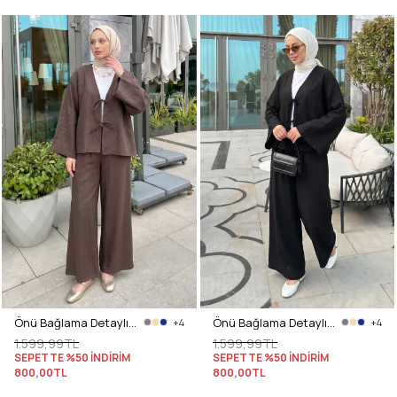
Önü Bağlama Detaylı Takım Y0143 - KAHVE
Önü Bağlama Detaylı Takım Y0143 - SİYAH
+4
+4
1.599,99TL
1.599,99TL
SEPETTE %50 İNDİRİM
SEPETTE %50 İNDİRİM
800,00TL
800,00TL