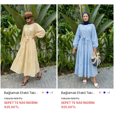
Bağlamalı Etekli Takım Y0149 - TEREYAĞ SARISI
Bağlamalı Etekli Takım Y0149 - BEBE MAVİSİ
+1
+1
1.849,99TL
1.849,99TL
SEPETTE %50 İNDİRİM
SEPETTE %50 İNDİRİM
925,00TL
925,00TL