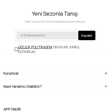
Yeni Sezonla Tanış:
İlham veren stiller ve özel kampanyalar seni bekliyor.
Kaydet
GİZLİLİK POLİTİKASI'NI
OKUDUM, KABUL
EDİYORUM.
.
Kurumsal
Nasıl Yardımcı Olabiliriz?
APP'İ İNDİR