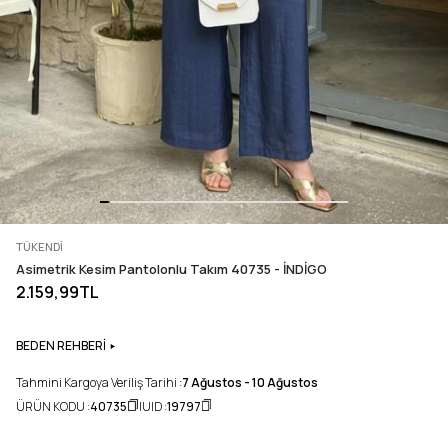
TÜKENDI
Asimetrik Kesim Pantolonlu Takım 40735 - İNDİGO
2.159,99TL
BEDEN REHBERİ
Tahmini Kargoya Veriliş Tarihi :
7 Ağustos - 10 Ağustos
ÜRÜN KODU :
40735
UID :
19797