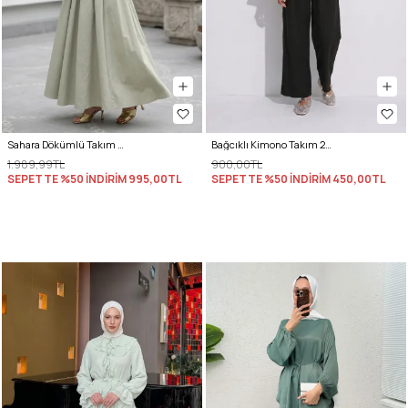
Sahara Dökümlü Takım 3008 - SU YEŞİLİ
Bağcıklı Kimono Takım 26610 - SİYAH
1.989,99TL
900,00TL
SEPETTE %50 İNDİRİM
995,00TL
SEPETTE %50 İNDİRİM
450,00TL