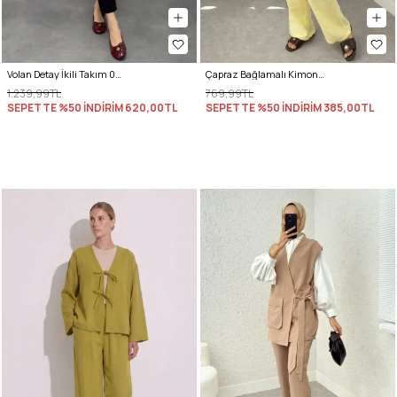
Volan Detay İkili Takım 0071 - SİYAH
Çapraz Bağlamalı Kimono Takım 43457 - SARI
1.239,99TL
769,99TL
SEPETTE %50 İNDİRİM
620,00TL
SEPETTE %50 İNDİRİM
385,00TL