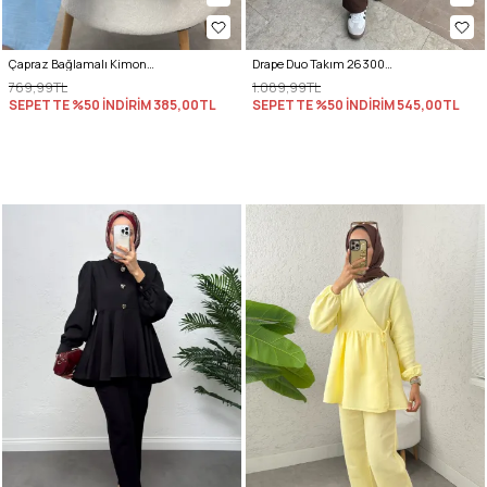
Çapraz Bağlamalı Kimono Takım 43457 - MAVİ
Drape Duo Takım 263006 - KOYU KAHVE
769,99TL
1.089,99TL
SEPETTE %50 İNDİRİM
385,00TL
SEPETTE %50 İNDİRİM
545,00TL