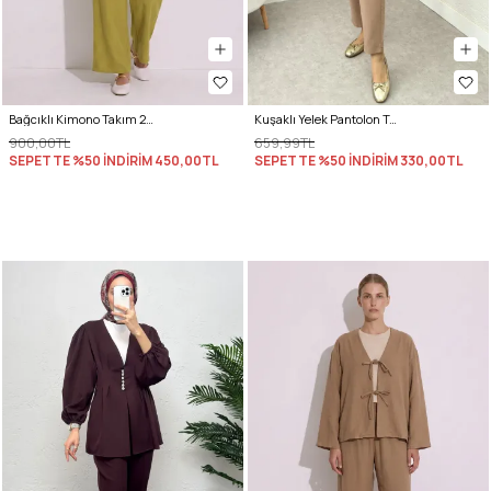
Bağcıklı Kimono Takım 26610 - YAĞ YEŞİLİ
Kuşaklı Yelek Pantolon Takım 2243 - TAŞ RENGİ
900,00TL
659,99TL
SEPETTE %50 İNDİRİM
450,00TL
SEPETTE %50 İNDİRİM
330,00TL