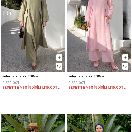
Keten İkili Takım Y0155 - AÇIK HAKİ
Keten İkili Takım Y0155 - AÇIK PEMBE
2.230,00TL
2.230,00TL
SEPETTE %50 İNDİRİM
1.115,00TL
SEPETTE %50 İNDİRİM
1.115,00TL