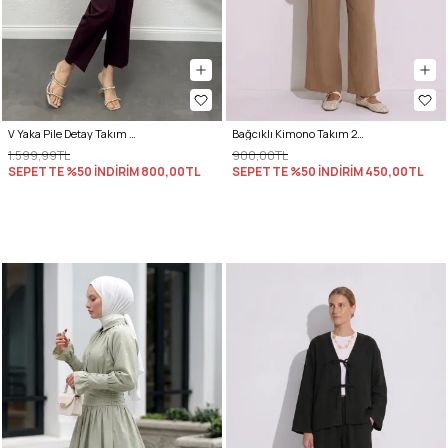
V Yaka Pile Detay Takım 0077 - BORDO
Bağcıklı Kimono Takım 26610 - BİSKÜVİ
1.599,99TL
900,00TL
SEPETTE %50 İNDİRİM
800,00TL
SEPETTE %50 İNDİRİM
450,00TL