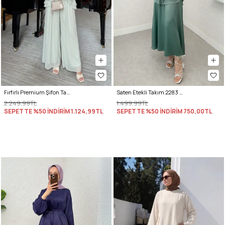
Fırfırlı Premium Şifon Takım 266031 - AÇIK YEŞİL
Saten Etekli Takım 2283 - MİNT YEŞİLİ
2.249,99TL
1.499,99TL
SEPETTE %50 İNDİRİM
1.124,99TL
SEPETTE %50 İNDİRİM
750,00TL