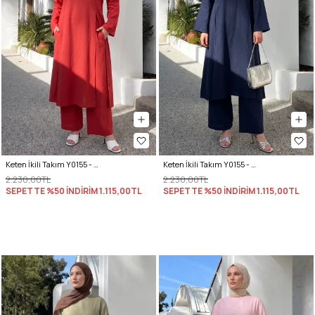
Keten İkili Takım Y0155 - KIRMIZI
Keten İkili Takım Y0155 - LACİVERT
2.230,00TL
2.230,00TL
SEPETTE %50 İNDİRİM
1.115,00TL
SEPETTE %50 İNDİRİM
1.115,00TL