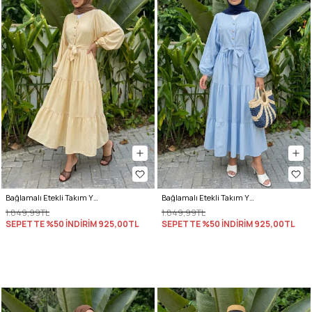
Bağlamalı Etekli Takım Y0149 - TEREYAĞ SARISI
Bağlamalı Etekli Takım Y0149 - BEBE MAVİSİ
1.849,99TL
1.849,99TL
SEPETTE %50 İNDİRİM
925,00TL
SEPETTE %50 İNDİRİM
925,00TL