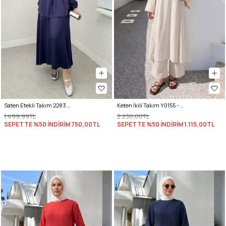
Saten Etekli Takım 2283 - LACİVERT
Keten İkili Takım Y0155 - EKRU
1.499,99TL
2.230,00TL
SEPETTE %50 İNDİRİM
750,00TL
SEPETTE %50 İNDİRİM
1.115,00TL