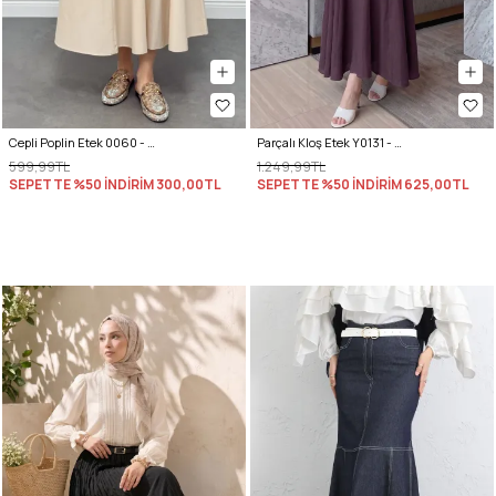
Cepli Poplin Etek 0060 - EKRU
Parçalı Kloş Etek Y0131 - VİŞNE ÇÜRÜĞÜ
599,99TL
1.249,99TL
SEPETTE %50 İNDİRİM
300,00TL
SEPETTE %50 İNDİRİM
625,00TL