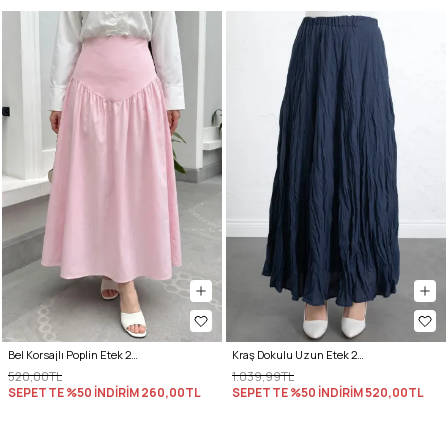
Bel Korsajlı Poplin Etek 26061 - AÇIK PEMBE
Kraş Dokulu Uzun Etek 253000 - LACİVERT
520,00TL
1.039,99TL
SEPETTE %50 İNDİRİM
260,00TL
SEPETTE %50 İNDİRİM
520,00TL