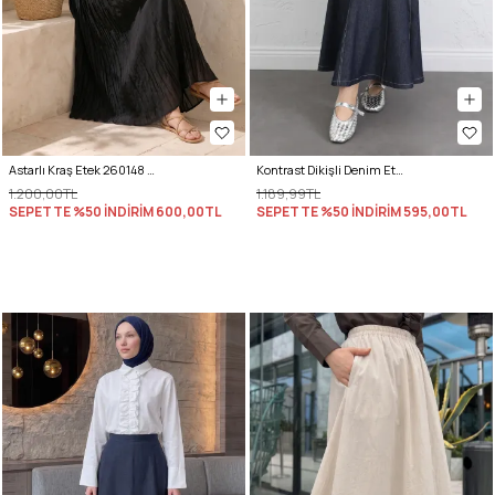
Astarlı Kraş Etek 260148 - SİYAH
Kontrast Dikişli Denim Etek Y0115 - LACİVERT
1.200,00TL
1.189,99TL
SEPETTE %50 İNDİRİM
600,00TL
SEPETTE %50 İNDİRİM
595,00TL