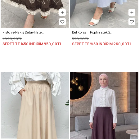
Fisto ve Nakış Detaylı Etek 2329 - KAHVERENGİ
Bel Korsajlı Poplin Etek 26061 - BEBE MAVİSİ
1.899,99TL
520,00TL
SEPETTE %50 İNDİRİM
950,00TL
SEPETTE %50 İNDİRİM
260,00TL