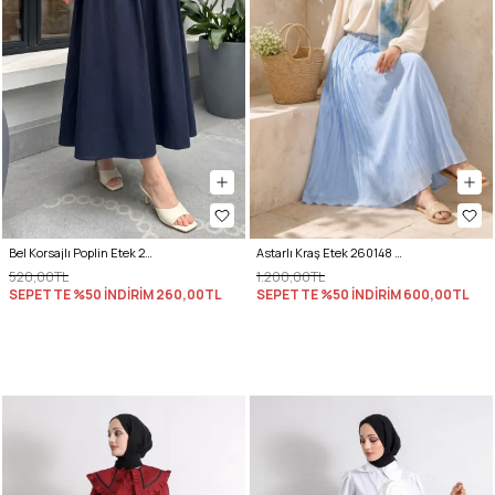
Bel Korsajlı Poplin Etek 26061 - LACİVERT
Astarlı Kraş Etek 260148 - BEBE MAVİSİ
520,00TL
1.200,00TL
SEPETTE %50 İNDİRİM
260,00TL
SEPETTE %50 İNDİRİM
600,00TL