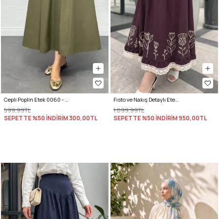
Cepli Poplin Etek 0060 - HAKİ
Fisto ve Nakış Detaylı Etek 2329 - VİŞNE ÇÜRÜĞÜ
599,99TL
1.899,99TL
SEPETTE %50 İNDİRİM
300,00TL
SEPETTE %50 İNDİRİM
950,00TL