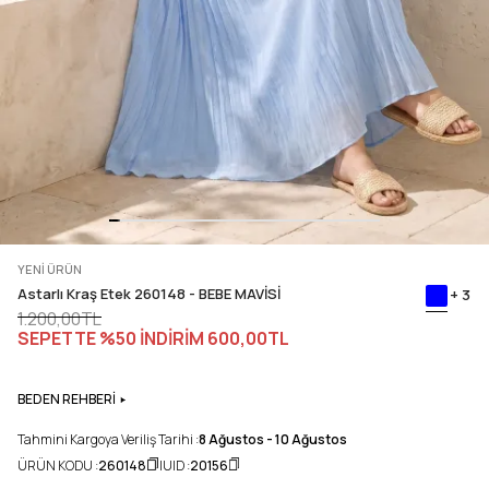
YENİ ÜRÜN
Astarlı Kraş Etek 260148 - BEBE MAVİSİ
+ 3
1.200,00TL
SEPETTE %50 İNDİRİM
600,00TL
BEDEN REHBERİ
Tahmini Kargoya Veriliş Tarihi :
8 Ağustos - 10 Ağustos
ÜRÜN KODU :
260148
UID :
20156