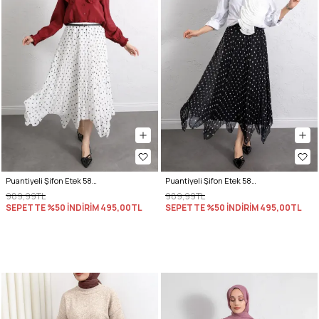
Puantiyeli Şifon Etek 580056 - BEYAZ
Puantiyeli Şifon Etek 580056 - SİYAH
989,99TL
989,99TL
SEPETTE %50 İNDİRİM
495,00TL
SEPETTE %50 İNDİRİM
495,00TL