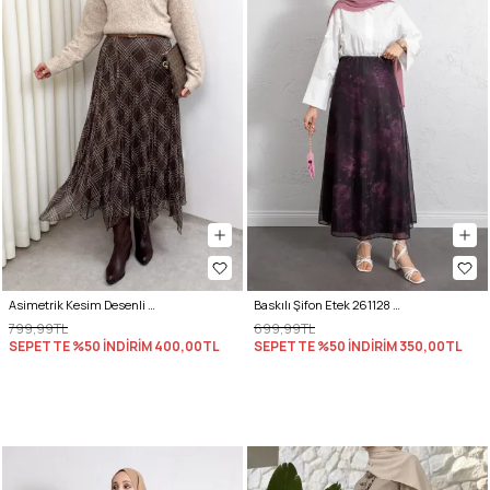
Asimetrik Kesim Desenli Şifon Etek 4151 - KAHVERENGİ
Baskılı Şifon Etek 261128 - MOR
799,99TL
699,99TL
SEPETTE %50 İNDİRİM
400,00TL
SEPETTE %50 İNDİRİM
350,00TL