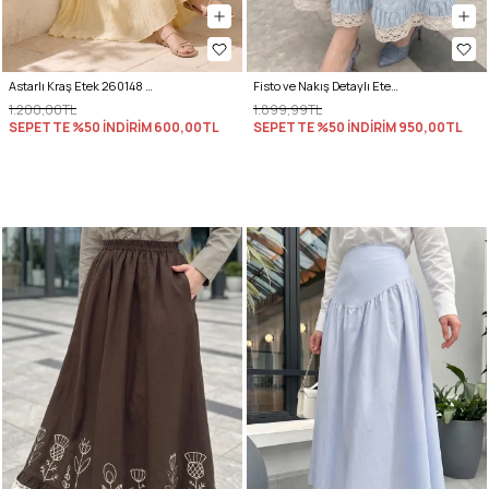
Astarlı Kraş Etek 260148 - TEREYAĞ SARISI
Fisto ve Nakış Detaylı Etek 2329 - BEBE MAVİSİ
1.200,00TL
1.899,99TL
SEPETTE %50 İNDİRİM
600,00TL
SEPETTE %50 İNDİRİM
950,00TL