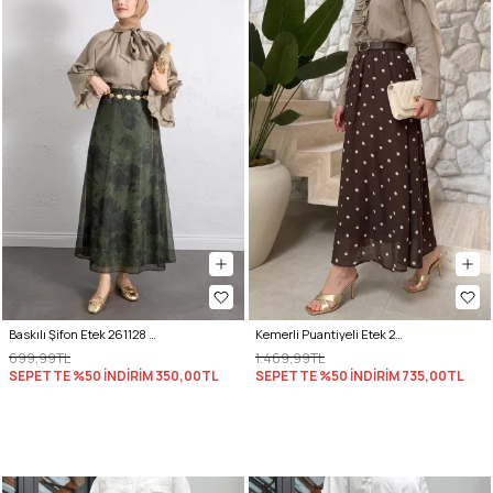
Baskılı Şifon Etek 261128 - HAKİ
Kemerli Puantiyeli Etek 26112 - KAHVERENGİ
699,99TL
1.469,99TL
SEPETTE %50 İNDİRİM
350,00TL
SEPETTE %50 İNDİRİM
735,00TL