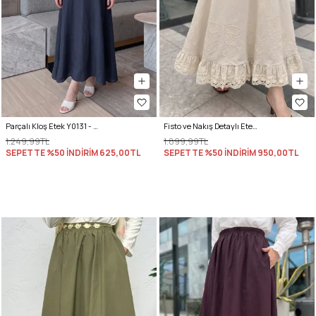
Parçalı Kloş Etek Y0131 - LACİVERT
Fisto ve Nakış Detaylı Etek 2329 - BEJ
1.249,99TL
1.899,99TL
SEPETTE %50 İNDİRİM
625,00TL
SEPETTE %50 İNDİRİM
950,00TL