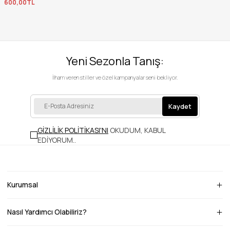
600,00TL
Yeni Sezonla Tanış:
İlham veren stiller ve özel kampanyalar seni bekliyor.
Kaydet
GİZLİLİK POLİTİKASI'NI
OKUDUM, KABUL
EDİYORUM.
.
Kurumsal
Nasıl Yardımcı Olabiliriz?