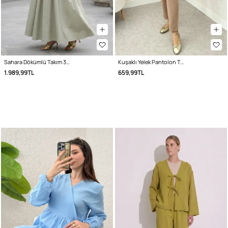
Sahara Dökümlü Takım 3008 - SU YEŞİLİ
Kuşaklı Yelek Pantolon Takım 2243 - TAŞ RENGİ
1.989,99TL
659,99TL