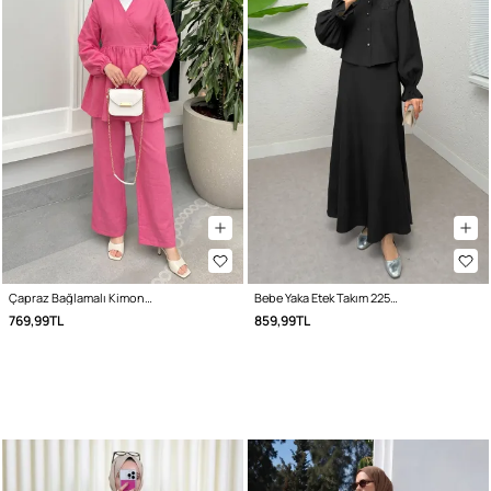
Çapraz Bağlamalı Kimono Takım 43457 - FUŞYA
Bebe Yaka Etek Takım 2255 - SİYAH
769,99TL
859,99TL