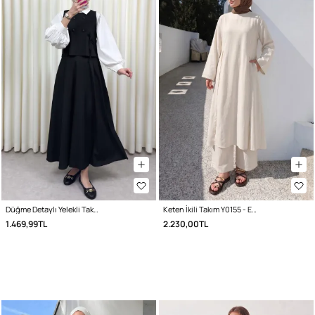
Düğme Detaylı Yelekli Takım 0049 - SİYAH
Keten İkili Takım Y0155 - EKRU
1.469,99TL
2.230,00TL