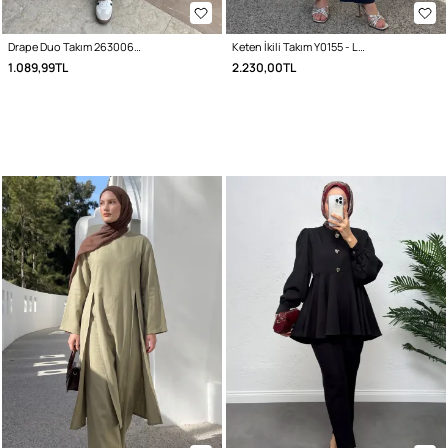
Drape Duo Takım 263006 - KOYU KAHVE
Keten İkili Takım Y0155 - LACİVERT
1.089,99TL
2.230,00TL