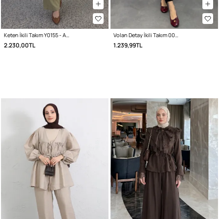
Keten İkili Takım Y0155 - AÇIK HAKİ
Volan Detay İkili Takım 0071 - SİYAH
2.230,00TL
1.239,99TL