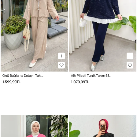
Önü Bağlama Detaylı Takım Y0143 - BEJ
Altı Pliseli Tunik Takım 58122 - LACİVERT
1.599,99TL
1.079,99TL