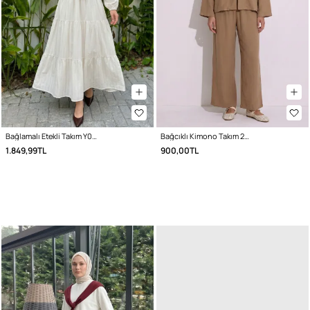
Bağlamalı Etekli Takım Y0149 - KREM
Bağcıklı Kimono Takım 26610 - BİSKÜVİ
1.849,99TL
900,00TL