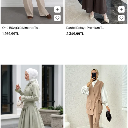
Önü Büzgülü Kimono Takım Y0102 - BEJ
Dantel Detaylı Premium Takım 5325 - ACI KAHVE
1.979,99TL
2.349,99TL