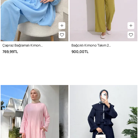
Çapraz Bağlamalı Kimono Takım 43457 - MAVİ
Bağcıklı Kimono Takım 26610 - YAĞ YEŞİLİ
769,99TL
900,00TL