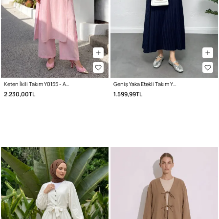
Keten İkili Takım Y0155 - AÇIK PEMBE
Geniş Yaka Etekli Takım Y0091 - LACİVERT
2.230,00TL
1.599,99TL