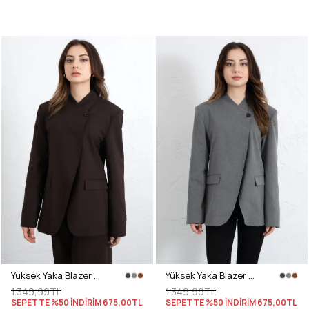
Yüksek Yaka Blazer Ceket 269013 - KAHVERENGİ
Yüksek Yaka Blazer Ceket 269013 - GRİ
1.349,99TL
1.349,99TL
SEPETTE %50 İNDİRİM
675,00TL
SEPETTE %50 İNDİRİM
675,00TL