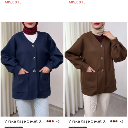
485,00TL
485,00TL
V Yaka Kaşe Ceket 0041 - LACİVERT
V Yaka Kaşe Ceket 0041 - KAHVERENGİ
+2
+2
989,99TL
989,99TL