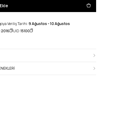
Ekle
ya Veriliş Tarihi :
9 Ağustos - 10 Ağustos
:
2016
UID :
15100
NEKLERI