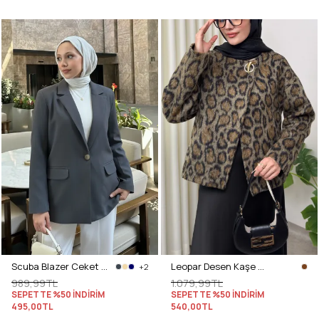
Scuba Blazer Ceket 2272 - ANTRASİT
Leopar Desen Kaşe Ceket 2602 - KAHVERENGİ
+2
989,99TL
1.079,99TL
SEPETTE %50 İNDİRİM
SEPETTE %50 İNDİRİM
495,00TL
540,00TL