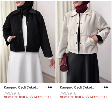
Kanguru Cepli Ceket 0034 - SİYAH
Kanguru Cepli Ceket 0034 - EKRU
749,99TL
749,99TL
SEPETTE %50 İNDİRİM
375,00TL
SEPETTE %50 İNDİRİM
375,00TL