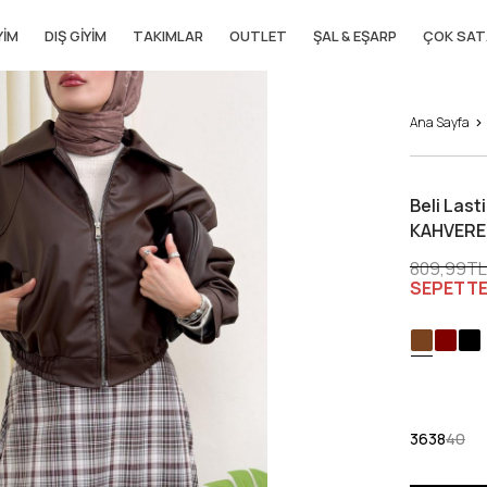
YIM
DIŞ GIYIM
TAKIMLAR
OUTLET
ŞAL & EŞARP
ÇOK SAT
Ana Sayfa
Beli Last
KAHVERE
809,99TL
SEPETTE
36
38
40