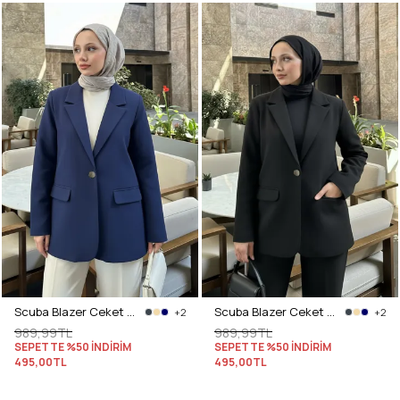
Scuba Blazer Ceket 2272 - LACİVERT
Scuba Blazer Ceket 2272 - SİYAH
+2
+2
989,99TL
989,99TL
SEPETTE %50 İNDİRİM
SEPETTE %50 İNDİRİM
495,00TL
495,00TL