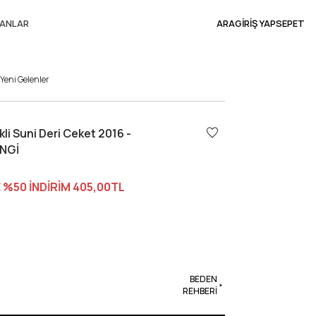
ANLAR
ARA
GİRİŞ YAP
SEPET
Yeni Gelenler
ikli Suni Deri Ceket 2016 -
NGİ
 %50 İNDİRİM
405,00TL
BEDEN
REHBERİ