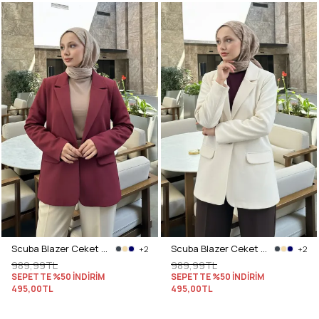
Scuba Blazer Ceket 2272 - BORDO
Scuba Blazer Ceket 2272 - BEJ
+2
+2
989,99TL
989,99TL
SEPETTE %50 İNDİRİM
SEPETTE %50 İNDİRİM
495,00TL
495,00TL