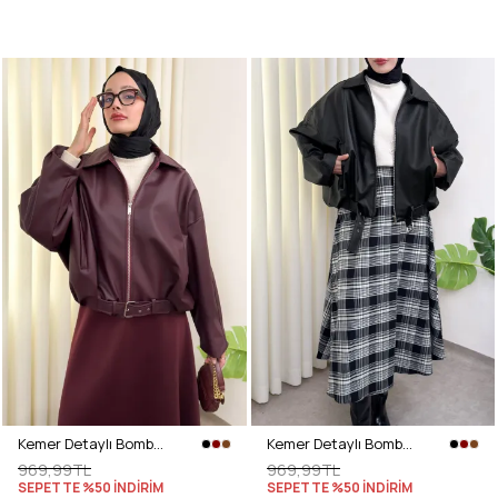
Kemer Detaylı Bomber Suni Deri Ceket 2017 - BORDO
Kemer Detaylı Bomber Suni Deri Ceket 2017 - SİYAH
969,99TL
969,99TL
SEPETTE %50 İNDİRİM
SEPETTE %50 İNDİRİM