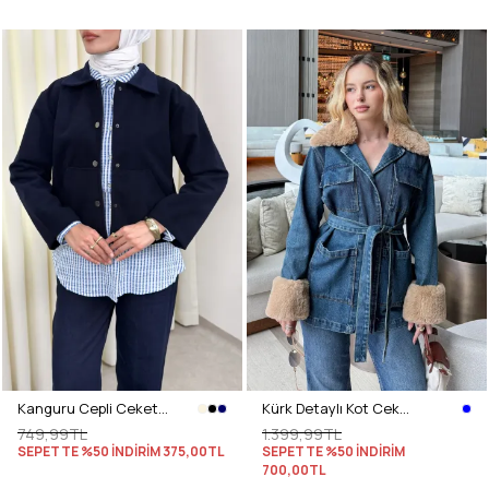
Kanguru Cepli Ceket 0034 - LACİVERT
Kürk Detaylı Kot Ceket 81185 - MAVİ
749,99TL
1.399,99TL
SEPETTE %50 İNDİRİM
375,00TL
SEPETTE %50 İNDİRİM
700,00TL