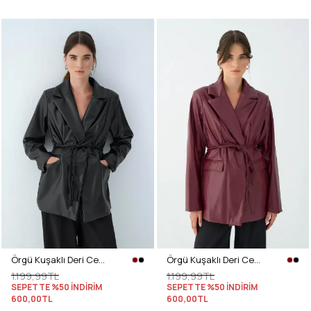
Örgü Kuşaklı Deri Ceket 51007 - SİYAH
Örgü Kuşaklı Deri Ceket 51007 - BORDO
1.199,99TL
1.199,99TL
SEPETTE %50 İNDİRİM
SEPETTE %50 İNDİRİM
600,00TL
600,00TL