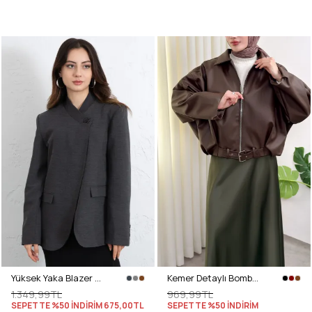
Yüksek Yaka Blazer Ceket 269013 - ANTRASİT
Kemer Detaylı Bomber Suni Deri Ceket 2017 - KAHVERENGİ
1.349,99TL
969,99TL
SEPETTE %50 İNDİRİM
675,00TL
SEPETTE %50 İNDİRİM