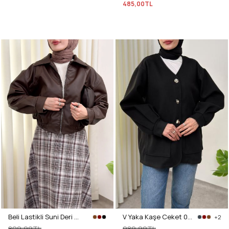
485,00TL
Beli Lastikli Suni Deri Ceket 2016 - KAHVERENGİ
V Yaka Kaşe Ceket 0041 - SİYAH
+2
809,99TL
989,99TL