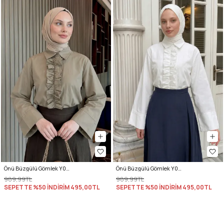
Önü Büzgülü Gömlek Y0125 - HAKİ
Önü Büzgülü Gömlek Y0125 - KREM
989,99TL
989,99TL
SEPETTE %50 İNDİRİM
495,00TL
SEPETTE %50 İNDİRİM
495,00TL