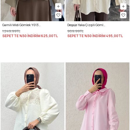
Garnili Midi Gömlek Y0138 - AÇIK HAKİ
Degaje Yaka Çizgili Gömlek Y0121 - TEREYAĞ SARISI
1.249,99TL
989,99TL
SEPETTE %50 İNDİRİM
625,00TL
SEPETTE %50 İNDİRİM
495,00TL