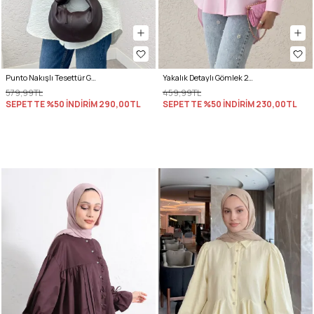
Punto Nakışlı Tesettür Gömlek 2241 - KREM
Yakalık Detaylı Gömlek 2214 - PEMBE
579,99TL
459,99TL
SEPETTE %50 İNDİRİM
290,00TL
SEPETTE %50 İNDİRİM
230,00TL