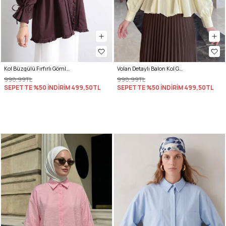
Kol Büzgülü Fırfırlı Gömlek Y0093 MÜRDÜM
Volan Detaylı Balon Kol Gömlek Y0095 - SARI
998,99TL
998,99TL
SEPETTE %50 İNDİRİM
499,50TL
SEPETTE %50 İNDİRİM
499,50TL