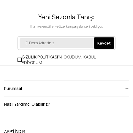
Yeni Sezonla Tanış:
İlham veren stiller ve özel kampanyalar seni bekliyor.
Kaydet
GİZLİLİK POLİTİKASI'NI
OKUDUM, KABUL
EDİYORUM.
.
Kurumsal
Nasıl Yardımcı Olabiliriz?
APP'İ İNDİR