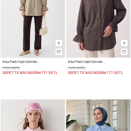
Arka Pileli Cepli Gömlek Y0147 - AÇIK HAKİ
Arka Pileli Cepli Gömlek Y0147 - ACI KAHVE
1.555,00TL
1.555,00TL
SEPETTE %50 İNDİRİM
777,50TL
SEPETTE %50 İNDİRİM
777,50TL