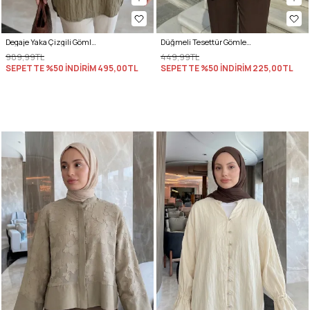
Degaje Yaka Çizgili Gömlek Y0121 - MAT HAKİ
Düğmeli Tesettür Gömlek 612137 - SARI
989,99TL
449,99TL
SEPETTE %50 İNDİRİM
495,00TL
SEPETTE %50 İNDİRİM
225,00TL