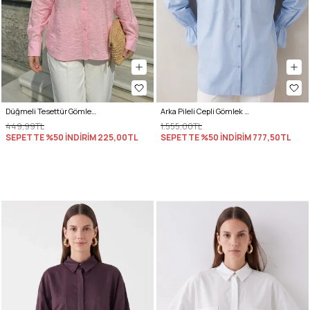
Düğmeli Tesettür Gömlek 612137 - PEMBE
Arka Pileli Cepli Gömlek Y0147 - BEBE MAVİSİ
449,99TL
1.555,00TL
SEPETTE %50 İNDİRİM
225,00TL
SEPETTE %50 İNDİRİM
777,50TL