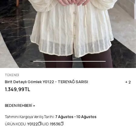
TÜKENDI
Birit Detaylı Gömlek Y0122 - TEREYAĞ SARISI
+ 2
1.349,99TL
BEDEN REHBERİ
Tahmini Kargoya Veriliş Tarihi :
7 Ağustos - 10 Ağustos
ÜRÜN KODU :
Y0122
UID :
19536