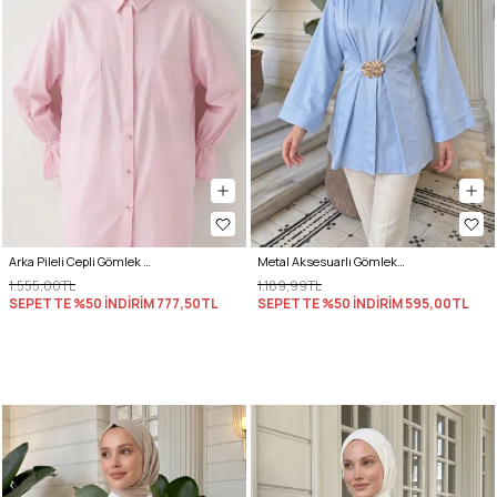
Arka Pileli Cepli Gömlek Y0147 - AÇIK PEMBE
Metal Aksesuarlı Gömlek Y0142 - BEBE MAVİSİ
1.555,00TL
1.189,99TL
SEPETTE %50 İNDİRİM
777,50TL
SEPETTE %50 İNDİRİM
595,00TL