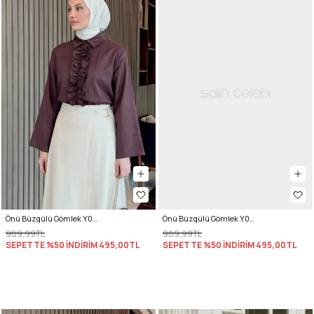
Önü Büzgülü Gömlek Y0125 - MÜRDÜM
Önü Büzgülü Gömlek Y0125 - KAHVERENGİ
989,99TL
989,99TL
SEPETTE %50 İNDİRİM
495,00TL
SEPETTE %50 İNDİRİM
495,00TL