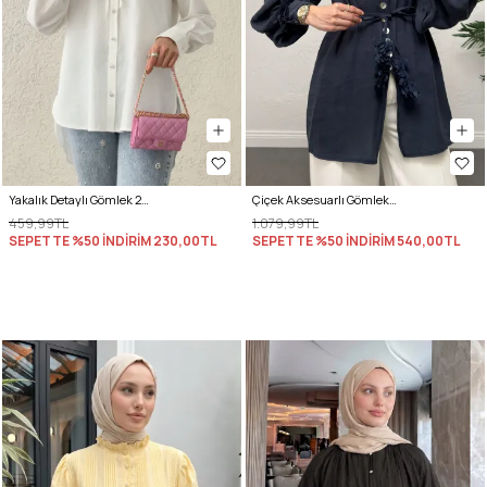
Yakalık Detaylı Gömlek 2214 - BEYAZ
Çiçek Aksesuarlı Gömlek 0064 - LACİVERT
459,99TL
1.079,99TL
SEPETTE %50 İNDİRİM
230,00TL
SEPETTE %50 İNDİRİM
540,00TL