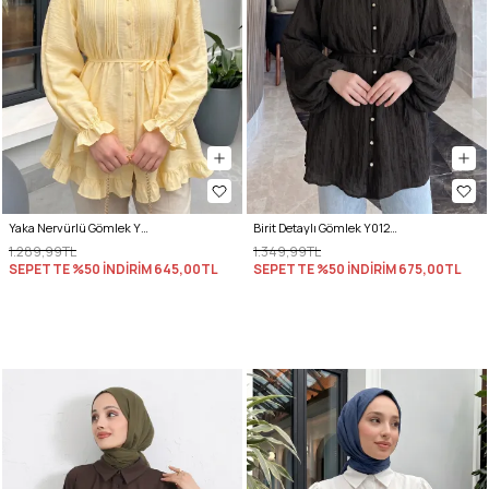
Yaka Nervürlü Gömlek Y0109 - AÇIK SARI
Birit Detaylı Gömlek Y0122 - A. KAHVE
1.289,99TL
1.349,99TL
SEPETTE %50 İNDİRİM
645,00TL
SEPETTE %50 İNDİRİM
675,00TL