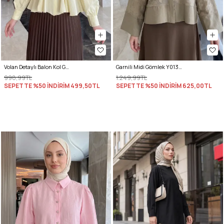
Volan Detaylı Balon Kol Gömlek Y0095 - SARI
Garnili Midi Gömlek Y0138 - AÇIK HAKİ
998,99TL
1.249,99TL
SEPETTE %50 İNDİRİM
499,50TL
SEPETTE %50 İNDİRİM
625,00TL