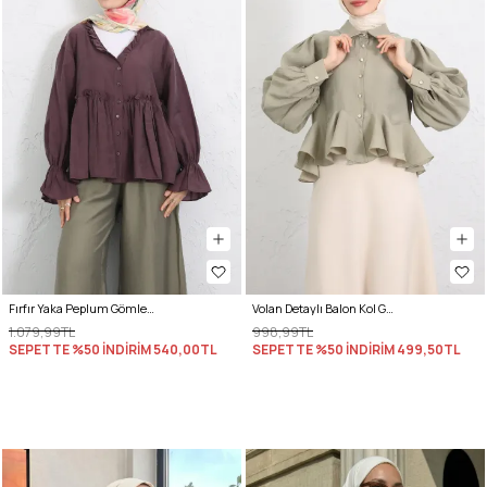
Fırfır Yaka Peplum Gömlek Y0107 - MÜRDÜM
Volan Detaylı Balon Kol Gömlek Y0095 - AÇIK HAKİ
1.079,99TL
998,99TL
SEPETTE %50 İNDİRİM
540,00TL
SEPETTE %50 İNDİRİM
499,50TL