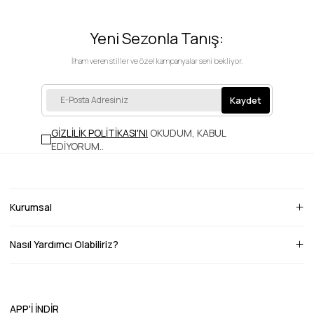
Yeni Sezonla Tanış:
İlham veren stiller ve özel kampanyalar seni bekliyor.
Kaydet
GİZLİLİK POLİTİKASI'NI
OKUDUM, KABUL
EDİYORUM.
.
Kurumsal
Nasıl Yardımcı Olabiliriz?
APP'İ İNDİR