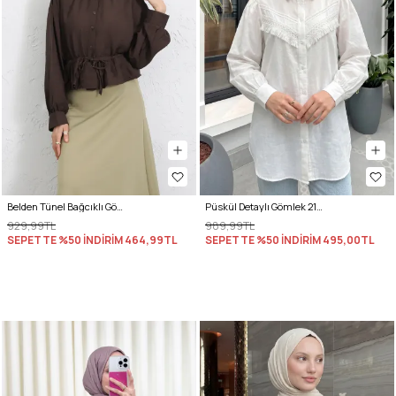
Belden Tünel Bağcıklı Gömlek Y0117 - KAHVERENGİ
Püskül Detaylı Gömlek 2109 - BEYAZ
929,99TL
989,99TL
SEPETTE %50 İNDİRİM
464,99TL
SEPETTE %50 İNDİRİM
495,00TL