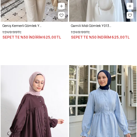
Geniş Kemerli Gömlek Y0134 - AÇIK HAKİ
Garnili Midi Gömlek Y0138 - MÜRDÜM
1.249,99TL
1.249,99TL
SEPETTE %50 İNDİRİM
625,00TL
SEPETTE %50 İNDİRİM
625,00TL