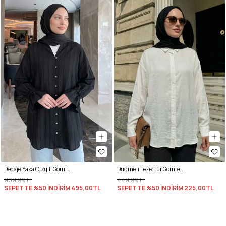
Degaje Yaka Çizgili Gömlek Y0121 - SİYAH
Düğmeli Tesettür Gömlek 612137 - EKRU
989,99TL
449,99TL
SEPETTE %50 İNDİRİM
495,00TL
SEPETTE %50 İNDİRİM
225,00TL