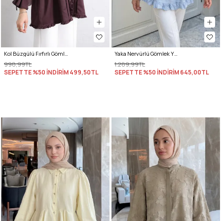
Kol Büzgülü Fırfırlı Gömlek Y0093 MÜRDÜM
Yaka Nervürlü Gömlek Y0109 - BEBE MAVİSİ
998,99TL
1.289,99TL
SEPETTE %50 İNDİRİM
499,50TL
SEPETTE %50 İNDİRİM
645,00TL