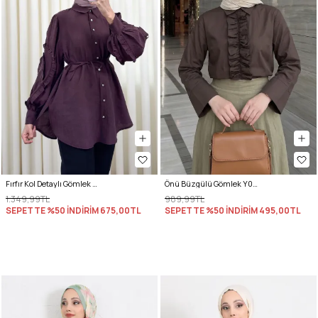
Fırfır Kol Detaylı Gömlek 0061 - MÜRDÜM
Önü Büzgülü Gömlek Y0125 - KAHVERENGİ
1.349,99TL
989,99TL
SEPETTE %50 İNDİRİM
675,00TL
SEPETTE %50 İNDİRİM
495,00TL