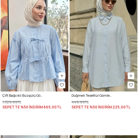
Çift Bağcıklı Büzgülü Gömlek Y0099 - BEBE MAVİSİ
Düğmeli Tesettür Gömlek 612137 - BEBE MAVİSİ
1.329,99TL
449,99TL
SEPETTE %50 İNDİRİM
665,00TL
SEPETTE %50 İNDİRİM
225,00TL