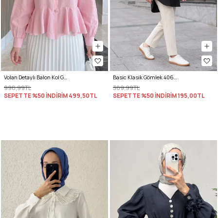
Volan Detaylı Balon Kol Gömlek Y0095 - PEMBE
Basic Klasik Gömlek 4062 - SİYAH
998,99TL
389,99TL
SEPETTE %50 İNDİRİM
499,50TL
SEPETTE %50 İNDİRİM
195,00TL