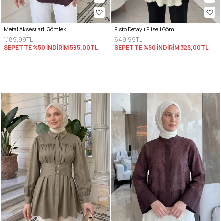
Metal Aksesuarlı Gömlek Y0142 - MÜRDÜM
Fisto Detaylı Pliseli Gömlek 2205 - KREM
1.189,99TL
649,99TL
SEPETTE %50 İNDİRİM
595,00TL
SEPETTE %50 İNDİRİM
325,00TL