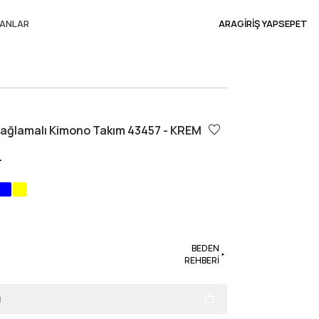
ANLAR
ARA
GİRİŞ YAP
SEPET
ağlamalı Kimono Takım 43457 - KREM
L
BEDEN
REHBERİ
i