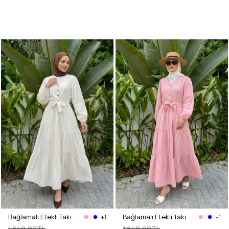
Bağlamalı Etekli Takım Y0149 - KREM
Bağlamalı Etekli Takım Y0149 - AÇIK PEMBE
+1
+1
1.849,99TL
1.849,99TL