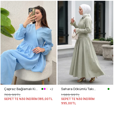
Çapraz Bağlamalı Kimono Takım 43457 - MAVİ
Sahara Dökümlü Takım 3008 - SU YEŞİLİ
+2
769,99TL
1.989,99TL
SEPETTE %50 İNDİRİM
385,00TL
SEPETTE %50 İNDİRİM
995,00TL