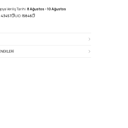
ya Veriliş Tarihi :
8 Ağustos - 10 Ağustos
:
43457
UID :
15846
NEKLERI