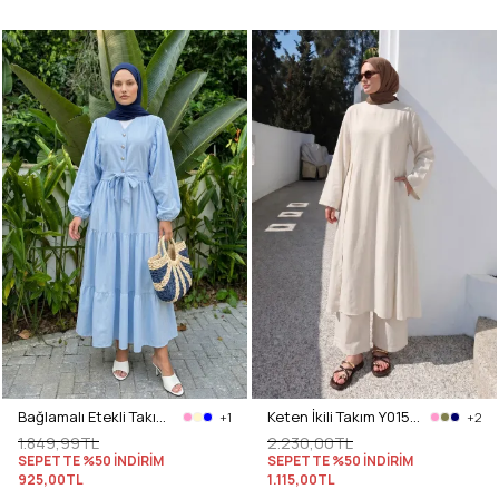
Bağlamalı Etekli Takım Y0149 - BEBE MAVİSİ
Keten İkili Takım Y0155 - EKRU
+1
+2
1.849,99TL
2.230,00TL
SEPETTE %50 İNDİRİM
SEPETTE %50 İNDİRİM
925,00TL
1.115,00TL