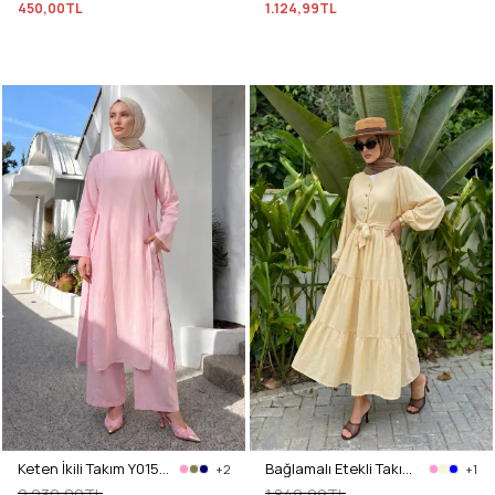
450,00TL
1.124,99TL
Keten İkili Takım Y0155 - AÇIK PEMBE
Bağlamalı Etekli Takım Y0149 - TEREYAĞ SARISI
+2
+1
2.230,00TL
1.849,99TL