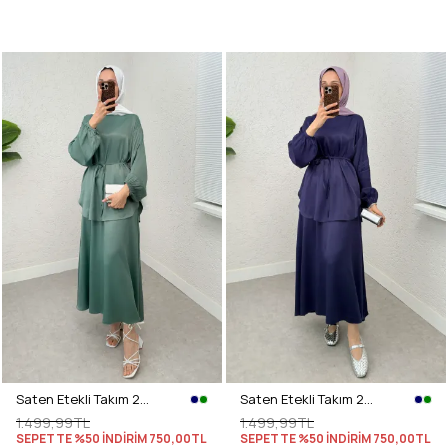
Saten Etekli Takım 2283 - MİNT YEŞİLİ
Saten Etekli Takım 2283 - LACİVERT
1.499,99TL
1.499,99TL
SEPETTE %50 İNDİRİM
750,00TL
SEPETTE %50 İNDİRİM
750,00TL