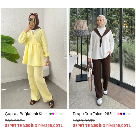
Çapraz Bağlamalı Kimono Takım 43457 - SARI
Drape Duo Takım 263006 - KOYU KAHVE
+2
+2
769,99TL
1.089,99TL
SEPETTE %50 İNDİRİM
385,00TL
SEPETTE %50 İNDİRİM
545,00TL