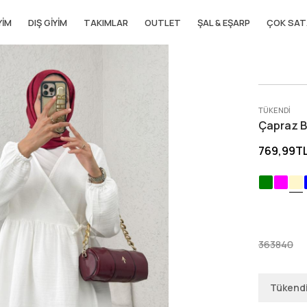
YIM
DIŞ GIYIM
TAKIMLAR
OUTLET
ŞAL & EŞARP
ÇOK SAT
TÜKENDI
Çapraz B
769,99T
36
38
40
Tükend