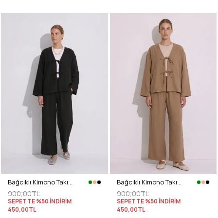
Bağcıklı Kimono Takım 26610 - SİYAH
Bağcıklı Kimono Takım 26610 - BİSKÜVİ
900,00TL
900,00TL
SEPETTE %50 İNDİRİM
SEPETTE %50 İNDİRİM
450,00TL
450,00TL