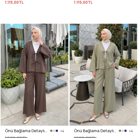
1.115,00TL
1.115,00TL
Önü Bağlama Detaylı Takım Y0143 - KAHVE
Önü Bağlama Detaylı Takım Y0143 - HAKİ
+4
+4
1.599,99TL
1.599,99TL