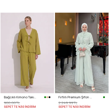
Bağcıklı Kimono Takım 26610 - YAĞ YEŞİLİ
Fırfırlı Premium Şifon Takım 266031 - AÇIK YEŞİL
900,00TL
2.249,99TL
SEPETTE %50 İNDİRİM
SEPETTE %50 İNDİRİM