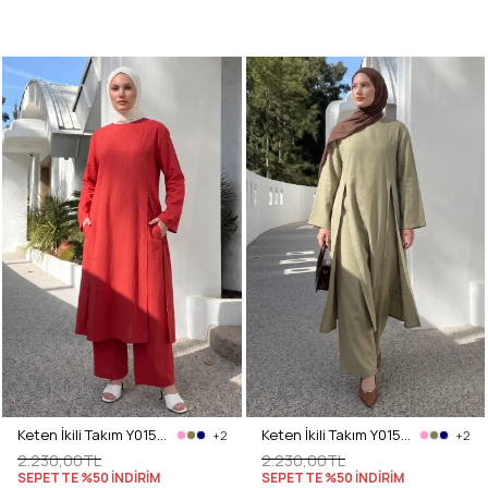
Keten İkili Takım Y0155 - KIRMIZI
Keten İkili Takım Y0155 - AÇIK HAKİ
+2
+2
2.230,00TL
2.230,00TL
SEPETTE %50 İNDİRİM
SEPETTE %50 İNDİRİM