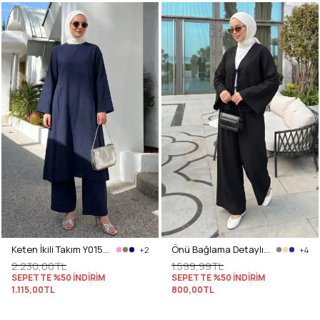
Keten İkili Takım Y0155 - LACİVERT
Önü Bağlama Detaylı Takım Y0143 - SİYAH
+2
+4
2.230,00TL
1.599,99TL
SEPETTE %50 İNDİRİM
SEPETTE %50 İNDİRİM
1.115,00TL
800,00TL