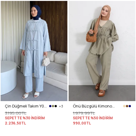
Çin Düğmeli Takım Y0157 - BEBE MAVİSİ
Önü Büzgülü Kimono Takım Y0102 - HAKİ
+3
3.195,00TL
1.979,99TL
SEPETTE %30 İNDİRİM
SEPETTE %50 İNDİRİM
2.236,50TL
990,00TL