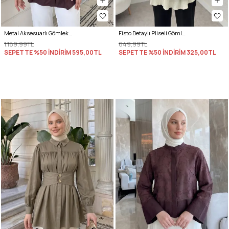
Metal Aksesuarlı Gömlek Y0142 - MÜRDÜM
Fisto Detaylı Pliseli Gömlek 2205 - KREM
1.189,99TL
649,99TL
SEPETTE %50 İNDİRİM
595,00TL
SEPETTE %50 İNDİRİM
325,00TL