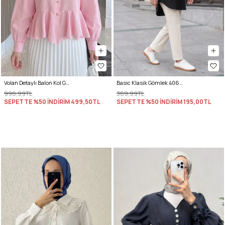
Volan Detaylı Balon Kol Gömlek Y0095 - PEMBE
Basic Klasik Gömlek 4062 - SİYAH
998,99TL
389,99TL
SEPETTE %50 İNDİRİM
499,50TL
SEPETTE %50 İNDİRİM
195,00TL