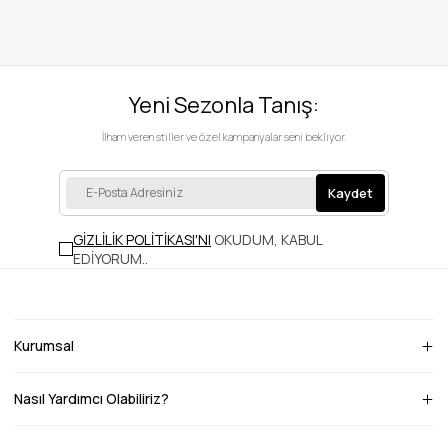
Yeni Sezonla Tanış:
İlham veren stiller ve özel kampanyalar seni bekliyor.
Kaydet
GİZLİLİK POLİTİKASI'NI
OKUDUM, KABUL
EDİYORUM.
.
Kurumsal
Nasıl Yardımcı Olabiliriz?