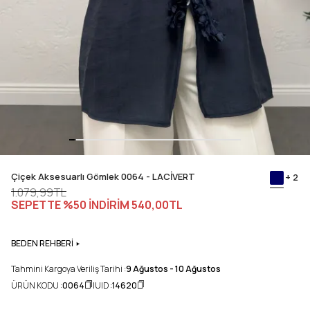
Çiçek Aksesuarlı Gömlek 0064 - LACİVERT
+ 2
1.079,99TL
SEPETTE %50 İNDİRİM
540,00TL
BEDEN REHBERİ
Tahmini Kargoya Veriliş Tarihi :
9 Ağustos - 10 Ağustos
ÜRÜN KODU :
0064
UID :
14620