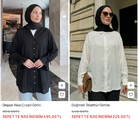
Degaje Yaka Çizgili Gömlek Y0121 - SİYAH
Düğmeli Tesettür Gömlek 612137 - EKRU
989,99TL
449,99TL
SEPETTE %50 İNDİRİM
495,00TL
SEPETTE %50 İNDİRİM
225,00TL