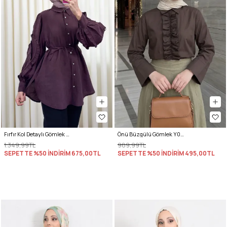
Fırfır Kol Detaylı Gömlek 0061 - MÜRDÜM
Önü Büzgülü Gömlek Y0125 - KAHVERENGİ
1.349,99TL
989,99TL
SEPETTE %50 İNDİRİM
675,00TL
SEPETTE %50 İNDİRİM
495,00TL