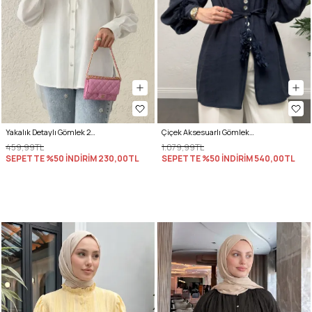
Yakalık Detaylı Gömlek 2214 - BEYAZ
Çiçek Aksesuarlı Gömlek 0064 - LACİVERT
459,99TL
1.079,99TL
SEPETTE %50 İNDİRİM
230,00TL
SEPETTE %50 İNDİRİM
540,00TL