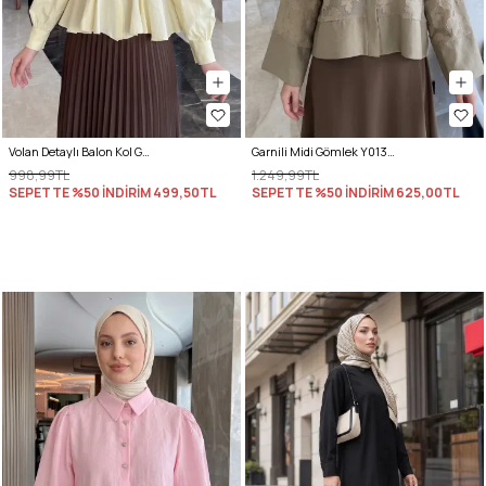
Volan Detaylı Balon Kol Gömlek Y0095 - SARI
Garnili Midi Gömlek Y0138 - AÇIK HAKİ
998,99TL
1.249,99TL
SEPETTE %50 İNDİRİM
499,50TL
SEPETTE %50 İNDİRİM
625,00TL