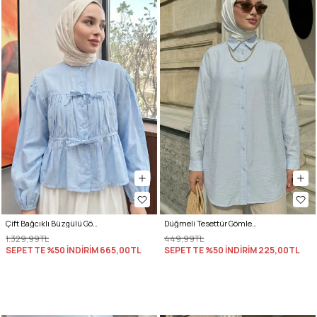
Çift Bağcıklı Büzgülü Gömlek Y0099 - BEBE MAVİSİ
Düğmeli Tesettür Gömlek 612137 - BEBE MAVİSİ
1.329,99TL
449,99TL
SEPETTE %50 İNDİRİM
665,00TL
SEPETTE %50 İNDİRİM
225,00TL