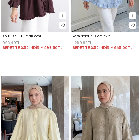
Kol Büzgülü Fırfırlı Gömlek Y0093 MÜRDÜM
Yaka Nervürlü Gömlek Y0109 - BEBE MAVİSİ
998,99TL
1.289,99TL
SEPETTE %50 İNDİRİM
499,50TL
SEPETTE %50 İNDİRİM
645,00TL