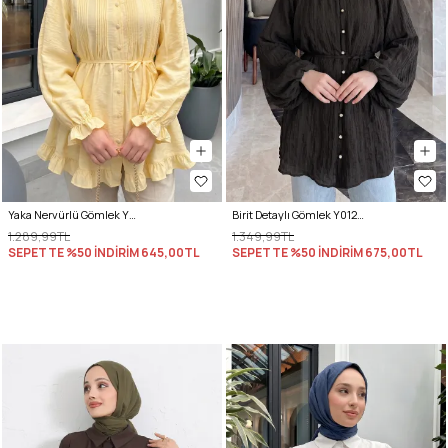
Yaka Nervürlü Gömlek Y0109 - AÇIK SARI
Birit Detaylı Gömlek Y0122 - A. KAHVE
1.289,99TL
1.349,99TL
SEPETTE %50 İNDİRİM
645,00TL
SEPETTE %50 İNDİRİM
675,00TL