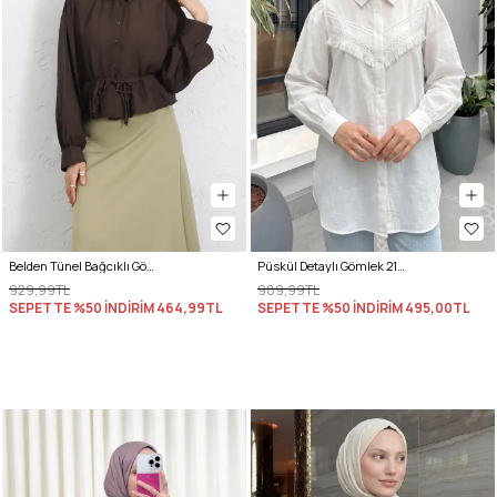
Belden Tünel Bağcıklı Gömlek Y0117 - KAHVERENGİ
Püskül Detaylı Gömlek 2109 - BEYAZ
929,99TL
989,99TL
SEPETTE %50 İNDİRİM
464,99TL
SEPETTE %50 İNDİRİM
495,00TL