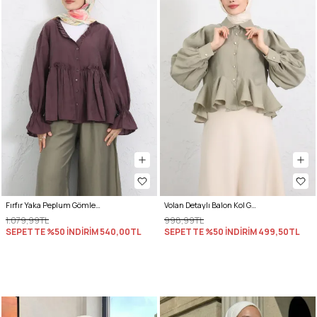
Fırfır Yaka Peplum Gömlek Y0107 - MÜRDÜM
Volan Detaylı Balon Kol Gömlek Y0095 - AÇIK HAKİ
1.079,99TL
998,99TL
SEPETTE %50 İNDİRİM
540,00TL
SEPETTE %50 İNDİRİM
499,50TL