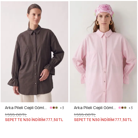
Arka Pileli Cepli Gömlek Y0147 - ACI KAHVE
Arka Pileli Cepli Gömlek Y0147 - AÇIK PEMBE
+3
+3
1.555,00TL
1.555,00TL
SEPETTE %50 İNDİRİM
777,50TL
SEPETTE %50 İNDİRİM
777,50TL