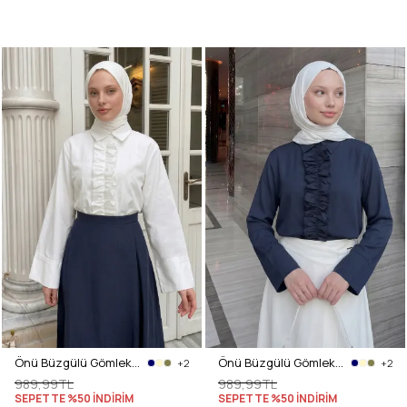
Önü Büzgülü Gömlek Y0125 - KREM
Önü Büzgülü Gömlek Y0125 - LACİVERT
+2
+2
989,99TL
989,99TL
SEPETTE %50 İNDİRİM
SEPETTE %50 İNDİRİM