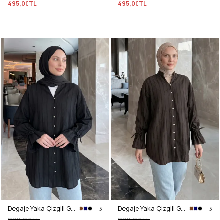
495,00TL
495,00TL
Degaje Yaka Çizgili Gömlek Y0121 - SİYAH
Degaje Yaka Çizgili Gömlek Y0121 - ACI KAHVE
+3
+3
989,99TL
989,99TL