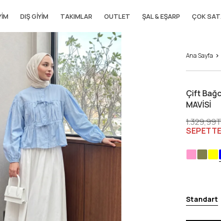
YIM
DIŞ GIYIM
TAKIMLAR
OUTLET
ŞAL & EŞARP
ÇOK SAT
Ana Sayfa
Çift Bağ
MAVİSİ
1.329,99
SEPETTE
Standart