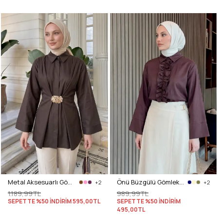
Metal Aksesuarlı Gömlek Y0142 - A. KAHVE
Önü Büzgülü Gömlek Y0125 - MÜRDÜM
+2
+2
1.189,99TL
989,99TL
SEPETTE %50 İNDİRİM
595,00TL
SEPETTE %50 İNDİRİM
495,00TL