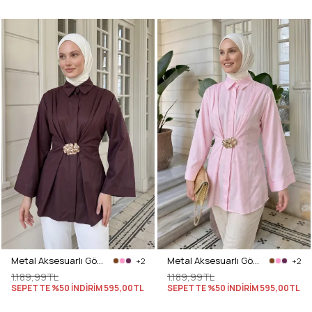
Metal Aksesuarlı Gömlek Y0142 - MÜRDÜM
Metal Aksesuarlı Gömlek Y0142 - PEMBE
+2
+2
1.189,99TL
1.189,99TL
SEPETTE %50 İNDİRİM
595,00TL
SEPETTE %50 İNDİRİM
595,00TL