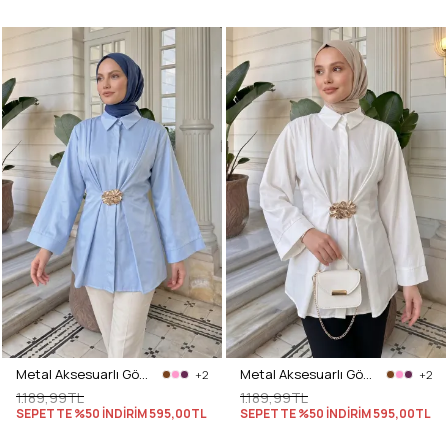
Metal Aksesuarlı Gömlek Y0142 - BEBE MAVİSİ
Metal Aksesuarlı Gömlek Y0142 - EKRU
+2
+2
1.189,99TL
1.189,99TL
SEPETTE %50 İNDİRİM
595,00TL
SEPETTE %50 İNDİRİM
595,00TL