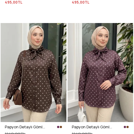
495,00TL
495,00TL
Papyon Detaylı Gömlek Y0120 - KAHVE
Papyon Detaylı Gömlek Y0120 - MÜRDÜM
1.149,99TL
1.149,99TL