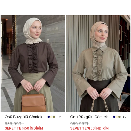
Önü Büzgülü Gömlek Y0125 - KAHVERENGİ
Önü Büzgülü Gömlek Y0125 - HAKİ
+2
+2
989,99TL
989,99TL
SEPETTE %50 İNDİRİM
SEPETTE %50 İNDİRİM