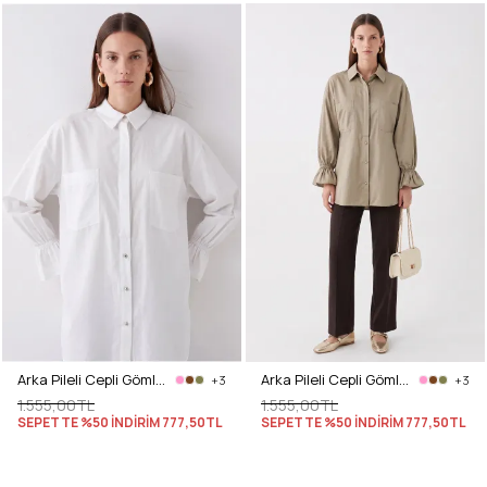
Arka Pileli Cepli Gömlek Y0147 - BEYAZ
Arka Pileli Cepli Gömlek Y0147 - AÇIK HAKİ
+3
+3
1.555,00TL
1.555,00TL
SEPETTE %50 İNDİRİM
777,50TL
SEPETTE %50 İNDİRİM
777,50TL