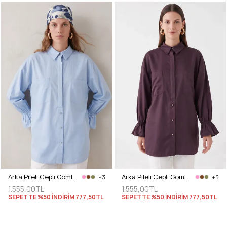
Arka Pileli Cepli Gömlek Y0147 - BEBE MAVİSİ
Arka Pileli Cepli Gömlek Y0147 - MÜRDÜM
+3
+3
1.555,00TL
1.555,00TL
SEPETTE %50 İNDİRİM
777,50TL
SEPETTE %50 İNDİRİM
777,50TL