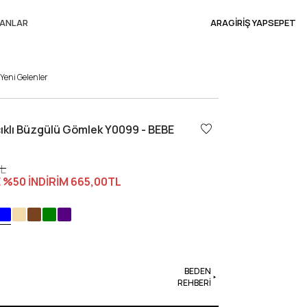
ANLAR
ARA
GİRİŞ YAP
SEPET
Yeni Gelenler
cıklı Büzgülü Gömlek Y0099 - BEBE
TL
 %50 İNDİRİM
665,00TL
BEDEN
REHBERİ