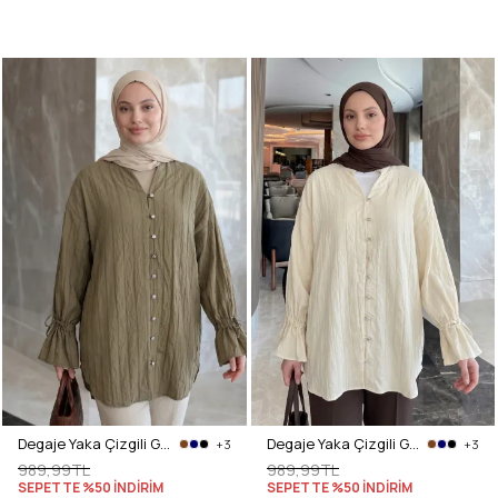
Degaje Yaka Çizgili Gömlek Y0121 - MAT HAKİ
Degaje Yaka Çizgili Gömlek Y0121 - TEREYAĞ SARISI
+3
+3
989,99TL
989,99TL
SEPETTE %50 İNDİRİM
SEPETTE %50 İNDİRİM