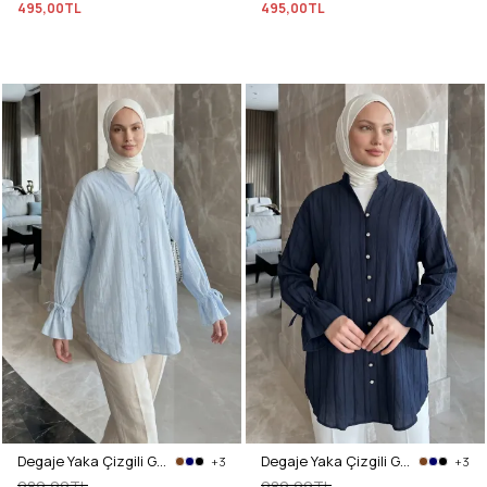
495,00TL
495,00TL
Degaje Yaka Çizgili Gömlek Y0121 - BEBE MAVİSİ
Degaje Yaka Çizgili Gömlek Y0121 - LACİVERT
+3
+3
989,99TL
989,99TL