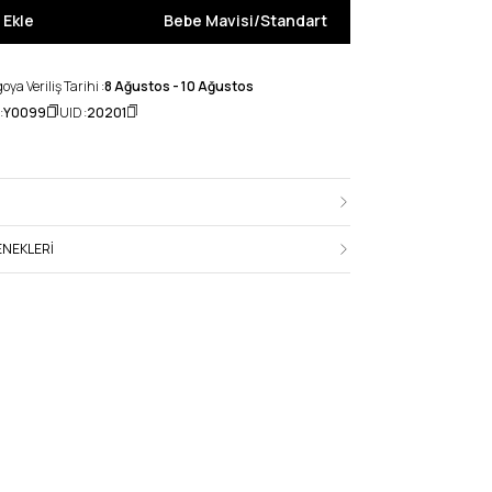
 Ekle
Bebe Mavisi
/
Standart
ya Veriliş Tarihi :
8 Ağustos - 10 Ağustos
:
Y0099
UID :
20201
NEKLERI