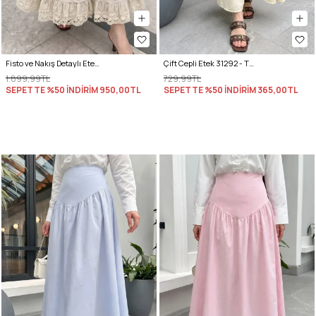
Fisto ve Nakış Detaylı Etek 2329 - BEJ
Çift Cepli Etek 31292 - TEREYAĞ SARISI
1.899,99TL
729,99TL
SEPETTE %50 İNDİRİM
950,00TL
SEPETTE %50 İNDİRİM
365,00TL