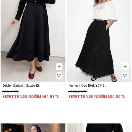
Belden Bağcıklı Scuba Etek 0056 - SİYAH
Kemerli Kraş Etek Y0148 - SİYAH
929,99TL
1.200,00TL
SEPETTE %50 İNDİRİM
464,99TL
SEPETTE %50 İNDİRİM
600,00TL