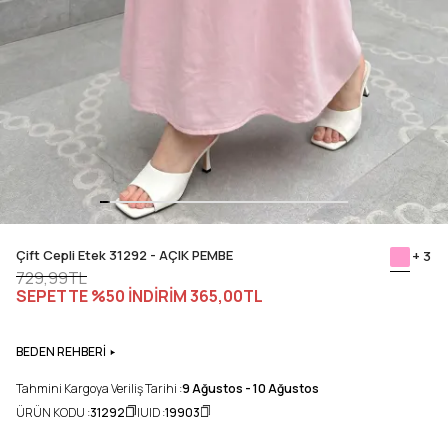
Çift Cepli Etek 31292 - AÇIK PEMBE
+ 3
729,99TL
SEPETTE %50 İNDİRİM
365,00TL
BEDEN REHBERİ
Tahmini Kargoya Veriliş Tarihi :
9 Ağustos - 10 Ağustos
ÜRÜN KODU :
31292
UID :
19903