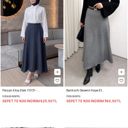
Parçalı Kloş Etek Y0131 - LACİVERT
Balıksırtı Desenli Kaşe Etek 0054 - ANTRASİT
1.249,99TL
719,99TL
SEPETTE %50 İNDİRİM
625,00TL
SEPETTE %50 İNDİRİM
360,00TL