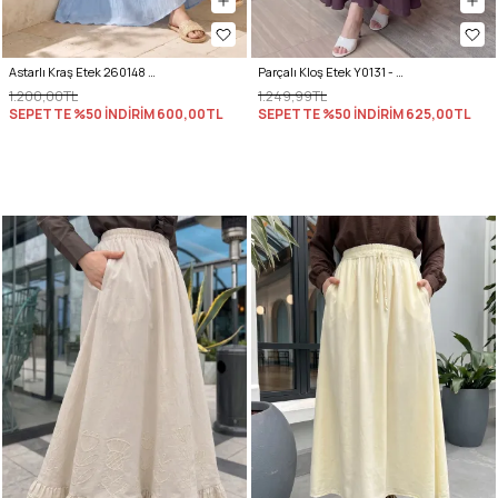
Astarlı Kraş Etek 260148 - BEBE MAVİSİ
Parçalı Kloş Etek Y0131 - VİŞNE ÇÜRÜĞÜ
1.200,00TL
1.249,99TL
SEPETTE %50 İNDİRİM
600,00TL
SEPETTE %50 İNDİRİM
625,00TL