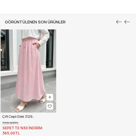
GÖRÜNTÜLENEN SON ÜRÜNLER
Çift Cepli Etek 31292 - AÇIK PEMBE
729,99TL
SEPETTE %50 İNDİRİM
365,00TL