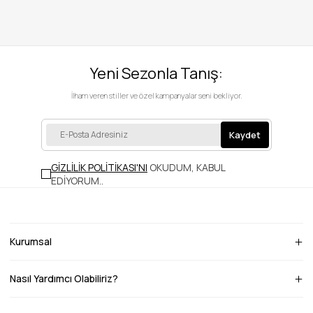
Yeni Sezonla Tanış:
İlham veren stiller ve özel kampanyalar seni bekliyor.
Kaydet
GİZLİLİK POLİTİKASI'NI
OKUDUM, KABUL
EDİYORUM.
.
Kurumsal
Nasıl Yardımcı Olabiliriz?