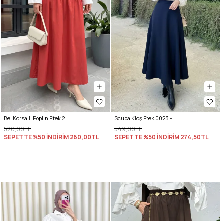
Bel Korsajlı Poplin Etek 26061 - KIRMIZI
Scuba Kloş Etek 0023 - LACİVERT
520,00TL
549,00TL
SEPETTE %50 İNDİRİM
260,00TL
SEPETTE %50 İNDİRİM
274,50TL