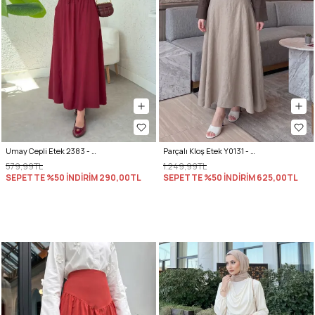
Umay Cepli Etek 2383 - BORDO
Parçalı Kloş Etek Y0131 - TAŞ RENGİ
579,99TL
1.249,99TL
SEPETTE %50 İNDİRİM
290,00TL
SEPETTE %50 İNDİRİM
625,00TL