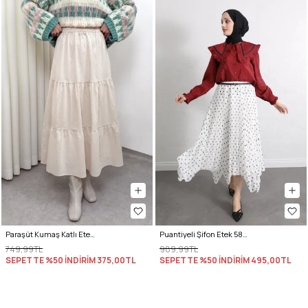
Paraşüt Kumaş Katlı Etek 0052 - BEJ
Puantiyeli Şifon Etek 580056 - BEYAZ
749,99TL
989,99TL
SEPETTE %50 İNDİRİM
375,00TL
SEPETTE %50 İNDİRİM
495,00TL