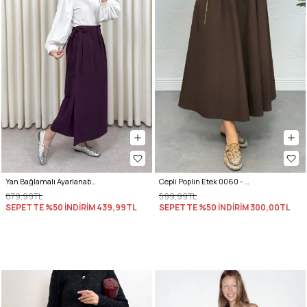
Yan Bağlamalı Ayarlanabilir Etek 0051 - MÜRDÜM
Cepli Poplin Etek 0060 - KAHVERENGİ
879,99TL
599,99TL
SEPETTE %50 İNDİRİM
439,99TL
SEPETTE %50 İNDİRİM
300,00TL