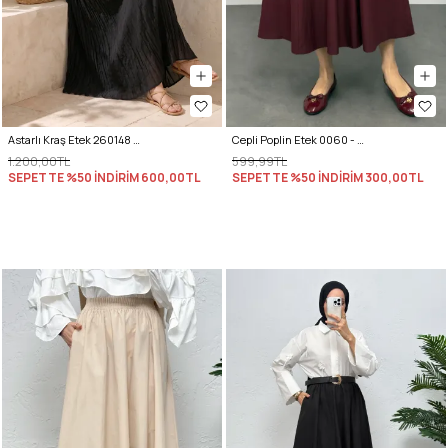
Astarlı Kraş Etek 260148 - SİYAH
Cepli Poplin Etek 0060 - BORDO
1.200,00TL
599,99TL
SEPETTE %50 İNDİRİM
600,00TL
SEPETTE %50 İNDİRİM
300,00TL