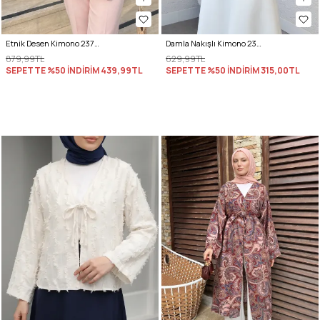
Etnik Desen Kimono 23751 - BORDO
Damla Nakışlı Kimono 2368 - PEMBE
879,99TL
629,99TL
SEPETTE %50 İNDİRİM
439,99TL
SEPETTE %50 İNDİRİM
315,00TL