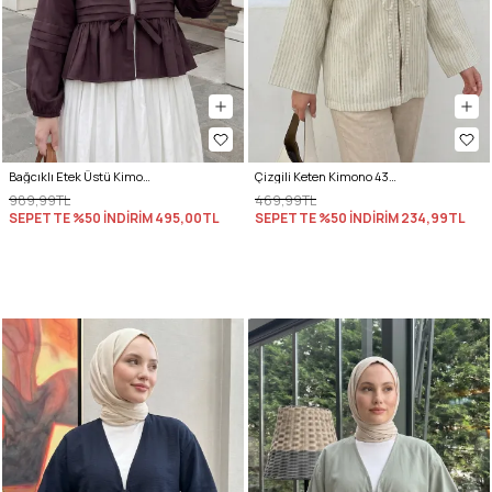
Bağcıklı Etek Üstü Kimono Y0126 - MÜRDÜM
Çizgili Keten Kimono 43481 - AÇIK YEŞİL
989,99TL
469,99TL
SEPETTE %50 İNDİRİM
495,00TL
SEPETTE %50 İNDİRİM
234,99TL