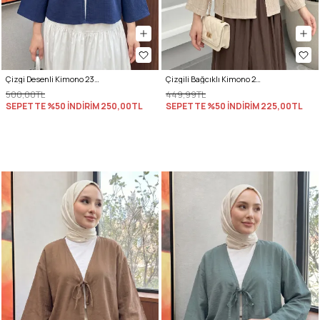
Çizgi Desenli Kimono 2359 - LACİVERT
Çizgili Bağcıklı Kimono 2358 - TAŞ RENGİ
500,00TL
449,99TL
SEPETTE %50 İNDİRİM
250,00TL
SEPETTE %50 İNDİRİM
225,00TL