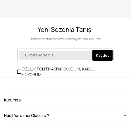
Yeni Sezonla Tanış:
İlham veren stiller ve özel kampanyalar seni bekliyor.
Kaydet
GİZLİLİK POLİTİKASI'NI
OKUDUM, KABUL
EDİYORUM.
.
Kurumsal
Nasıl Yardımcı Olabiliriz?