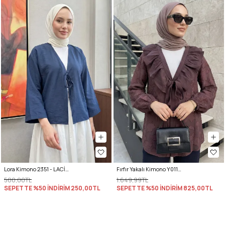
Lora Kimono 2351 - LACİVERT
Fırfır Yakalı Kimono Y0110 - MÜRDÜM
500,00TL
1.649,99TL
SEPETTE %50 İNDİRİM
250,00TL
SEPETTE %50 İNDİRİM
825,00TL