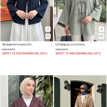
Tek bağcıklı Kimono 2346 - LACİVERT
Çift Bağcıklı Uzun Kimono 262353 - AÇIK MİNT
500,00TL
520,00TL
SEPETTE %50 İNDİRİM
250,00TL
SEPETTE %50 İNDİRİM
260,00TL