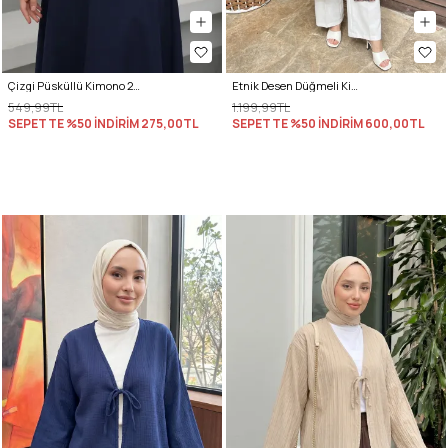
Çizgi Püsküllü Kimono 2353 - KIRIK BEYAZ
Etnik Desen Düğmeli Kimono Y0127 - BORDO
549,99TL
1.199,99TL
SEPETTE %50 İNDİRİM
275,00TL
SEPETTE %50 İNDİRİM
600,00TL