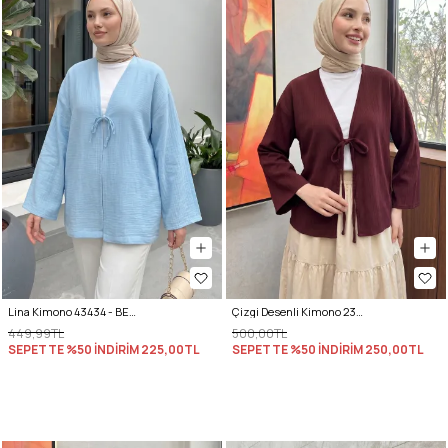
Lina Kimono 43434 - BEBE MAVİSİ
Çizgi Desenli Kimono 2359 - BORDO
449,99TL
500,00TL
SEPETTE %50 İNDİRİM
225,00TL
SEPETTE %50 İNDİRİM
250,00TL