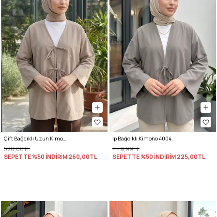
Çift Bağcıklı Uzun Kimono 262353 - TAŞ RENGİ
İp Bağcıklı Kimono 40046 - KOYU GRİ
520,00TL
449,99TL
SEPETTE %50 İNDİRİM
260,00TL
SEPETTE %50 İNDİRİM
225,00TL