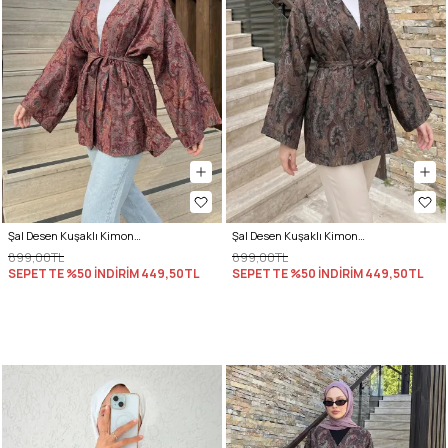
Şal Desen Kuşaklı Kimono 2375 - MÜRDÜM
Şal Desen Kuşaklı Kimono 2375 - KOYU KAHVE
899,00TL
899,00TL
SEPETTE %50 İNDİRİM
449,50TL
SEPETTE %50 İNDİRİM
449,50TL