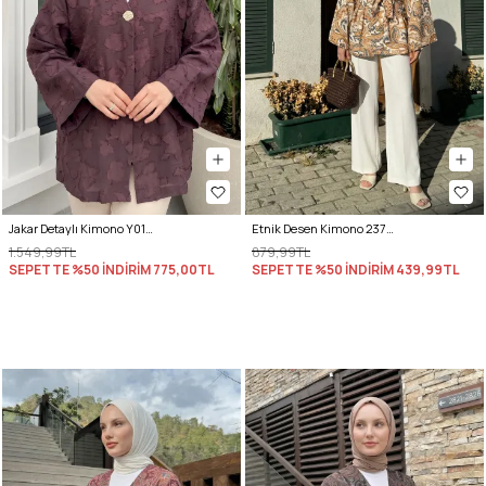
Jakar Detaylı Kimono Y0111 - MÜRDÜM
Etnik Desen Kimono 23751 - KREM
1.549,99TL
879,99TL
SEPETTE %50 İNDİRİM
775,00TL
SEPETTE %50 İNDİRİM
439,99TL