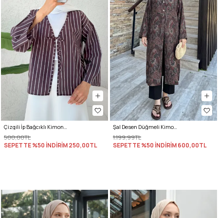
Çizgili İp Bağcıklı Kimono 2357 - VİŞNE ÇÜRÜĞÜ
Şal Desen Düğmeli Kimono Y0127 - A. KAHVE
500,00TL
1.199,99TL
SEPETTE %50 İNDİRİM
250,00TL
SEPETTE %50 İNDİRİM
600,00TL