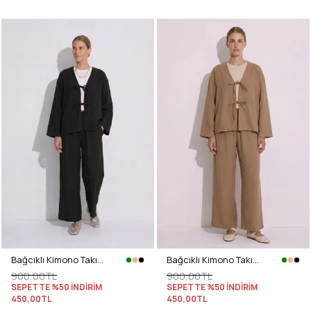
Bağcıklı Kimono Takım 26610 - SİYAH
Bağcıklı Kimono Takım 26610 - BİSKÜVİ
900,00TL
900,00TL
SEPETTE %50 İNDİRİM
SEPETTE %50 İNDİRİM
450,00TL
450,00TL