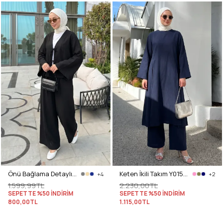
Önü Bağlama Detaylı Takım Y0143 - SİYAH
Keten İkili Takım Y0155 - LACİVERT
+4
+2
1.599,99TL
2.230,00TL
SEPETTE %50 İNDİRİM
SEPETTE %50 İNDİRİM
800,00TL
1.115,00TL