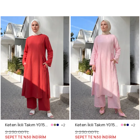
Keten İkili Takım Y0155 - KIRMIZI
Keten İkili Takım Y0155 - AÇIK PEMBE
+2
+2
2.230,00TL
2.230,00TL
SEPETTE %50 İNDİRİM
SEPETTE %50 İNDİRİM