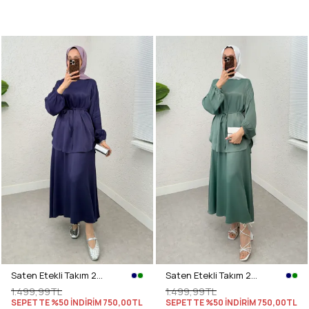
Saten Etekli Takım 2283 - LACİVERT
Saten Etekli Takım 2283 - MİNT YEŞİLİ
1.499,99TL
1.499,99TL
SEPETTE %50 İNDİRİM
750,00TL
SEPETTE %50 İNDİRİM
750,00TL