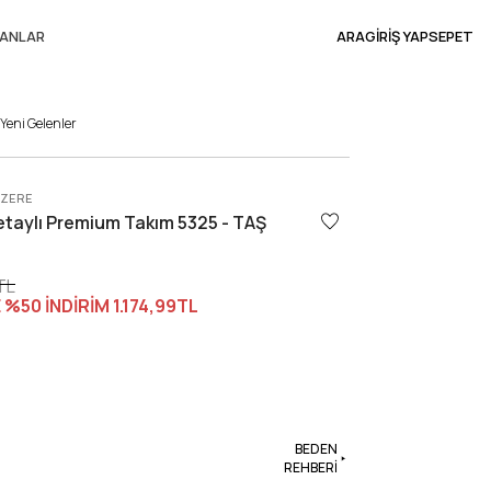
ANLAR
ARA
GİRİŞ YAP
SEPET
Yeni Gelenler
ÜZERE
etaylı Premium Takım 5325 - TAŞ
TL
 %50 İNDİRİM
1.174,99TL
BEDEN
REHBERİ