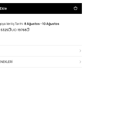
Ekle
ya Veriliş Tarihi :
8 Ağustos - 10 Ağustos
:
5325
UID :
19768
NEKLERI