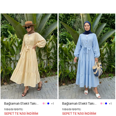
Bağlamalı Etekli Takım Y0149 - TEREYAĞ SARISI
Bağlamalı Etekli Takım Y0149 - BEBE MAVİSİ
+1
+1
1.849,99TL
1.849,99TL
SEPETTE %50 İNDİRİM
SEPETTE %50 İNDİRİM