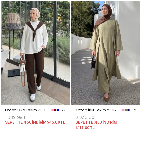
Drape Duo Takım 263006 - KOYU KAHVE
Keten İkili Takım Y0155 - AÇIK HAKİ
+2
+2
1.089,99TL
2.230,00TL
SEPETTE %50 İNDİRİM
545,00TL
SEPETTE %50 İNDİRİM
1.115,00TL