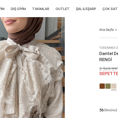
YIM
DIŞ GIYIM
TAKIMLAR
OUTLET
ŞAL & EŞARP
ÇOK SAT
Ana Sayfa
TÜKENMEK 
Dantel D
RENGİ
2.349,99
SEPETTE
36
38
40
42