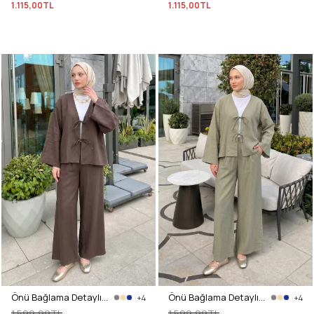
1.115,00TL
1.115,00TL
Önü Bağlama Detaylı Takım Y0143 - KAHVE
Önü Bağlama Detaylı Takım Y0143 - HAKİ
+4
+4
1.599,99TL
1.599,99TL