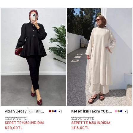
Volan Detay İkili Takım 0071 - SİYAH
Keten İkili Takım Y0155 - EKRU
+1
+2
1.239,99TL
2.230,00TL
SEPETTE %50 İNDİRİM
SEPETTE %50 İNDİRİM
620,00TL
1.115,00TL