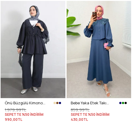
Önü Büzgülü Kimono Takım Y0102 - LACİVERT
Bebe Yaka Etek Takım 2255 - İNDİGO
1.979,99TL
859,99TL
SEPETTE %50 İNDİRİM
SEPETTE %50 İNDİRİM
990,00TL
430,00TL