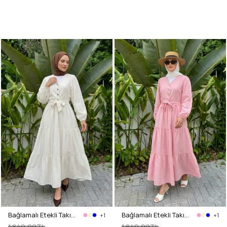
Bağlamalı Etekli Takım Y0149 - KREM
Bağlamalı Etekli Takım Y0149 - AÇIK PEMBE
+1
+1
1.849,99TL
1.849,99TL