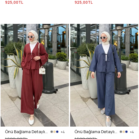
925,00TL
925,00TL
Önü Bağlama Detaylı Takım Y0143 - BORDO
Önü Bağlama Detaylı Takım Y0143 - İNDİGO
+4
+4
1.599,99TL
1.599,99TL