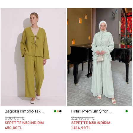
Bağcıklı Kimono Takım 26610 - YAĞ YEŞİLİ
Fırfırlı Premium Şifon Takım 266031 - AÇIK YEŞİL
900,00TL
2.249,99TL
SEPETTE %50 İNDİRİM
SEPETTE %50 İNDİRİM
450,00TL
1.124,99TL