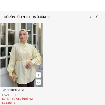
GÖRÜNTÜLENEN SON ÜRÜNLER
Fırfır Kol Detaylı Gömlek 0061 - SARI
1.349,99TL
SEPETTE %50 İNDİRİM
675,00TL