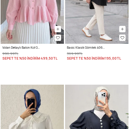
Volan Detaylı Balon Kol Gömlek Y0095 - PEMBE
Basic Klasik Gömlek 4062 - SİYAH
998,99TL
389,99TL
SEPETTE %50 İNDİRİM
499,50TL
SEPETTE %50 İNDİRİM
195,00TL