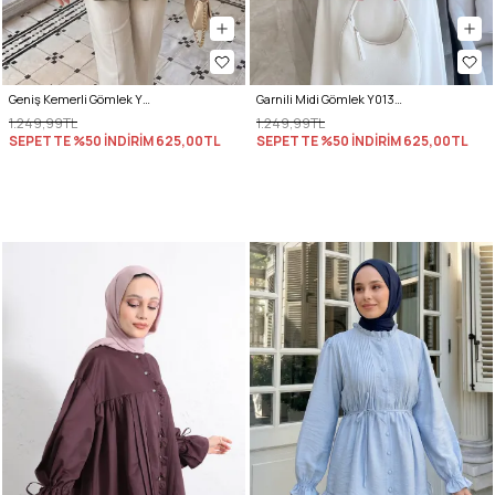
Geniş Kemerli Gömlek Y0134 - AÇIK HAKİ
Garnili Midi Gömlek Y0138 - MÜRDÜM
1.249,99TL
1.249,99TL
SEPETTE %50 İNDİRİM
625,00TL
SEPETTE %50 İNDİRİM
625,00TL