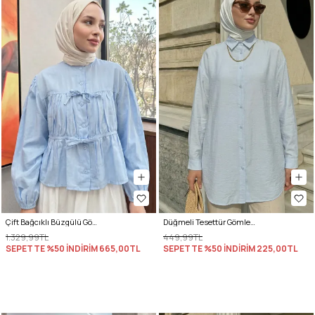
Çift Bağcıklı Büzgülü Gömlek Y0099 - BEBE MAVİSİ
Düğmeli Tesettür Gömlek 612137 - BEBE MAVİSİ
1.329,99TL
449,99TL
SEPETTE %50 İNDİRİM
665,00TL
SEPETTE %50 İNDİRİM
225,00TL