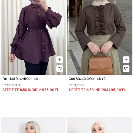
Fırfır Kol Detaylı Gömlek 0061 - MÜRDÜM
Önü Büzgülü Gömlek Y0125 - KAHVERENGİ
1.349,99TL
989,99TL
SEPETTE %50 İNDİRİM
675,00TL
SEPETTE %50 İNDİRİM
495,00TL