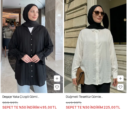
Degaje Yaka Çizgili Gömlek Y0121 - SİYAH
Düğmeli Tesettür Gömlek 612137 - EKRU
989,99TL
449,99TL
SEPETTE %50 İNDİRİM
495,00TL
SEPETTE %50 İNDİRİM
225,00TL