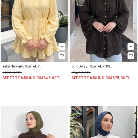
Yaka Nervürlü Gömlek Y0109 - AÇIK SARI
Birit Detaylı Gömlek Y0122 - A. KAHVE
1.289,99TL
1.349,99TL
SEPETTE %50 İNDİRİM
645,00TL
SEPETTE %50 İNDİRİM
675,00TL