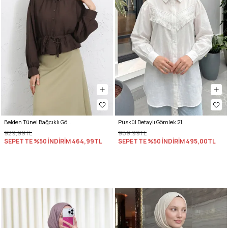
Belden Tünel Bağcıklı Gömlek Y0117 - KAHVERENGİ
Püskül Detaylı Gömlek 2109 - BEYAZ
929,99TL
989,99TL
SEPETTE %50 İNDİRİM
464,99TL
SEPETTE %50 İNDİRİM
495,00TL