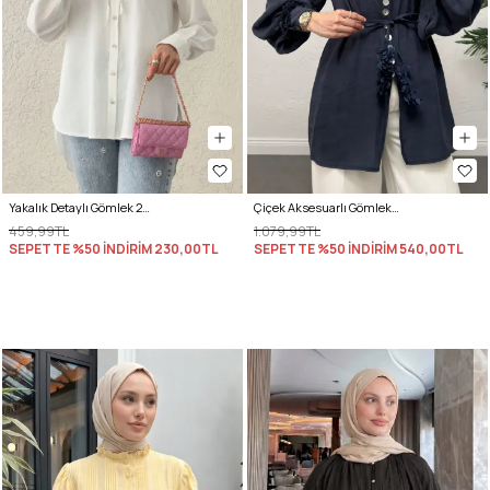
Yakalık Detaylı Gömlek 2214 - BEYAZ
Çiçek Aksesuarlı Gömlek 0064 - LACİVERT
459,99TL
1.079,99TL
SEPETTE %50 İNDİRİM
230,00TL
SEPETTE %50 İNDİRİM
540,00TL