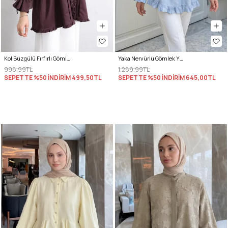
Kol Büzgülü Fırfırlı Gömlek Y0093 MÜRDÜM
Yaka Nervürlü Gömlek Y0109 - BEBE MAVİSİ
998,99TL
1.289,99TL
SEPETTE %50 İNDİRİM
499,50TL
SEPETTE %50 İNDİRİM
645,00TL