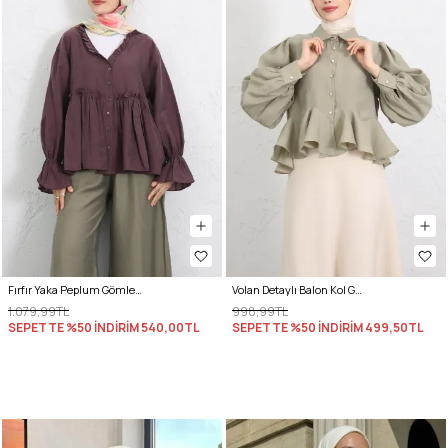
Fırfır Yaka Peplum Gömlek Y0107 - MÜRDÜM
Volan Detaylı Balon Kol Gömlek Y0095 - AÇIK HAKİ
1.079,99TL
998,99TL
SEPETTE %50 İNDİRİM
540,00TL
SEPETTE %50 İNDİRİM
499,50TL