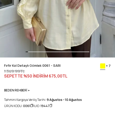
Fırfır Kol Detaylı Gömlek 0061 - SARI
+ 7
1.349,99TL
SEPETTE %50 İNDİRİM
675,00TL
BEDEN REHBERİ
Tahmini Kargoya Veriliş Tarihi :
9 Ağustos - 10 Ağustos
ÜRÜN KODU :
0061
UID :
19447