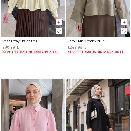
Volan Detaylı Balon Kol Gömlek Y0095 - SARI
Garnili Midi Gömlek Y0138 - AÇIK HAKİ
998,99TL
1.249,99TL
SEPETTE %50 İNDİRİM
499,50TL
SEPETTE %50 İNDİRİM
625,00TL