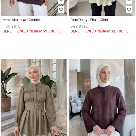
Metal Aksesuarlı Gömlek Y0142 - MÜRDÜM
Fisto Detaylı Pliseli Gömlek 2205 - KREM
1.189,99TL
649,99TL
SEPETTE %50 İNDİRİM
595,00TL
SEPETTE %50 İNDİRİM
325,00TL