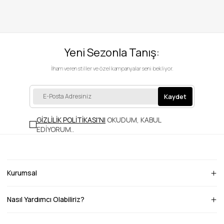
Yeni Sezonla Tanış:
İlham veren stiller ve özel kampanyalar seni bekliyor.
Kaydet
GİZLİLİK POLİTİKASI'NI
OKUDUM, KABUL
EDİYORUM.
.
Kurumsal
Nasıl Yardımcı Olabiliriz?