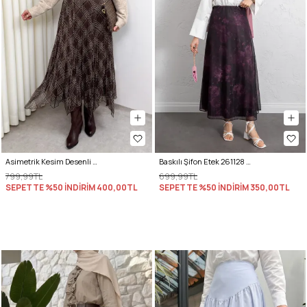
Asimetrik Kesim Desenli Şifon Etek 4151 - KAHVERENGİ
Baskılı Şifon Etek 261128 - MOR
799,99TL
699,99TL
SEPETTE %50 İNDİRİM
400,00TL
SEPETTE %50 İNDİRİM
350,00TL