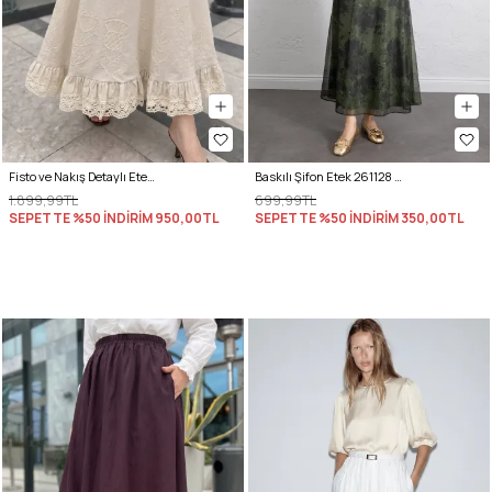
Fisto ve Nakış Detaylı Etek 2329 - BEJ
Baskılı Şifon Etek 261128 - HAKİ
1.899,99TL
699,99TL
SEPETTE %50 İNDİRİM
950,00TL
SEPETTE %50 İNDİRİM
350,00TL