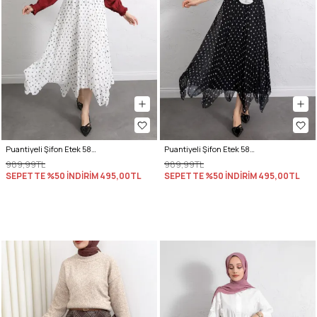
Puantiyeli Şifon Etek 580056 - BEYAZ
Puantiyeli Şifon Etek 580056 - SİYAH
989,99TL
989,99TL
SEPETTE %50 İNDİRİM
495,00TL
SEPETTE %50 İNDİRİM
495,00TL