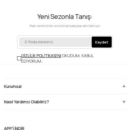
Yeni Sezonla Tanış:
İlham veren stiller ve özel kampanyalar seni bekliyor.
Kaydet
GİZLİLİK POLİTİKASI'NI
OKUDUM, KABUL
EDİYORUM.
.
Kurumsal
Nasıl Yardımcı Olabiliriz?
APP'İ İNDİR