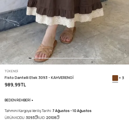
TÜKENDI
Fisto Dantelli Etek 3093 - KAHVERENGİ
+ 3
989,99TL
BEDEN REHBERİ
Tahmini Kargoya Veriliş Tarihi :
7 Ağustos - 10 Ağustos
ÜRÜN KODU :
3093
UID :
20108