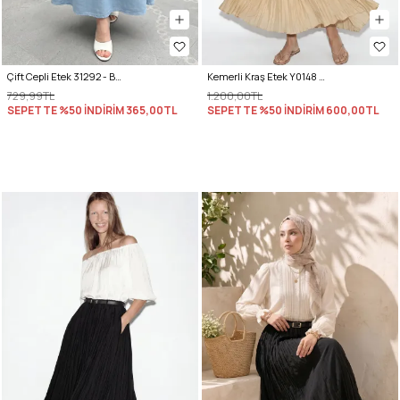
Çift Cepli Etek 31292 - BEBE MAVİSİ
Kemerli Kraş Etek Y0148 - TEREYAĞ SARISI
729,99TL
1.200,00TL
SEPETTE %50 İNDİRİM
365,00TL
SEPETTE %50 İNDİRİM
600,00TL