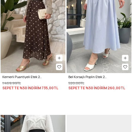
Kemerli Puantiyeli Etek 26112 - KAHVERENGİ
Bel Korsajlı Poplin Etek 26061 - BEBE MAVİSİ
1.469,99TL
520,00TL
SEPETTE %50 İNDİRİM
735,00TL
SEPETTE %50 İNDİRİM
260,00TL