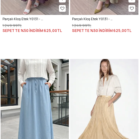
Parçalı Kloş Etek Y0131 - VİŞNE ÇÜRÜĞÜ
Parçalı Kloş Etek Y0131 - AÇIK HAKİ
1.249,99TL
1.249,99TL
SEPETTE %50 İNDİRİM
625,00TL
SEPETTE %50 İNDİRİM
625,00TL