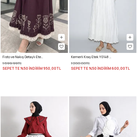
Fisto ve Nakış Detaylı Etek 2329 - VİŞNE ÇÜRÜĞÜ
Kemerli Kraş Etek Y0148 - BEYAZ
1.899,99TL
1.200,00TL
SEPETTE %50 İNDİRİM
950,00TL
SEPETTE %50 İNDİRİM
600,00TL