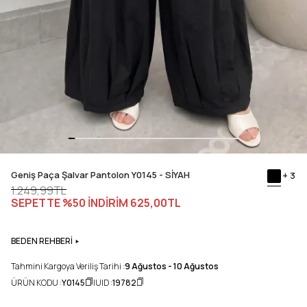
Geniş Paça Şalvar Pantolon Y0145 - SİYAH
+ 3
1.249,99TL
SEPETTE %50 İNDİRİM
625,00TL
BEDEN REHBERİ
Tahmini Kargoya Veriliş Tarihi :
9 Ağustos - 10 Ağustos
ÜRÜN KODU :
Y0145
UID :
19782