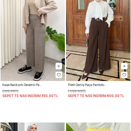
Kaşe Balıksırtı Desenli Pantolon 0055 - KAHVERENGİ
Pileli Geniş Paça Pantolon 72692 - KAHVERENGİ
699,99TL
1.599,99TL
SEPETTE %50 İNDİRİM
350,00TL
SEPETTE %50 İNDİRİM
800,00TL