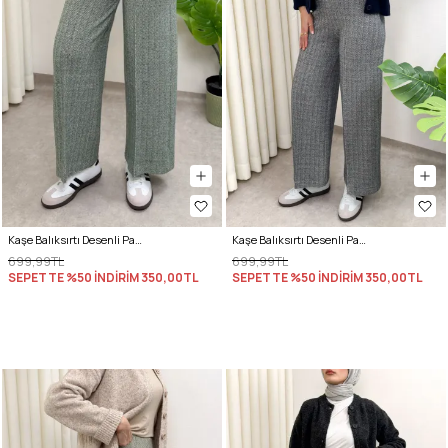
Kaşe Balıksırtı Desenli Pantolon 0055 - YEŞİL
Kaşe Balıksırtı Desenli Pantolon 0055 - LACİVERT
699,99TL
699,99TL
SEPETTE %50 İNDİRİM
350,00TL
SEPETTE %50 İNDİRİM
350,00TL