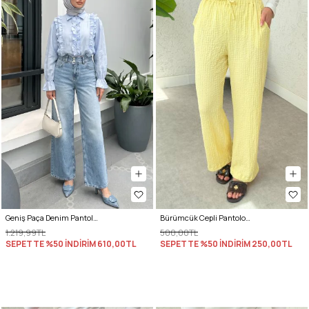
Geniş Paça Denim Pantolon 72318 - MAVİ
Bürümcük Cepli Pantolon 2392 - SARI
1.219,99TL
500,00TL
SEPETTE %50 İNDİRİM
610,00TL
SEPETTE %50 İNDİRİM
250,00TL