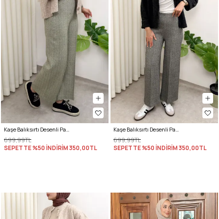
Kaşe Balıksırtı Desenli Pantolon 0055 - AÇIK HAKİ
Kaşe Balıksırtı Desenli Pantolon 0055 - GRİ
699,99TL
699,99TL
SEPETTE %50 İNDİRİM
350,00TL
SEPETTE %50 İNDİRİM
350,00TL