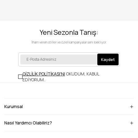
Yeni Sezonla Tanış:
İlham veren stiller ve özel kampanyalar seni bekliyor.
Kaydet
GİZLİLİK POLİTİKASI'NI
OKUDUM, KABUL
EDİYORUM.
.
Kurumsal
Nasıl Yardımcı Olabiliriz?