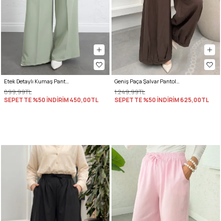
Etek Detaylı Kumaş Pantolon 264005 - AÇIK YEŞİL
Geniş Paça Şalvar Pantolon Y0145 - KAHVERENGİ
899,99TL
1.249,99TL
SEPETTE %50 İNDİRİM
450,00TL
SEPETTE %50 İNDİRİM
625,00TL