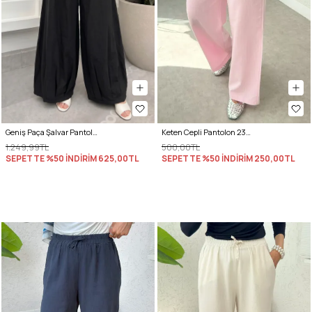
Geniş Paça Şalvar Pantolon Y0145 - SİYAH
Keten Cepli Pantolon 2394 - PEMBE
1.249,99TL
500,00TL
SEPETTE %50 İNDİRİM
625,00TL
SEPETTE %50 İNDİRİM
250,00TL