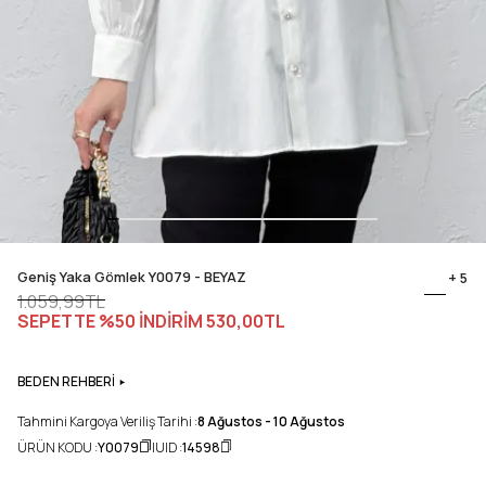
Geniş Yaka Gömlek Y0079 - BEYAZ
+ 5
1.059,99TL
SEPETTE %50 İNDİRİM
530,00TL
BEDEN REHBERİ
Tahmini Kargoya Veriliş Tarihi :
8 Ağustos - 10 Ağustos
ÜRÜN KODU :
Y0079
UID :
14598