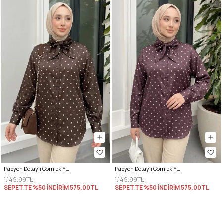
Papyon Detaylı Gömlek Y0120 - KAHVE
Papyon Detaylı Gömlek Y0120 - MÜRDÜM
1.149,99TL
1.149,99TL
SEPETTE %50 İNDİRİM
575,00TL
SEPETTE %50 İNDİRİM
575,00TL