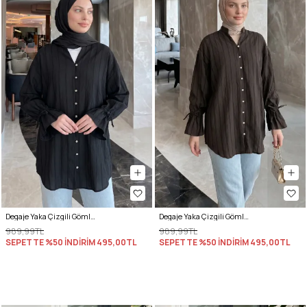
Degaje Yaka Çizgili Gömlek Y0121 - SİYAH
Degaje Yaka Çizgili Gömlek Y0121 - ACI KAHVE
989,99TL
989,99TL
SEPETTE %50 İNDİRİM
495,00TL
SEPETTE %50 İNDİRİM
495,00TL