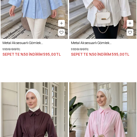
Metal Aksesuarlı Gömlek Y0142 - BEBE MAVİSİ
Metal Aksesuarlı Gömlek Y0142 - EKRU
1.189,99TL
1.189,99TL
SEPETTE %50 İNDİRİM
595,00TL
SEPETTE %50 İNDİRİM
595,00TL