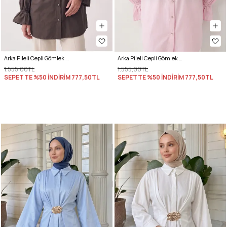
Arka Pileli Cepli Gömlek Y0147 - ACI KAHVE
Arka Pileli Cepli Gömlek Y0147 - AÇIK PEMBE
1.555,00TL
1.555,00TL
SEPETTE %50 İNDİRİM
777,50TL
SEPETTE %50 İNDİRİM
777,50TL