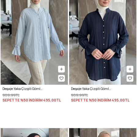
Degaje Yaka Çizgili Gömlek Y0121 - BEBE MAVİSİ
Degaje Yaka Çizgili Gömlek Y0121 - LACİVERT
989,99TL
989,99TL
SEPETTE %50 İNDİRİM
495,00TL
SEPETTE %50 İNDİRİM
495,00TL