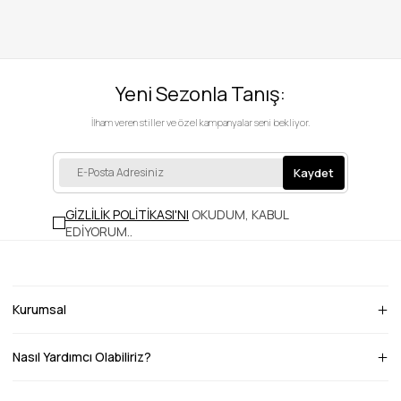
Yeni Sezonla Tanış:
İlham veren stiller ve özel kampanyalar seni bekliyor.
Kaydet
GİZLİLİK POLİTİKASI'NI
OKUDUM, KABUL
EDİYORUM.
.
Kurumsal
Nasıl Yardımcı Olabiliriz?