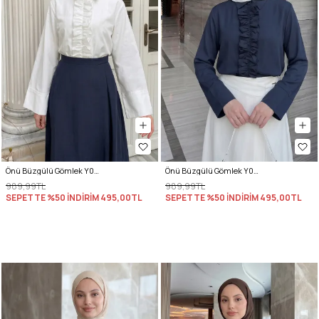
Önü Büzgülü Gömlek Y0125 - KREM
Önü Büzgülü Gömlek Y0125 - LACİVERT
989,99TL
989,99TL
SEPETTE %50 İNDİRİM
495,00TL
SEPETTE %50 İNDİRİM
495,00TL