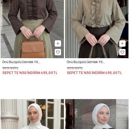
Önü Büzgülü Gömlek Y0125 - KAHVERENGİ
Önü Büzgülü Gömlek Y0125 - HAKİ
989,99TL
989,99TL
SEPETTE %50 İNDİRİM
495,00TL
SEPETTE %50 İNDİRİM
495,00TL