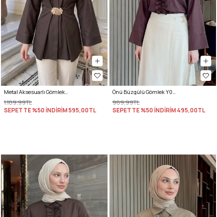
Metal Aksesuarlı Gömlek Y0142 - A. KAHVE
Önü Büzgülü Gömlek Y0125 - MÜRDÜM
1.189,99TL
989,99TL
SEPETTE %50 İNDİRİM
595,00TL
SEPETTE %50 İNDİRİM
495,00TL