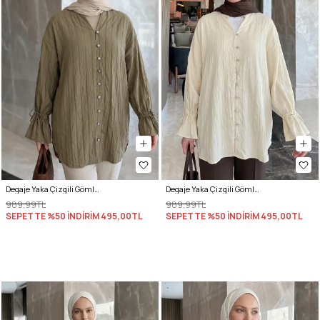
Degaje Yaka Çizgili Gömlek Y0121 - MAT HAKİ
Degaje Yaka Çizgili Gömlek Y0121 - TEREYAĞ SARISI
989,99TL
989,99TL
SEPETTE %50 İNDİRİM
495,00TL
SEPETTE %50 İNDİRİM
495,00TL