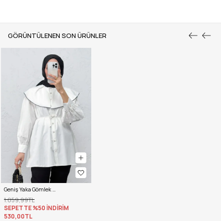
GÖRÜNTÜLENEN SON ÜRÜNLER
Geniş Yaka Gömlek Y0079 - BEYAZ
1.059,99TL
SEPETTE %50 İNDİRİM
530,00TL