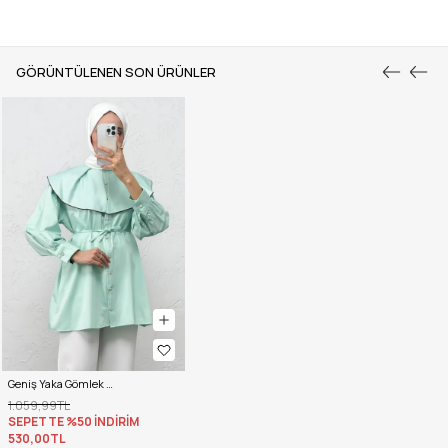
GÖRÜNTÜLENEN SON ÜRÜNLER
Geniş Yaka Gömlek Y0079 - MİNT YEŞİLİ
1.059,99TL
SEPETTE %50 İNDİRİM
530,00TL