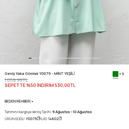
Geniş Yaka Gömlek Y0079 - MİNT YEŞİLİ
+ 5
1.059,99TL
SEPETTE %50 İNDİRİM
530,00TL
BEDEN REHBERİ
Tahmini Kargoya Veriliş Tarihi :
9 Ağustos - 10 Ağustos
ÜRÜN KODU :
Y0079
UID :
14602