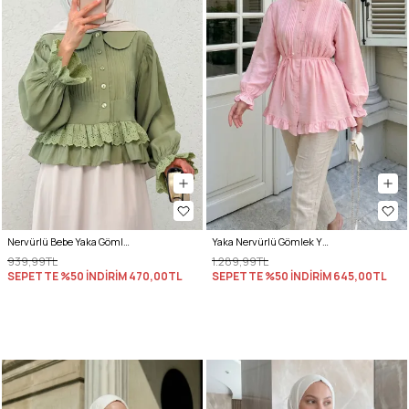
Nervürlü Bebe Yaka Gömlek 2279 - AÇIK HAKİ
Yaka Nervürlü Gömlek Y0109 - PEMBE
939,99TL
1.289,99TL
SEPETTE %50 İNDİRİM
470,00TL
SEPETTE %50 İNDİRİM
645,00TL