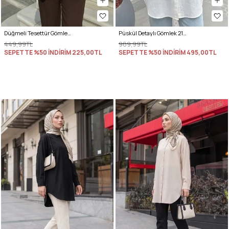
Düğmeli Tesettür Gömlek 612137 - SARI
Püskül Detaylı Gömlek 2109 - BEYAZ
449,99TL
989,99TL
SEPETTE %50 İNDİRİM
225,00TL
SEPETTE %50 İNDİRİM
495,00TL