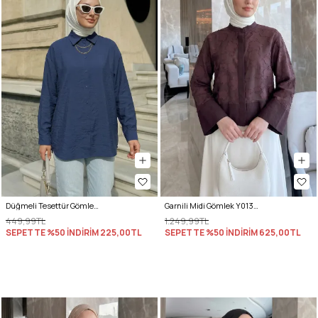
Düğmeli Tesettür Gömlek 612137 - LACİVERT
Garnili Midi Gömlek Y0138 - MÜRDÜM
449,99TL
1.249,99TL
SEPETTE %50 İNDİRİM
225,00TL
SEPETTE %50 İNDİRİM
625,00TL