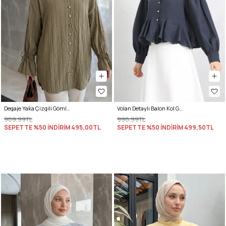
Degaje Yaka Çizgili Gömlek Y0121 - MAT HAKİ
Volan Detaylı Balon Kol Gömlek Y0095 - LACİVERT
989,99TL
998,99TL
SEPETTE %50 İNDİRİM
495,00TL
SEPETTE %50 İNDİRİM
499,50TL