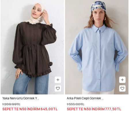
Yaka Nervürlü Gömlek Y0109 - KAHVERENGİ
Arka Pileli Cepli Gömlek Y0147 - BEBE MAVİSİ
1.289,99TL
1.555,00TL
SEPETTE %50 İNDİRİM
645,00TL
SEPETTE %50 İNDİRİM
777,50TL