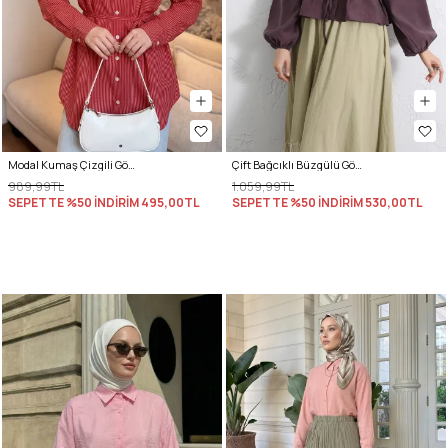
Modal Kumaş Çizgili Gömlek Y0139 - NAR ÇİÇEĞİ
Çift Bağcıklı Büzgülü Gömlek Y0099 - MÜRDÜM
989,99TL
1.059,99TL
SEPETTE %50 İNDİRİM
495,00TL
SEPETTE %50 İNDİRİM
530,00TL