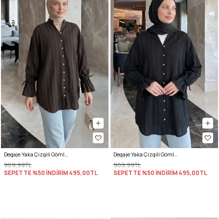
Degaje Yaka Çizgili Gömlek Y0121 - ACI KAHVE
Degaje Yaka Çizgili Gömlek Y0121 - SİYAH
989,99TL
989,99TL
SEPETTE %50 İNDİRİM
495,00TL
SEPETTE %50 İNDİRİM
495,00TL