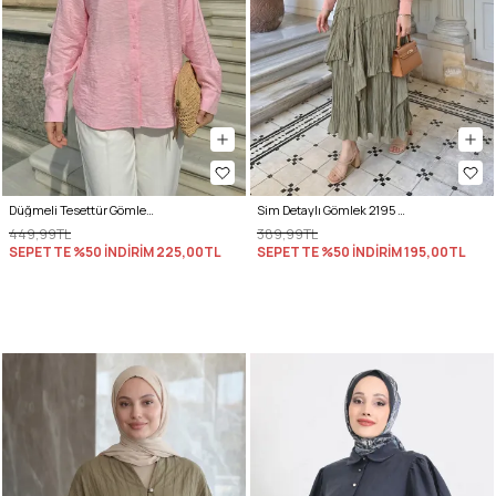
Düğmeli Tesettür Gömlek 612137 - PEMBE
Sim Detaylı Gömlek 2195 - SOMON
449,99TL
389,99TL
SEPETTE %50 İNDİRİM
225,00TL
SEPETTE %50 İNDİRİM
195,00TL