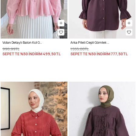
Volan Detaylı Balon Kol Gömlek Y0095 - PEMBE
Arka Pileli Cepli Gömlek Y0147 - MÜRDÜM
998,99TL
1.555,00TL
SEPETTE %50 İNDİRİM
499,50TL
SEPETTE %50 İNDİRİM
777,50TL