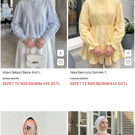
Volan Detaylı Balon Kol Gömlek Y0095 - BEBE MAVİSİ
Yaka Nervürlü Gömlek Y0109 - AÇIK SARI
998,99TL
1.289,99TL
SEPETTE %50 İNDİRİM
499,50TL
SEPETTE %50 İNDİRİM
645,00TL