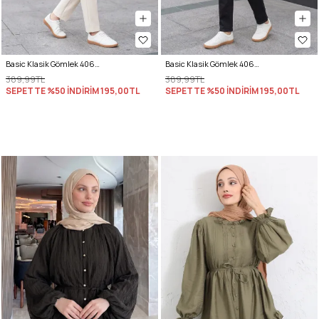
Basic Klasik Gömlek 4062 - SİYAH
Basic Klasik Gömlek 4062 - BEJ
389,99TL
389,99TL
SEPETTE %50 İNDİRİM
195,00TL
SEPETTE %50 İNDİRİM
195,00TL