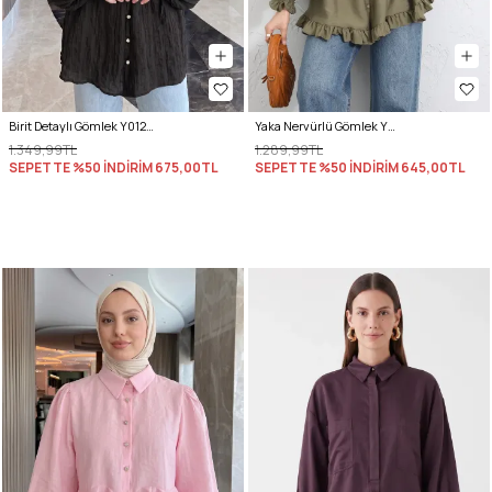
Birit Detaylı Gömlek Y0122 - A. KAHVE
Yaka Nervürlü Gömlek Y0109 - HAKİ
1.349,99TL
1.289,99TL
SEPETTE %50 İNDİRİM
675,00TL
SEPETTE %50 İNDİRİM
645,00TL