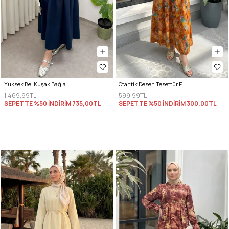
Yüksek Bel Kuşak Bağlamalı Uzun Elbise 0048 - LACİVERT
Otantik Desen Tesettür Elbise 2328 - KİREMİT
1.469,99TL
599,99TL
SEPETTE %50 İNDİRİM
735,00TL
SEPETTE %50 İNDİRİM
300,00TL