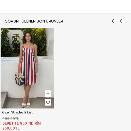
GÖRÜNTÜLENEN SON ÜRÜNLER
Gipeli Straplez Elbise 5062 - KIRMIZI / LACİVERT
499,99TL
SEPETTE %50 İNDİRİM
250,00TL