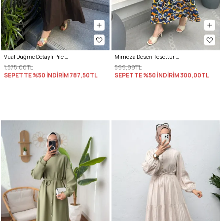
Vual Düğme Detaylı Pile Elbise 5007 - ACI KAHVE
Mimoza Desen Tesettür Elbise 2328 - LACİVERT
1.575,00TL
599,99TL
SEPETTE %50 İNDİRİM
787,50TL
SEPETTE %50 İNDİRİM
300,00TL