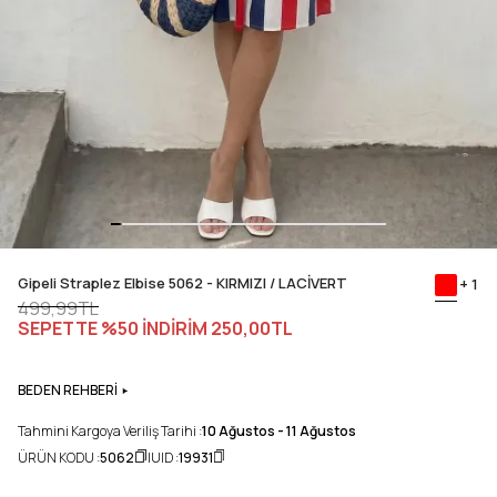
Gipeli Straplez Elbise 5062 - KIRMIZI / LACİVERT
+ 1
499,99TL
SEPETTE %50 İNDİRİM
250,00TL
BEDEN REHBERİ
Tahmini Kargoya Veriliş Tarihi :
10 Ağustos - 11 Ağustos
ÜRÜN KODU :
5062
UID :
19931