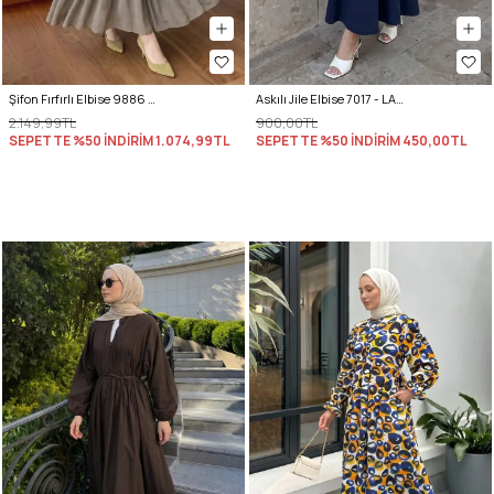
Şifon Fırfırlı Elbise 9886 - HAKİ
Askılı Jile Elbise 7017 - LACİVERT
2.149,99TL
900,00TL
SEPETTE %50 İNDİRİM
1.074,99TL
SEPETTE %50 İNDİRİM
450,00TL