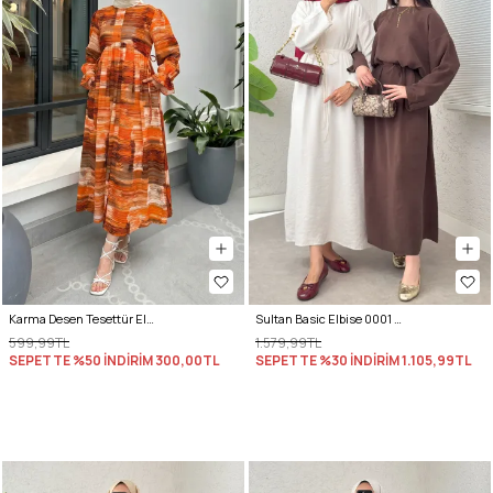
Karma Desen Tesettür Elbise 2328 - TURUNCU
Sultan Basic Elbise 0001 - KAHVRENGİ
599,99TL
1.579,99TL
SEPETTE %50 İNDİRİM
300,00TL
SEPETTE %30 İNDİRİM
1.105,99TL