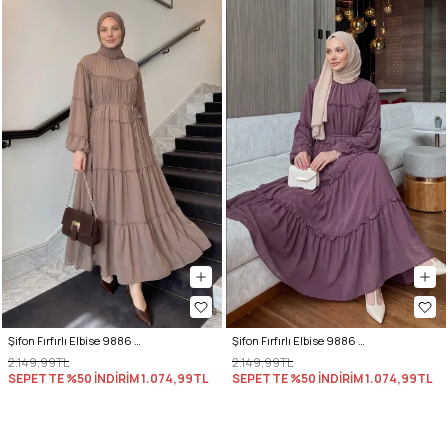
Şifon Fırfırlı Elbise 9886 - VİZON
Şifon Fırfırlı Elbise 9886 - MÜRDÜM
2.149,99TL
2.149,99TL
SEPETTE %50 İNDİRİM
1.074,99TL
SEPETTE %50 İNDİRİM
1.074,99TL