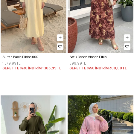
Sultan Basic Elbise 0001 - TEREYAĞ SARISI
Batik Desen Viscon Elbise 2310 - MERCAN
1.579,99TL
599,99TL
SEPETTE %30 İNDİRİM
1.105,99TL
SEPETTE %50 İNDİRİM
300,00TL