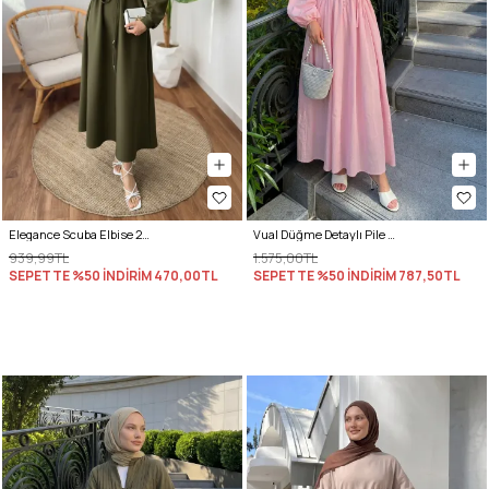
Elegance Scuba Elbise 2211 - HAKİ
Vual Düğme Detaylı Pile Elbise 5007 - PEMBE
939,99TL
1.575,00TL
SEPETTE %50 İNDİRİM
470,00TL
SEPETTE %50 İNDİRİM
787,50TL