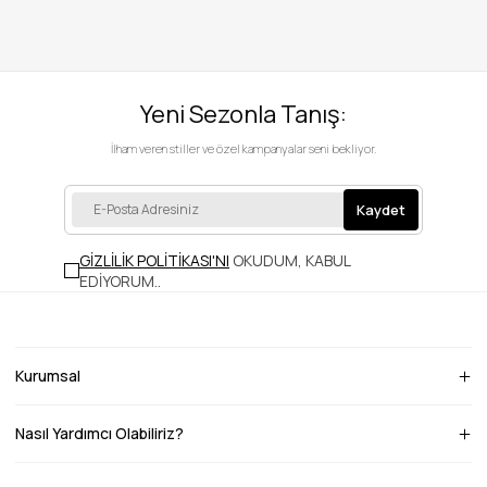
Yeni Sezonla Tanış:
İlham veren stiller ve özel kampanyalar seni bekliyor.
Kaydet
GİZLİLİK POLİTİKASI'NI
OKUDUM, KABUL
EDİYORUM.
.
Kurumsal
Nasıl Yardımcı Olabiliriz?