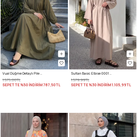
Vual Düğme Detaylı Pile Elbise 5007 - KOYU HAKİ
Sultan Basic Elbise 0001 - TAŞ RENGİ
1.575,00TL
1.579,99TL
SEPETTE %50 İNDİRİM
787,50TL
SEPETTE %30 İNDİRİM
1.105,99TL