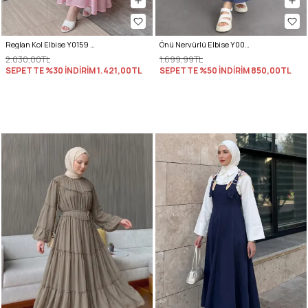
Reglan Kol Elbise Y0159 - PEMBE
Önü Nervürlü Elbise Y0094 - İNDİGO
2.030,00TL
1.699,99TL
SEPETTE %30 İNDİRİM
1.421,00TL
SEPETTE %50 İNDİRİM
850,00TL