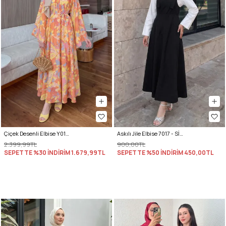
Çiçek Desenli Elbise Y0165 - TURUNCU
Askılı Jile Elbise 7017 - SİYAH
2.399,99TL
900,00TL
SEPETTE %30 İNDİRİM
1.679,99TL
SEPETTE %50 İNDİRİM
450,00TL