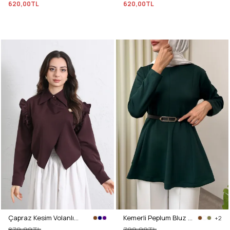
620,00TL
620,00TL
Çapraz Kesim Volanlı Bluz Y0070 - MÜRDÜM
Kemerli Peplum Bluz 0040 - ZÜMRÜT YEŞİLİ
+2
879,99TL
799,99TL