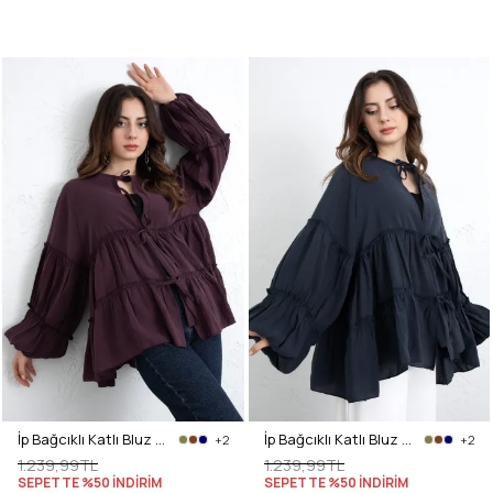
İp Bağcıklı Katlı Bluz 0073 - MÜRDÜM
İp Bağcıklı Katlı Bluz 0073 - LACİVERT
+2
+2
1.239,99TL
1.239,99TL
SEPETTE %50 İNDİRİM
SEPETTE %50 İNDİRİM