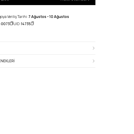
ya Veriliş Tarihi :
7 Ağustos - 10 Ağustos
:
0073
UID :
14735
NEKLERI