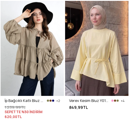
İp Bağcıklı Katlı Bluz 0073 - HAKİ
Verev Kesim Bluz Y0160 - SARI
+2
+4
1.239,99TL
849,99TL
SEPETTE %50 İNDİRİM
620,00TL