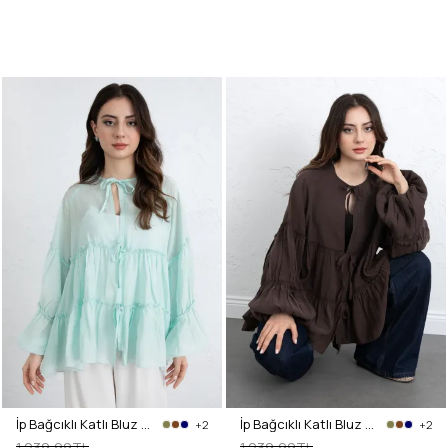
İp Bağcıklı Katlı Bluz 0073 - MİNT YEŞİLİ
İp Bağcıklı Katlı Bluz 0073 - KAHVERENGİ
+2
+2
1.239,99TL
1.239,99TL