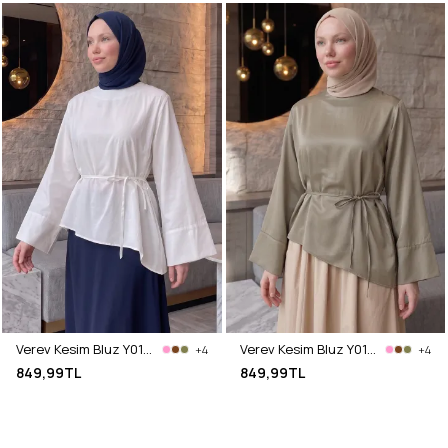
Verev Kesim Bluz Y0160 - BEYAZ
Verev Kesim Bluz Y0160 - HAKİ
+4
+4
849,99TL
849,99TL