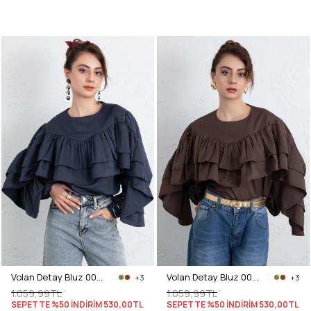
Volan Detay Bluz 0087 - LACİVERT
Volan Detay Bluz 0087 - KAHVERENGİ
+3
+3
1.059,99TL
1.059,99TL
SEPETTE %50 İNDİRİM
530,00TL
SEPETTE %50 İNDİRİM
530,00TL