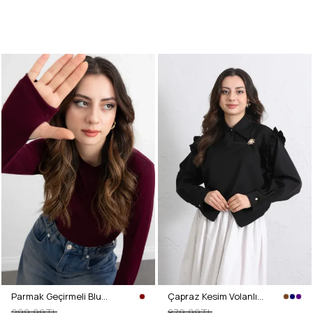
Parmak Geçirmeli Bluz Y2044 - BORDO
Çapraz Kesim Volanlı Bluz Y0070 - SİYAH
299,99TL
879,99TL