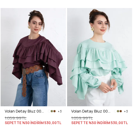
Volan Detay Bluz 0087 - MÜRDÜM
Volan Detay Bluz 0087 - MİNT YEŞİLİ
+3
+3
1.059,99TL
1.059,99TL
SEPETTE %50 İNDİRİM
530,00TL
SEPETTE %50 İNDİRİM
530,00TL