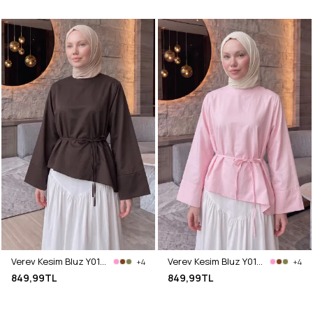
Verev Kesim Bluz Y0160 - ACI KAHVE
Verev Kesim Bluz Y0160 - AÇIK PEMBE
+4
+4
849,99TL
849,99TL