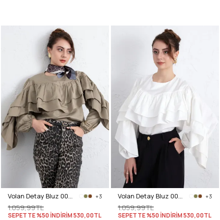
Volan Detay Bluz 0087 - HAKİ
Volan Detay Bluz 0087 - BEYAZ
+3
+3
1.059,99TL
1.059,99TL
SEPETTE %50 İNDİRİM
530,00TL
SEPETTE %50 İNDİRİM
530,00TL