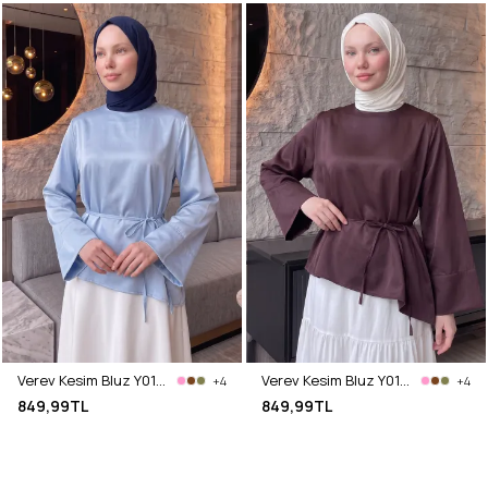
Verev Kesim Bluz Y0160 - BEBE MAVİSİ
Verev Kesim Bluz Y0160 - MÜRDÜM
+4
+4
849,99TL
849,99TL