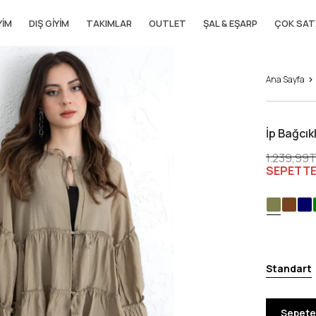
YIM
DIŞ GIYIM
TAKIMLAR
OUTLET
ŞAL & EŞARP
ÇOK SAT
Ana Sayfa
İp Bağcıkl
1.239,99
SEPETTE
Standart
Sepete