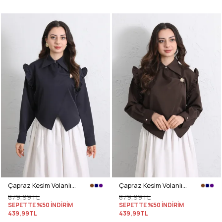
Çapraz Kesim Volanlı Bluz Y0070 - LACİVERT
Çapraz Kesim Volanlı Bluz Y0070 - KAHVERENGİ
879,99TL
879,99TL
SEPETTE %50 İNDİRİM
SEPETTE %50 İNDİRİM
439,99TL
439,99TL