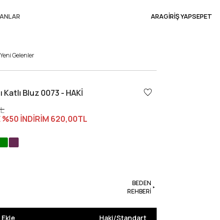
ANLAR
ARA
GİRİŞ YAP
SEPET
Yeni Gelenler
ı Katlı Bluz 0073 - HAKİ
TL
 %50 İNDİRİM
620,00TL
BEDEN
REHBERİ
 Ekle
Haki
/
Standart