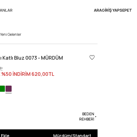
ANLAR
ARA
GİRİŞ YAP
SEPET
Yeni Gelenler
lı Katlı Bluz 0073 - MÜRDÜM
TL
 %50 İNDİRİM
620,00TL
BEDEN
REHBERİ
 Ekle
Mürdüm
/
Standart