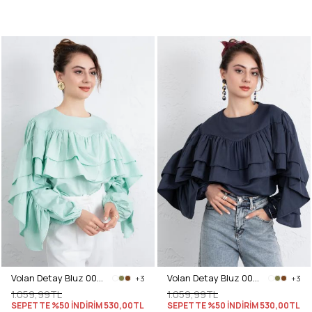
Volan Detay Bluz 0087 - MİNT YEŞİLİ
Volan Detay Bluz 0087 - LACİVERT
+3
+3
1.059,99TL
1.059,99TL
SEPETTE %50 İNDİRİM
530,00TL
SEPETTE %50 İNDİRİM
530,00TL