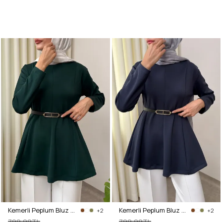
Kemerli Peplum Bluz 0040 - ZÜMRÜT YEŞİLİ
Kemerli Peplum Bluz 0040 - LACİVERT
+2
+2
799,99TL
799,99TL