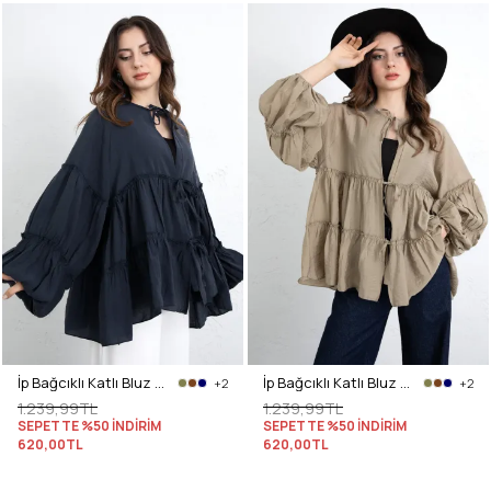
İp Bağcıklı Katlı Bluz 0073 - LACİVERT
İp Bağcıklı Katlı Bluz 0073 - HAKİ
+2
+2
1.239,99TL
1.239,99TL
SEPETTE %50 İNDİRİM
SEPETTE %50 İNDİRİM
620,00TL
620,00TL