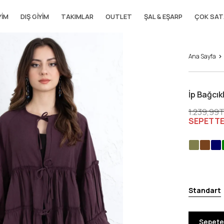
YIM
DIŞ GIYIM
TAKIMLAR
OUTLET
ŞAL & EŞARP
ÇOK SAT
Ana Sayfa
İp Bağcık
1.239,99
SEPETTE
Standart
Sepete