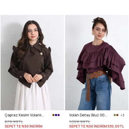
Çapraz Kesim Volanlı Bluz Y0070 - KAHVERENGİ
Volan Detay Bluz 0087 - MÜRDÜM
+3
879,99TL
1.059,99TL
SEPETTE %50 İNDİRİM
SEPETTE %50 İNDİRİM
530,00TL