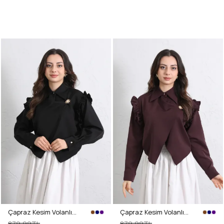
Çapraz Kesim Volanlı Bluz Y0070 - SİYAH
Çapraz Kesim Volanlı Bluz Y0070 - MÜRDÜM
879,99TL
879,99TL