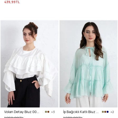
439,99TL
Volan Detay Bluz 0087 - BEYAZ
İp Bağcıklı Katlı Bluz 0073 - MİNT YEŞİLİ
+3
+2
1.059,99TL
1.239,99TL