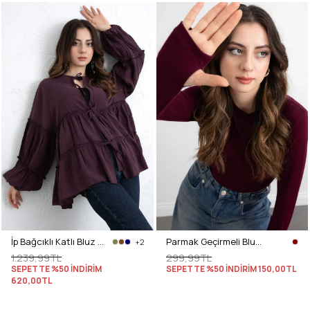
İp Bağcıklı Katlı Bluz 0073 - MÜRDÜM
Parmak Geçirmeli Bluz Y2044 - BORDO
+2
1.239,99TL
299,99TL
SEPETTE %50 İNDİRİM
SEPETTE %50 İNDİRİM
150,00TL
620,00TL