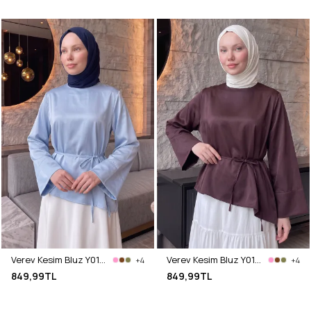
Verev Kesim Bluz Y0160 - BEBE MAVİSİ
Verev Kesim Bluz Y0160 - MÜRDÜM
+4
+4
849,99TL
849,99TL