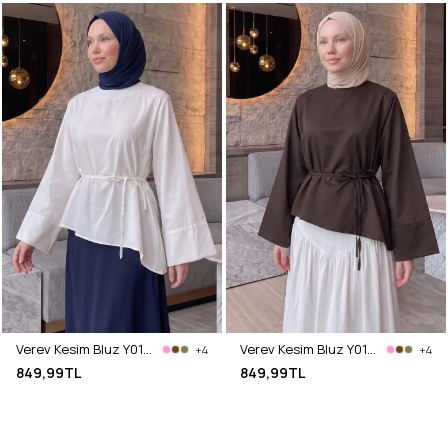
Verev Kesim Bluz Y0160 - BEYAZ
Verev Kesim Bluz Y0160 - ACI KAHVE
+4
+4
849,99TL
849,99TL