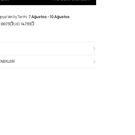
ya Veriliş Tarihi :
7 Ağustos - 10 Ağustos
:
0073
UID :
14733
NEKLERI