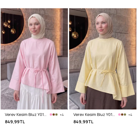
Verev Kesim Bluz Y0160 - AÇIK PEMBE
Verev Kesim Bluz Y0160 - SARI
+4
+4
849,99TL
849,99TL