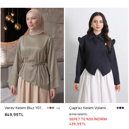
Verev Kesim Bluz Y0160 - HAKİ
Çapraz Kesim Volanlı Bluz Y0070 - LACİVERT
+4
849,99TL
879,99TL
SEPETTE %50 İNDİRİM
439,99TL