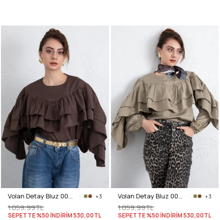
Volan Detay Bluz 0087 - KAHVERENGİ
Volan Detay Bluz 0087 - HAKİ
+3
+3
1.059,99TL
1.059,99TL
SEPETTE %50 İNDİRİM
530,00TL
SEPETTE %50 İNDİRİM
530,00TL