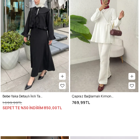
Bebe Yaka Detaylı İkili Takım Y0141 - SİYAH
Çapraz Bağlamalı Kimono Takım 43457 - KREM
769,99TL
1.699,99TL
SEPETTE %50 İNDİRİM
850,00TL