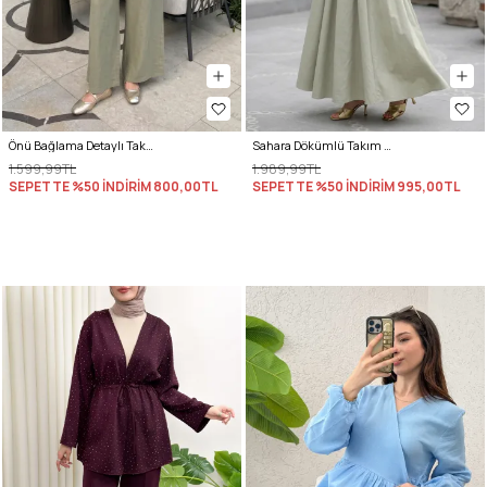
Önü Bağlama Detaylı Takım Y0143 - HAKİ
Sahara Dökümlü Takım 3008 - SU YEŞİLİ
1.599,99TL
1.989,99TL
SEPETTE %50 İNDİRİM
800,00TL
SEPETTE %50 İNDİRİM
995,00TL