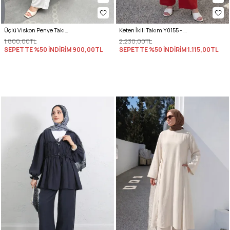
Üçlü Viskon Penye Takım 13205 - KREM
Keten İkili Takım Y0155 - KIRMIZI
1.800,00TL
2.230,00TL
SEPETTE %50 İNDİRİM
900,00TL
SEPETTE %50 İNDİRİM
1.115,00TL