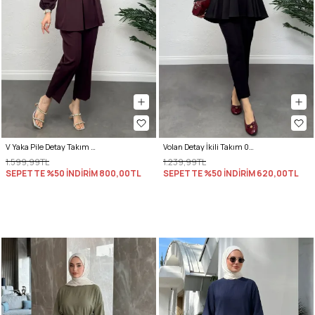
V Yaka Pile Detay Takım 0077 - BORDO
Volan Detay İkili Takım 0071 - SİYAH
1.599,99TL
1.239,99TL
SEPETTE %50 İNDİRİM
800,00TL
SEPETTE %50 İNDİRİM
620,00TL