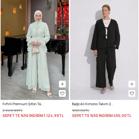
Fırfırlı Premium Şifon Takım 266031 - AÇIK YEŞİL
Bağcıklı Kimono Takım 26610 - SİYAH
2.249,99TL
900,00TL
SEPETTE %50 İNDİRİM
1.124,99TL
SEPETTE %50 İNDİRİM
450,00TL