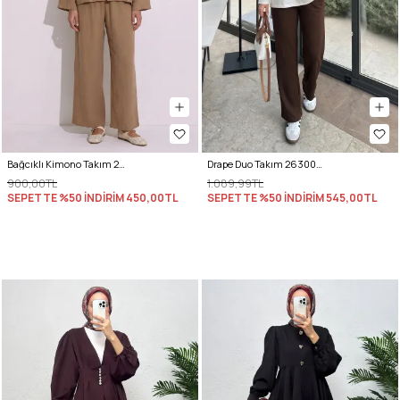
Bağcıklı Kimono Takım 26610 - BİSKÜVİ
Drape Duo Takım 263006 - KOYU KAHVE
900,00TL
1.089,99TL
SEPETTE %50 İNDİRİM
450,00TL
SEPETTE %50 İNDİRİM
545,00TL