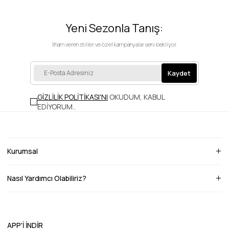
Yeni Sezonla Tanış:
İlham veren stiller ve özel kampanyalar seni bekliyor.
Kaydet
GİZLİLİK POLİTİKASI'NI
OKUDUM, KABUL
EDİYORUM.
.
Kurumsal
Nasıl Yardımcı Olabiliriz?
APP'İ İNDİR