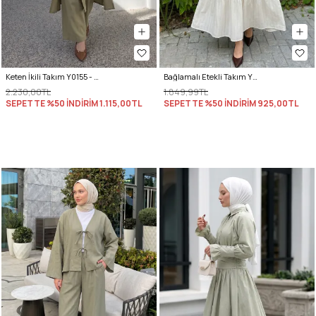
Keten İkili Takım Y0155 - AÇIK HAKİ
Bağlamalı Etekli Takım Y0149 - KREM
2.230,00TL
1.849,99TL
SEPETTE %50 İNDİRİM
1.115,00TL
SEPETTE %50 İNDİRİM
925,00TL