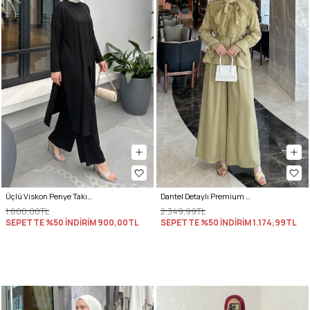
Üçlü Viskon Penye Takım 13205 - SİYAH
Dantel Detaylı Premium Takım 5325 - AÇIK HAKİ
1.800,00TL
2.349,99TL
SEPETTE %50 İNDİRİM
900,00TL
SEPETTE %50 İNDİRİM
1.174,99TL