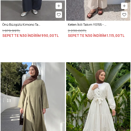
Önü Büzgülü Kimono Takım Y0102 - LACİVERT
Keten İkili Takım Y0155 - EKRU
1.979,99TL
2.230,00TL
SEPETTE %50 İNDİRİM
990,00TL
SEPETTE %50 İNDİRİM
1.115,00TL