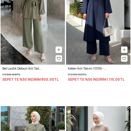
Bel Lastik Detaylı İkili Takım Y0132 - HAKİ
Keten İkili Takım Y0155 - LACİVERT
1.599,99TL
2.230,00TL
SEPETTE %50 İNDİRİM
800,00TL
SEPETTE %50 İNDİRİM
1.115,00TL