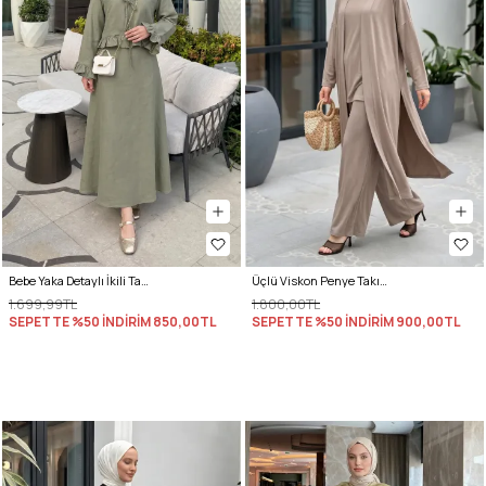
Bebe Yaka Detaylı İkili Takım Y0141 - HAKİ
Üçlü Viskon Penye Takım 13205 - VİZON
1.699,99TL
1.800,00TL
SEPETTE %50 İNDİRİM
850,00TL
SEPETTE %50 İNDİRİM
900,00TL