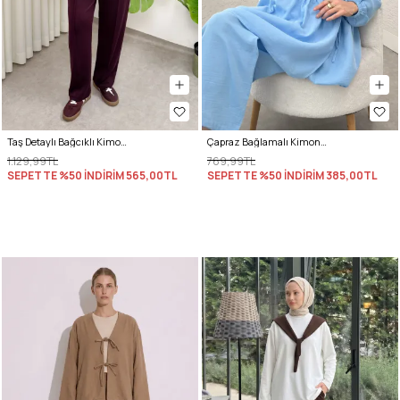
Taş Detaylı Bağcıklı Kimono Takım 51712 - BORDO
Çapraz Bağlamalı Kimono Takım 43457 - MAVİ
1.129,99TL
769,99TL
SEPETTE %50 İNDİRİM
565,00TL
SEPETTE %50 İNDİRİM
385,00TL