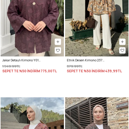
Jakar Detaylı Kimono Y0111 - MÜRDÜM
Etnik Desen Kimono 23751 - KREM
1.549,99TL
879,99TL
SEPETTE %50 İNDİRİM
775,00TL
SEPETTE %50 İNDİRİM
439,99TL