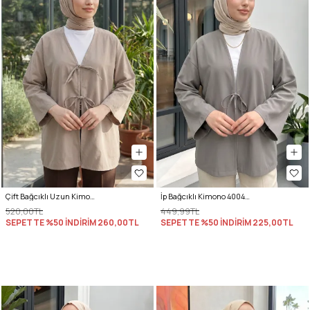
Çift Bağcıklı Uzun Kimono 262353 - TAŞ RENGİ
İp Bağcıklı Kimono 40046 - KOYU GRİ
520,00TL
449,99TL
SEPETTE %50 İNDİRİM
260,00TL
SEPETTE %50 İNDİRİM
225,00TL