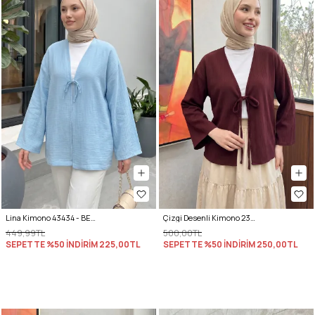
Lina Kimono 43434 - BEBE MAVİSİ
Çizgi Desenli Kimono 2359 - BORDO
449,99TL
500,00TL
SEPETTE %50 İNDİRİM
225,00TL
SEPETTE %50 İNDİRİM
250,00TL