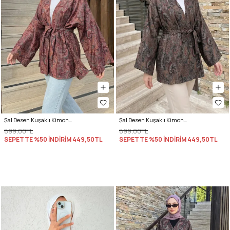
Şal Desen Kuşaklı Kimono 2375 - MÜRDÜM
Şal Desen Kuşaklı Kimono 2375 - KOYU KAHVE
899,00TL
899,00TL
SEPETTE %50 İNDİRİM
449,50TL
SEPETTE %50 İNDİRİM
449,50TL