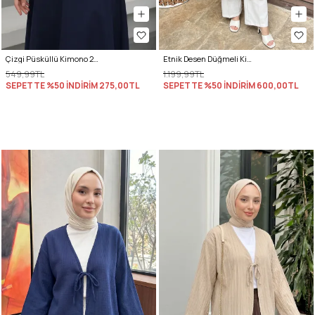
Çizgi Püsküllü Kimono 2353 - KIRIK BEYAZ
Etnik Desen Düğmeli Kimono Y0127 - BORDO
549,99TL
1.199,99TL
SEPETTE %50 İNDİRİM
275,00TL
SEPETTE %50 İNDİRİM
600,00TL