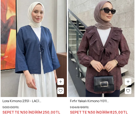
Lora Kimono 2351 - LACİVERT
Fırfır Yakalı Kimono Y0110 - MÜRDÜM
500,00TL
1.649,99TL
SEPETTE %50 İNDİRİM
250,00TL
SEPETTE %50 İNDİRİM
825,00TL