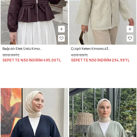
Bağcıklı Etek Üstü Kimono Y0126 - MÜRDÜM
Çizgili Keten Kimono 43481 - AÇIK YEŞİL
989,99TL
469,99TL
SEPETTE %50 İNDİRİM
495,00TL
SEPETTE %50 İNDİRİM
234,99TL