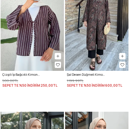
Çizgili İp Bağcıklı Kimono 2357 - VİŞNE ÇÜRÜĞÜ
Şal Desen Düğmeli Kimono Y0127 - A. KAHVE
500,00TL
1.199,99TL
SEPETTE %50 İNDİRİM
250,00TL
SEPETTE %50 İNDİRİM
600,00TL