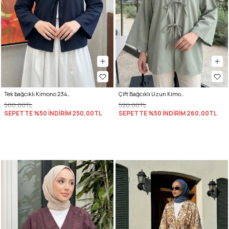
Tek bağcıklı Kimono 2346 - LACİVERT
Çift Bağcıklı Uzun Kimono 262353 - AÇIK MİNT
500,00TL
520,00TL
SEPETTE %50 İNDİRİM
250,00TL
SEPETTE %50 İNDİRİM
260,00TL