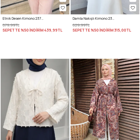
Etnik Desen Kimono 23751 - BORDO
Damla Nakışlı Kimono 2368 - PEMBE
879,99TL
629,99TL
SEPETTE %50 İNDİRİM
439,99TL
SEPETTE %50 İNDİRİM
315,00TL