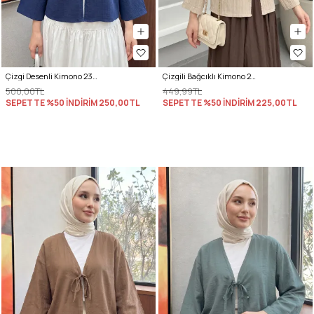
Çizgi Desenli Kimono 2359 - LACİVERT
Çizgili Bağcıklı Kimono 2358 - TAŞ RENGİ
500,00TL
449,99TL
SEPETTE %50 İNDİRİM
250,00TL
SEPETTE %50 İNDİRİM
225,00TL