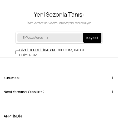
Yeni Sezonla Tanış:
İlham veren stiller ve özel kampanyalar seni bekliyor.
Kaydet
GİZLİLİK POLİTİKASI'NI
OKUDUM, KABUL
EDİYORUM.
.
Kurumsal
Nasıl Yardımcı Olabiliriz?
APP'İ İNDİR