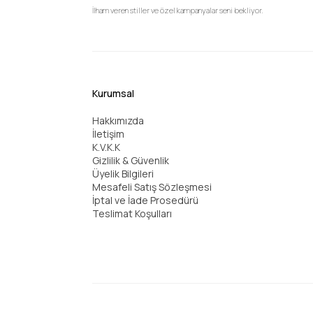
İlham veren stiller ve özel kampanyalar seni bekliyor.
Kurumsal
Hakkımızda
İletişim
K.V.K.K
Gizlilik & Güvenlik
Üyelik Bilgileri
Mesafeli Satış Sözleşmesi
İptal ve İade Prosedürü
Teslimat Koşulları