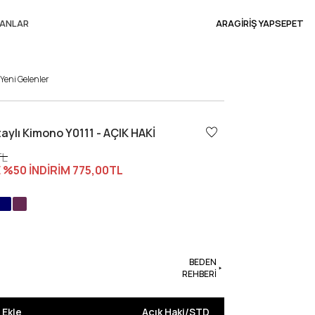
ANLAR
ARA
GİRİŞ YAP
SEPET
Yeni Gelenler
aylı Kimono Y0111 - AÇIK HAKİ
TL
 %50 İNDİRİM
775,00TL
BEDEN
REHBERİ
 Ekle
Açık Haki
/
STD