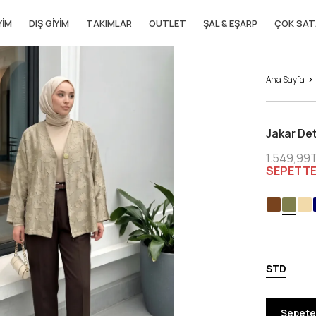
YIM
DIŞ GIYIM
TAKIMLAR
OUTLET
ŞAL & EŞARP
ÇOK SAT
Ana Sayfa
Jakar Det
1.549,99
SEPETTE
STD
Sepete