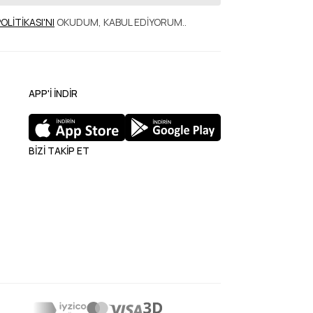
POLİTİKASI'NI
OKUDUM, KABUL EDİYORUM.
.
APP'İ İNDİR
BİZİ TAKİP ET