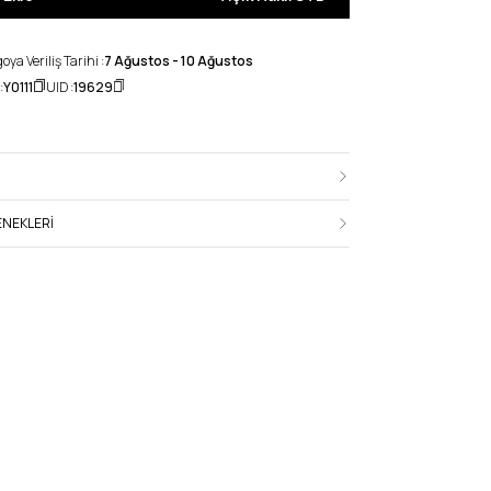
ya Veriliş Tarihi :
7 Ağustos - 10 Ağustos
:
Y0111
UID :
19629
NEKLERI