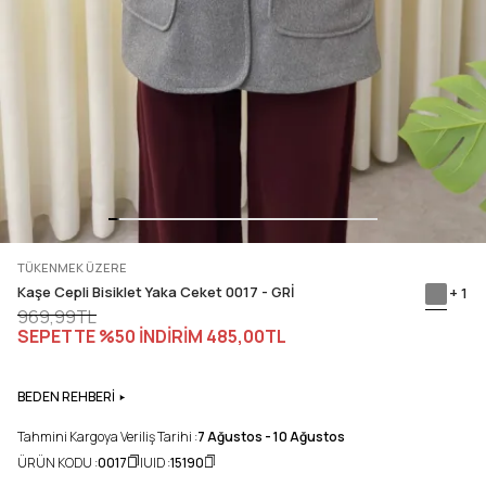
TÜKENMEK ÜZERE
Kaşe Cepli Bisiklet Yaka Ceket 0017 - GRİ
+ 1
969,99TL
SEPETTE %50 İNDİRİM
485,00TL
BEDEN REHBERİ
Tahmini Kargoya Veriliş Tarihi :
7 Ağustos - 10 Ağustos
ÜRÜN KODU :
0017
UID :
15190