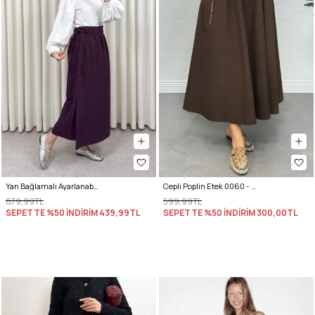
Yan Bağlamalı Ayarlanabilir Etek 0051 - MÜRDÜM
Cepli Poplin Etek 0060 - KAHVERENGİ
879,99TL
599,99TL
SEPETTE %50 İNDİRİM
439,99TL
SEPETTE %50 İNDİRİM
300,00TL