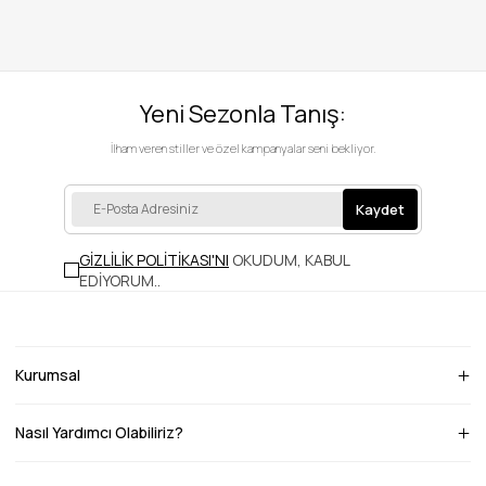
Yeni Sezonla Tanış:
İlham veren stiller ve özel kampanyalar seni bekliyor.
Kaydet
GİZLİLİK POLİTİKASI'NI
OKUDUM, KABUL
EDİYORUM.
.
Kurumsal
Nasıl Yardımcı Olabiliriz?