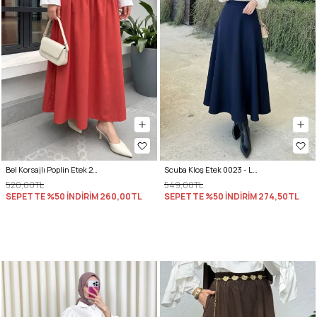
Bel Korsajlı Poplin Etek 26061 - KIRMIZI
Scuba Kloş Etek 0023 - LACİVERT
520,00TL
549,00TL
SEPETTE %50 İNDİRİM
260,00TL
SEPETTE %50 İNDİRİM
274,50TL