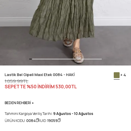
Lastik Bel Gipeli Maxi Etek 0084 - HAKİ
+ 4
1.059,99TL
SEPETTE %50 İNDİRİM
530,00TL
BEDEN REHBERİ
Tahmini Kargoya Veriliş Tarihi :
9 Ağustos - 10 Ağustos
ÜRÜN KODU :
0084
UID :
19059