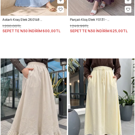
Astarlı Kraş Etek 260148 - BEBE MAVİSİ
Parçalı Kloş Etek Y0131 - VİŞNE ÇÜRÜĞÜ
1.200,00TL
1.249,99TL
SEPETTE %50 İNDİRİM
600,00TL
SEPETTE %50 İNDİRİM
625,00TL