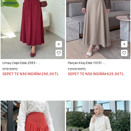
Umay Cepli Etek 2383 - BORDO
Parçalı Kloş Etek Y0131 - TAŞ RENGİ
579,99TL
1.249,99TL
SEPETTE %50 İNDİRİM
290,00TL
SEPETTE %50 İNDİRİM
625,00TL