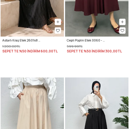
Astarlı Kraş Etek 260148 - SİYAH
Cepli Poplin Etek 0060 - BORDO
1.200,00TL
599,99TL
SEPETTE %50 İNDİRİM
600,00TL
SEPETTE %50 İNDİRİM
300,00TL