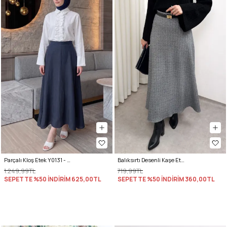
Parçalı Kloş Etek Y0131 - LACİVERT
Balıksırtı Desenli Kaşe Etek 0054 - ANTRASİT
1.249,99TL
719,99TL
SEPETTE %50 İNDİRİM
625,00TL
SEPETTE %50 İNDİRİM
360,00TL