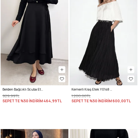
Belden Bağcıklı Scuba Etek 0056 - SİYAH
Kemerli Kraş Etek Y0148 - SİYAH
929,99TL
1.200,00TL
SEPETTE %50 İNDİRİM
464,99TL
SEPETTE %50 İNDİRİM
600,00TL