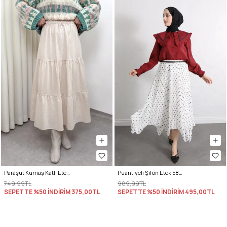
Paraşüt Kumaş Katlı Etek 0052 - BEJ
Puantiyeli Şifon Etek 580056 - BEYAZ
749,99TL
989,99TL
SEPETTE %50 İNDİRİM
375,00TL
SEPETTE %50 İNDİRİM
495,00TL