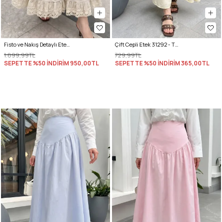
Fisto ve Nakış Detaylı Etek 2329 - BEJ
Çift Cepli Etek 31292 - TEREYAĞ SARISI
1.899,99TL
729,99TL
SEPETTE %50 İNDİRİM
950,00TL
SEPETTE %50 İNDİRİM
365,00TL