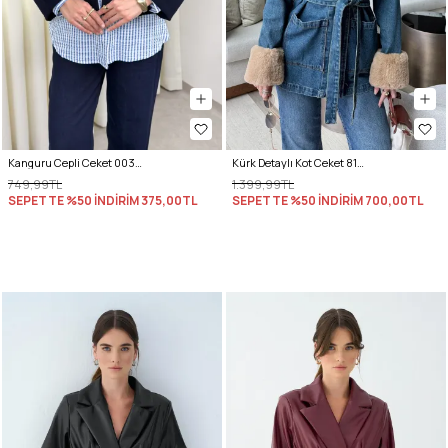
Kanguru Cepli Ceket 0034 - LACİVERT
Kürk Detaylı Kot Ceket 81185 - MAVİ
749,99TL
1.399,99TL
SEPETTE %50 İNDİRİM
375,00TL
SEPETTE %50 İNDİRİM
700,00TL