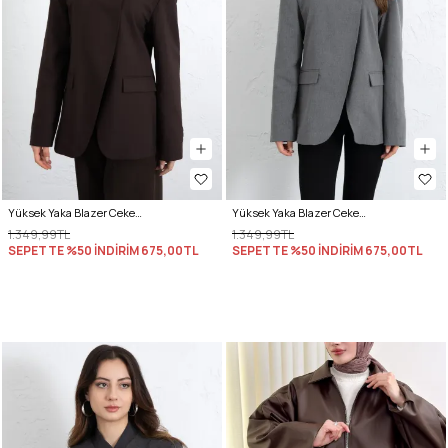
Yüksek Yaka Blazer Ceket 269013 - KAHVERENGİ
Yüksek Yaka Blazer Ceket 269013 - GRİ
1.349,99TL
1.349,99TL
SEPETTE %50 İNDİRİM
675,00TL
SEPETTE %50 İNDİRİM
675,00TL