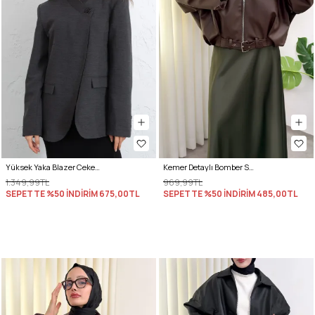
Yüksek Yaka Blazer Ceket 269013 - ANTRASİT
Kemer Detaylı Bomber Suni Deri Ceket 2017 - KAHVERENGİ
1.349,99TL
969,99TL
SEPETTE %50 İNDİRİM
675,00TL
SEPETTE %50 İNDİRİM
485,00TL