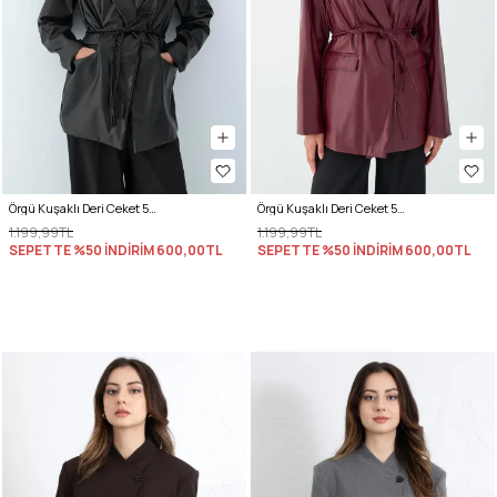
Örgü Kuşaklı Deri Ceket 51007 - SİYAH
Örgü Kuşaklı Deri Ceket 51007 - BORDO
1.199,99TL
1.199,99TL
SEPETTE %50 İNDİRİM
600,00TL
SEPETTE %50 İNDİRİM
600,00TL