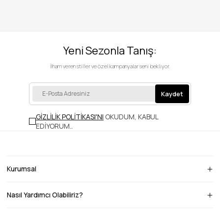
Yeni Sezonla Tanış:
İlham veren stiller ve özel kampanyalar seni bekliyor.
Kaydet
GİZLİLİK POLİTİKASI'NI
OKUDUM, KABUL
EDİYORUM.
.
Kurumsal
Nasıl Yardımcı Olabiliriz?