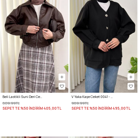
Beli Lastikli Suni Deri Ceket 2016 - KAHVERENGİ
V Yaka Kaşe Ceket 0041 - SİYAH
809,99TL
989,99TL
SEPETTE %50 İNDİRİM
405,00TL
SEPETTE %50 İNDİRİM
495,00TL