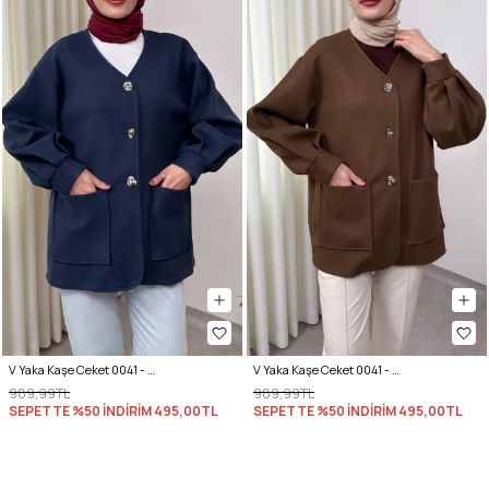
V Yaka Kaşe Ceket 0041 - LACİVERT
V Yaka Kaşe Ceket 0041 - KAHVERENGİ
989,99TL
989,99TL
SEPETTE %50 İNDİRİM
495,00TL
SEPETTE %50 İNDİRİM
495,00TL