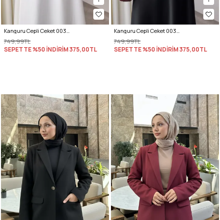
Kanguru Cepli Ceket 0034 - SİYAH
Kanguru Cepli Ceket 0034 - EKRU
749,99TL
749,99TL
SEPETTE %50 İNDİRİM
375,00TL
SEPETTE %50 İNDİRİM
375,00TL