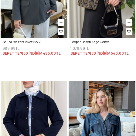
Scuba Blazer Ceket 2272 - ANTRASİT
Leopar Desen Kaşe Ceket 2602 - KAHVERENGİ
989,99TL
1.079,99TL
SEPETTE %50 İNDİRİM
495,00TL
SEPETTE %50 İNDİRİM
540,00TL