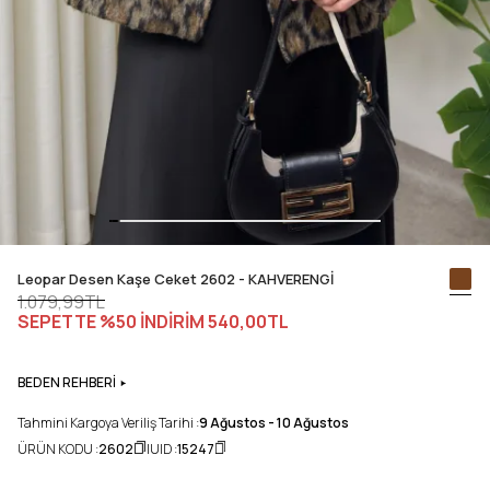
Leopar Desen Kaşe Ceket 2602 - KAHVERENGİ
1.079,99TL
SEPETTE %50 İNDİRİM
540,00TL
BEDEN REHBERİ
Tahmini Kargoya Veriliş Tarihi :
9 Ağustos - 10 Ağustos
ÜRÜN KODU :
2602
UID :
15247