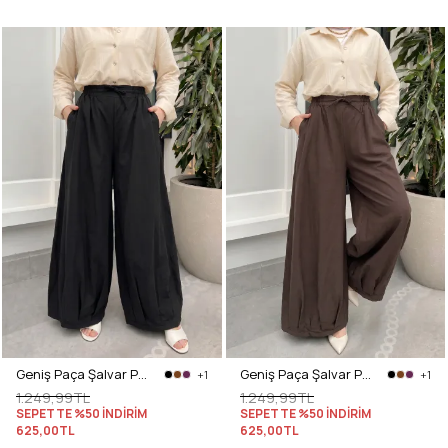
Geniş Paça Şalvar Pantolon Y0145 - SİYAH
Geniş Paça Şalvar Pantolon Y0145 - KAHVERENGİ
+1
+1
1.249,99TL
1.249,99TL
SEPETTE %50 İNDİRİM
SEPETTE %50 İNDİRİM
625,00TL
625,00TL