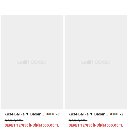
Kaşe Balıksırtı Desenli Pantolon 0055 - LACİVERT
Kaşe Balıksırtı Desenli Pantolon 0055 - AÇIK HAKİ
+2
+2
699,99TL
699,99TL
SEPETTE %50 İNDİRİM
350,00TL
SEPETTE %50 İNDİRİM
350,00TL