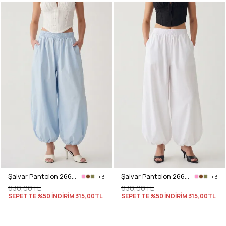
Şalvar Pantolon 2661 - BEBE MAVİSİ
Şalvar Pantolon 2661 - BEYAZ
+3
+3
630,00TL
630,00TL
SEPETTE %50 İNDİRİM
315,00TL
SEPETTE %50 İNDİRİM
315,00TL