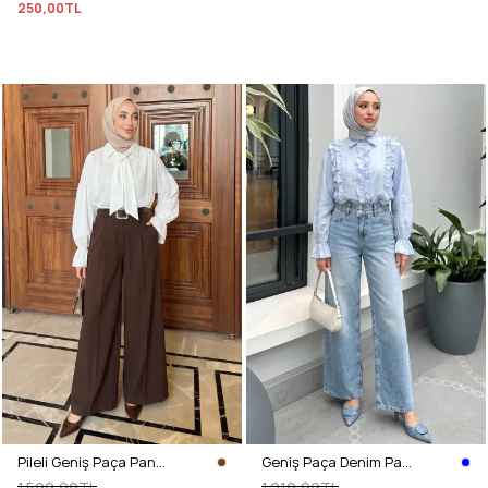
250,00TL
Pileli Geniş Paça Pantolon 72692 - KAHVERENGİ
Geniş Paça Denim Pantolon 72318 - MAVİ
1.599,99TL
1.219,99TL