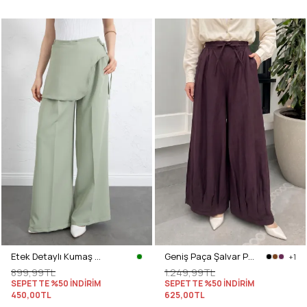
Etek Detaylı Kumaş Pantolon 264005 - AÇIK YEŞİL
Geniş Paça Şalvar Pantolon Y0145 - MÜRDÜM
+1
899,99TL
1.249,99TL
SEPETTE %50 İNDİRİM
SEPETTE %50 İNDİRİM
450,00TL
625,00TL