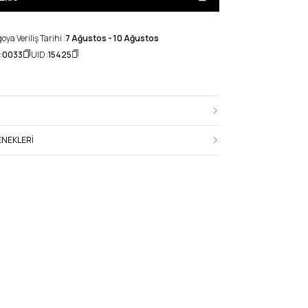
ya Veriliş Tarihi :
7 Ağustos - 10 Ağustos
:
0033
UID :
15425
NEKLERI