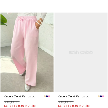
Keten Cepli Pantolon 2394 - PEMBE
Keten Cepli Pantolon 2394 - LACİVERT
500,00TL
500,00TL
SEPETTE %50 İNDİRİM
SEPETTE %50 İNDİRİM