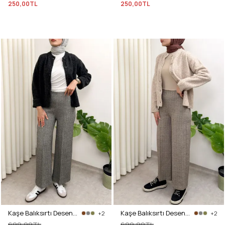
250,00TL
250,00TL
Kaşe Balıksırtı Desenli Pantolon 0055 - GRİ
Kaşe Balıksırtı Desenli Pantolon 0055 - KAHVERENGİ
+2
+2
699,99TL
699,99TL