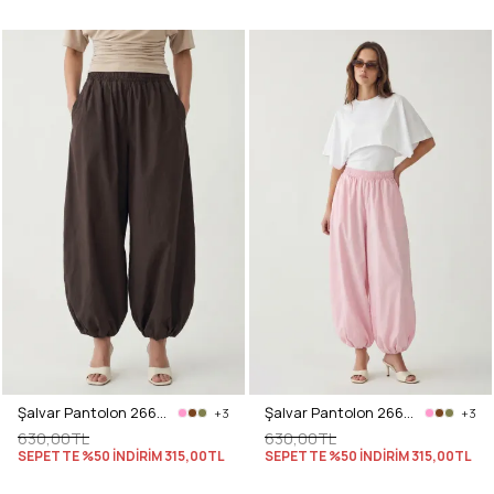
Şalvar Pantolon 2661 - ACI KAHVE
Şalvar Pantolon 2661 - AÇIK PEMBE
+3
+3
630,00TL
630,00TL
SEPETTE %50 İNDİRİM
315,00TL
SEPETTE %50 İNDİRİM
315,00TL