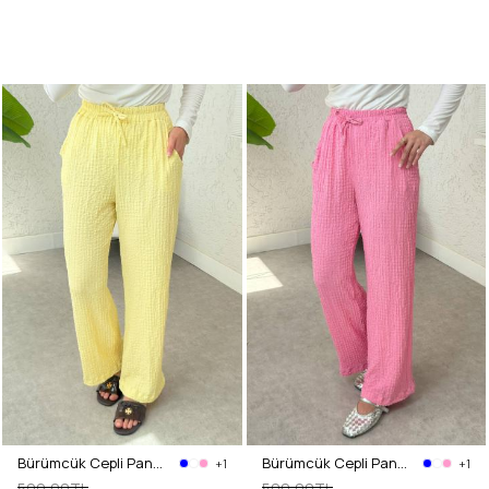
Bürümcük Cepli Pantolon 2392 - SARI
Bürümcük Cepli Pantolon 2392 - PEMBE
+1
+1
500,00TL
500,00TL