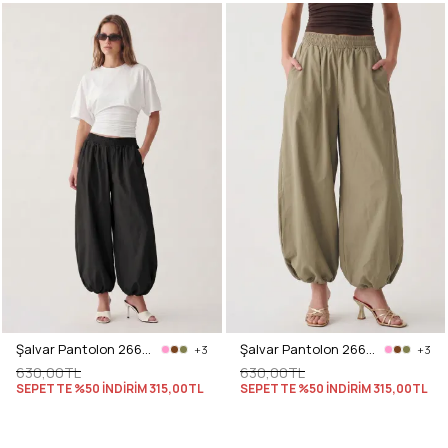
Şalvar Pantolon 2661 - SİYAH
Şalvar Pantolon 2661 - HAKİ
+3
+3
630,00TL
630,00TL
SEPETTE %50 İNDİRİM
315,00TL
SEPETTE %50 İNDİRİM
315,00TL