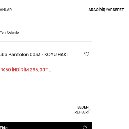
ANLAR
ARA
GİRİŞ YAP
SEPET
Yeni Gelenler
cuba Pantolon 0033 - KOYU HAKİ
L
 %50 İNDİRİM
295,00TL
BEDEN
REHBERİ
Ekle