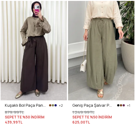
Kuşaklı Bol Paça Pantolon 0068 - KOYU KAHVERENGİ
Geniş Paça Şalvar Pantolon Y0145 - MAT HAKİ
+2
+1
879,99TL
1.249,99TL
SEPETTE %50 İNDİRİM
SEPETTE %50 İNDİRİM
439,99TL
625,00TL