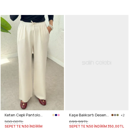
Keten Cepli Pantolon 2394 - BEJ
Kaşe Balıksırtı Desenli Pantolon 0055 - YEŞİL
+2
500,00TL
699,99TL
SEPETTE %50 İNDİRİM
SEPETTE %50 İNDİRİM
350,00TL