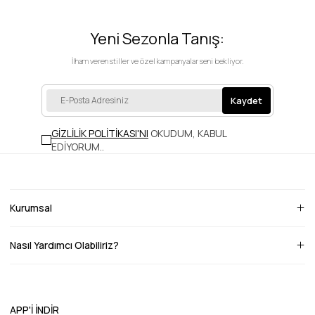
Yeni Sezonla Tanış:
İlham veren stiller ve özel kampanyalar seni bekliyor.
Kaydet
GİZLİLİK POLİTİKASI'NI
OKUDUM, KABUL
EDİYORUM.
.
Kurumsal
Nasıl Yardımcı Olabiliriz?
APP'İ İNDİR