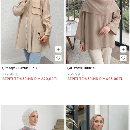
Çift Kapaklı Uzun Tunik 2277 - BEJ
Şal Detaylı Tunik Y0151 - VİZON
479,99TL
989,99TL
SEPETTE %50 İNDİRİM
240,00TL
SEPETTE %50 İNDİRİM
495,00TL