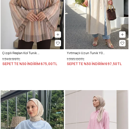
Çizgili Reglan Kol Tunik 260203 - HAKİ
Yırtmaçlı Uzun Tunik Y0162 - EKRU
1.349,99TL
1.395,00TL
SEPETTE %50 İNDİRİM
675,00TL
SEPETTE %50 İNDİRİM
697,50TL