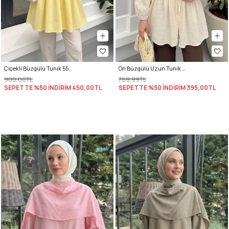
Çiçekli Büzgülü Tunik 5501 - SARI
Ön Büzgülü Uzun Tunik 262338 - BEJ
900,00TL
789,99TL
SEPETTE %50 İNDİRİM
450,00TL
SEPETTE %50 İNDİRİM
395,00TL