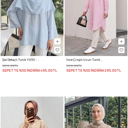
Şal Detaylı Tunik Y0151 - BEBE MAVİSİ
İnce Çizgili Uzun Tunik 3131 - AÇIK PEMBE
989,99TL
589,99TL
SEPETTE %50 İNDİRİM
495,00TL
SEPETTE %50 İNDİRİM
295,00TL