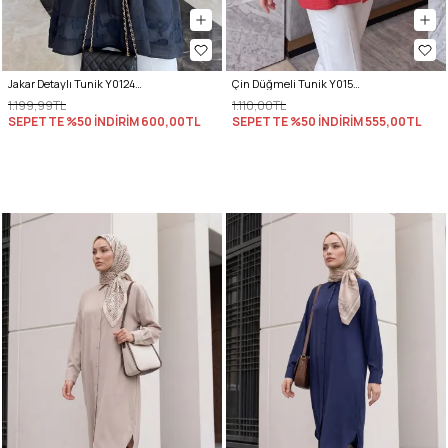
Jakar Detaylı Tunik Y0124 - LACİVERT
Çin Düğmeli Tunik Y0158 - KIRMIZI
1.199,99TL
1.110,00TL
SEPETTE %50 İNDİRİM
600,00TL
SEPETTE %50 İNDİRİM
555,00TL