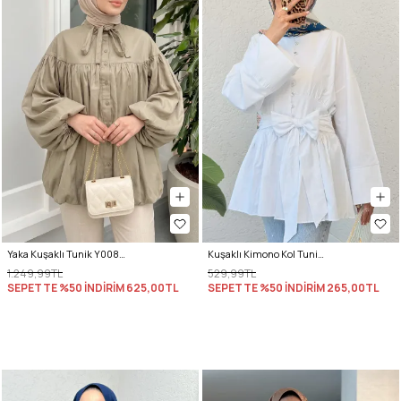
Yaka Kuşaklı Tunik Y0088 - HAKİ
Kuşaklı Kimono Kol Tunik 2343 - BEYAZ
1.249,99TL
529,99TL
SEPETTE %50 İNDİRİM
625,00TL
SEPETTE %50 İNDİRİM
265,00TL