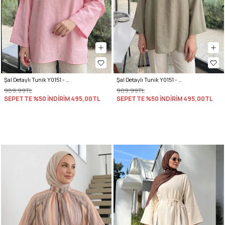
Şal Detaylı Tunik Y0151 - AÇIK PEMBE
Şal Detaylı Tunik Y0151 - AÇIK HAKİ
989,99TL
989,99TL
SEPETTE %50 İNDİRİM
495,00TL
SEPETTE %50 İNDİRİM
495,00TL