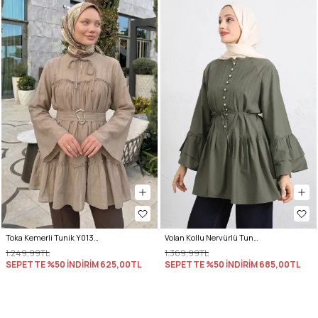
Toka Kemerli Tunik Y0135 - BEJ
Volan Kollu Nervürlü Tunik Y0104 - HAKİ
1.249,99TL
1.369,99TL
SEPETTE %50 İNDİRİM
625,00TL
SEPETTE %50 İNDİRİM
685,00TL