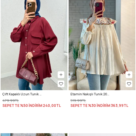
Çift Kapaklı Uzun Tunik 2277 - BORDO
Etamin Nakışlı Tunik 2099 - KREM
479,99TL
519,99TL
SEPETTE %50 İNDİRİM
240,00TL
SEPETTE %30 İNDİRİM
363,99TL