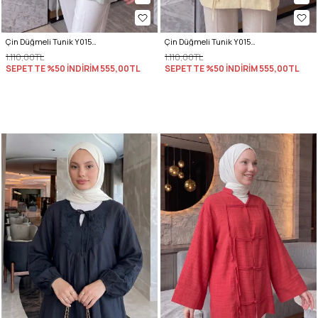
Çin Düğmeli Tunik Y0158 - ÇAĞLA YEŞİLİ
Çin Düğmeli Tunik Y0158 - SARI
1.110,00TL
1.110,00TL
SEPETTE %50 İNDİRİM
555,00TL
SEPETTE %50 İNDİRİM
555,00TL