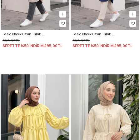
Basic Klasik Uzun Tunik 4061 - TAŞ RENGİ
Basic Klasik Uzun Tunik 4061 - LACİVERT
589,99TL
589,99TL
SEPETTE %50 İNDİRİM
295,00TL
SEPETTE %50 İNDİRİM
295,00TL