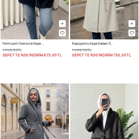
Fermuarlı Oversize Kaşe Kaban 0037 - LACİVERT
Kapüşonlu Kaşe Kaban 0027 - TAŞ RENGİ
1.349,99TL
1.499,99TL
SEPETTE %50 İNDİRİM
675,00TL
SEPETTE %50 İNDİRİM
750,00TL