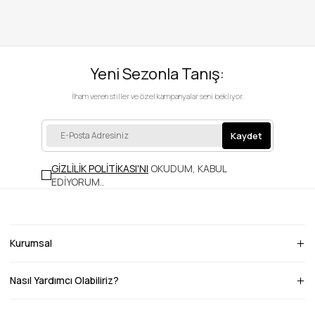
Yeni Sezonla Tanış:
İlham veren stiller ve özel kampanyalar seni bekliyor.
Kaydet
GİZLİLİK POLİTİKASI'NI
OKUDUM, KABUL
EDİYORUM.
.
Kurumsal
Nasıl Yardımcı Olabiliriz?