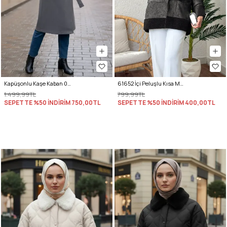
Kapüşonlu Kaşe Kaban 0027 - GRİ
61652 İçi Peluşlu Kısa Mont - SİYAH
1.499,99TL
799,99TL
SEPETTE %50 İNDİRİM
750,00TL
SEPETTE %50 İNDİRİM
400,00TL