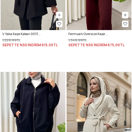
V Yaka Kaşe Kaban 0013 - SİYAH
Fermuarlı Oversize Kaşe Kaban 0037 - GRİ
1.229,99TL
1.349,99TL
SEPETTE %50 İNDİRİM
615,00TL
SEPETTE %50 İNDİRİM
675,00TL