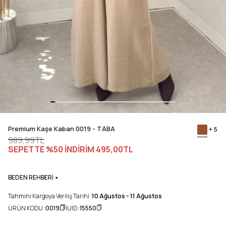
Premium Kaşe Kaban 0019 - TABA
+ 5
989,99TL
SEPETTE %50 İNDİRİM
495,00TL
BEDEN REHBERİ
Tahmini Kargoya Veriliş Tarihi :
10 Ağustos - 11 Ağustos
ÜRÜN KODU :
0019
UID :
15550