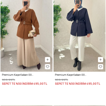
Premium Kaşe Kaban 0019 - TABA
Premium Kaşe Kaban 0019 - LACİVERT
989,99TL
989,99TL
SEPETTE %50 İNDİRİM
495,00TL
SEPETTE %50 İNDİRİM
495,00TL