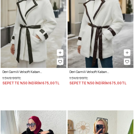
Deri Garnili Velsoft Kaban 51029 - KOYU HAKİ
Deri Garnili Velsoft Kaban 51029 - ACI KAHVE
1.349,99TL
1.349,99TL
SEPETTE %50 İNDİRİM
675,00TL
SEPETTE %50 İNDİRİM
675,00TL