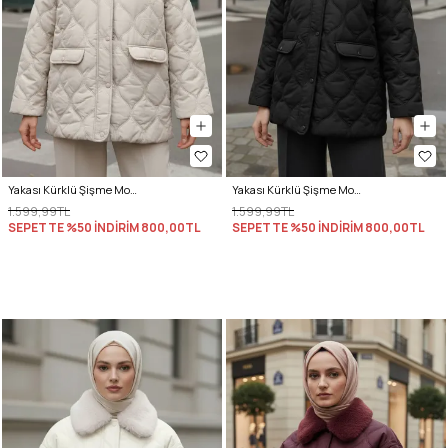
Yakası Kürklü Şişme Mont 5904 - TAŞ RENGİ
Yakası Kürklü Şişme Mont 5904 - SİYAH
1.599,99TL
1.599,99TL
SEPETTE %50 İNDİRİM
800,00TL
SEPETTE %50 İNDİRİM
800,00TL