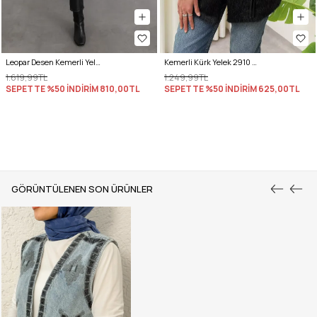
Leopar Desen Kemerli Yelek 8954 - KAHVERENGİ
Kemerli Kürk Yelek 2910 - SİYAH
1.619,99TL
1.249,99TL
SEPETTE %50 İNDİRİM
810,00TL
SEPETTE %50 İNDİRİM
625,00TL
GÖRÜNTÜLENEN SON ÜRÜNLER