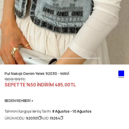
Pul Nakışlı Denim Yelek 92030 - MAVİ
969,99TL
SEPETTE %50 İNDİRİM
485,00TL
BEDEN REHBERİ
Tahmini Kargoya Veriliş Tarihi :
8 Ağustos - 10 Ağustos
ÜRÜN KODU :
920301
UID :
19264