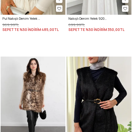
Pul Nakışlı Denim Yelek 92030 - MAVİ
Nakışlı Denim Yelek 92030 - MAVİ
969,99TL
699,99TL
SEPETTE %50 İNDİRİM
485,00TL
SEPETTE %50 İNDİRİM
350,00TL