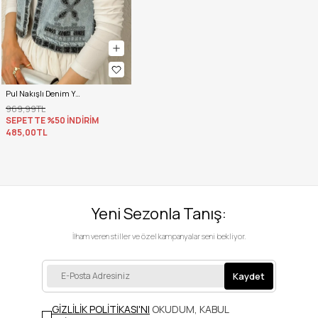
Pul Nakışlı Denim Yelek 92030 - MAVİ
969,99TL
SEPETTE %50 İNDİRİM
485,00TL
Yeni Sezonla Tanış:
İlham veren stiller ve özel kampanyalar seni bekliyor.
Kaydet
GİZLİLİK POLİTİKASI'NI
OKUDUM, KABUL