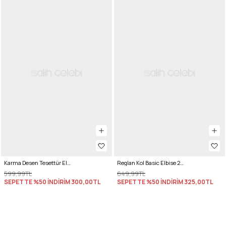
Karma Desen Tesettür Elbise 2328 - TURUNCU
Reglan Kol Basic Elbise 2239 - SİYAH
599,99TL
649,99TL
SEPETTE %50 İNDİRİM
300,00TL
SEPETTE %50 İNDİRİM
325,00TL