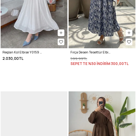
Reglan Kol Elbise Y0159 - BEYAZ
Fırça Desen Tesettür Elbise 2328 - İNDİGO
2.030,00TL
599,99TL
SEPETTE %50 İNDİRİM
300,00TL