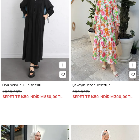
Önü Nervürlü Elbise Y0094 - SİYAH
Şakayık Desen Tesettür Elbise 2341 - PUDRA
1.699,99TL
599,99TL
SEPETTE %50 İNDİRİM
850,00TL
SEPETTE %50 İNDİRİM
300,00TL