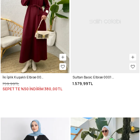
İki İplik Kuşaklı Elbise 0007 - BORDO
Sultan Basic Elbise 0001 - BEBE MAVİSİ
1.579,99TL
759,99TL
SEPETTE %50 İNDİRİM
380,00TL