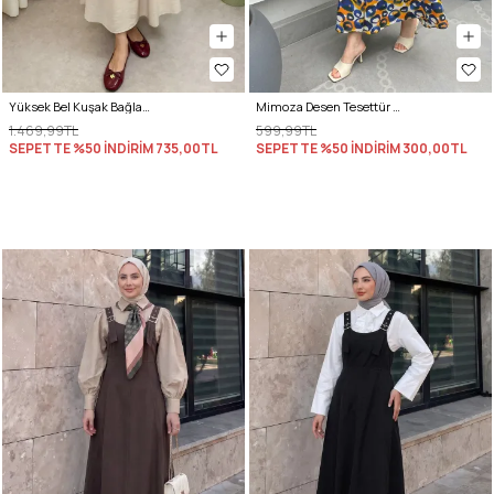
Yüksek Bel Kuşak Bağlamalı Uzun Elbise 0048 - BEJ
Mimoza Desen Tesettür Elbise 2328 - LACİVERT
1.469,99TL
599,99TL
SEPETTE %50 İNDİRİM
735,00TL
SEPETTE %50 İNDİRİM
300,00TL