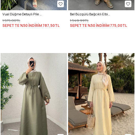
Vual Düğme Detaylı Pile Elbise 5007 - BEBE MAVİSİ
Bel Büzgülü Bağcıklı Elbise 0081 - EKRU
1.575,00TL
1.549,99TL
SEPETTE %50 İNDİRİM
787,50TL
SEPETTE %50 İNDİRİM
775,00TL