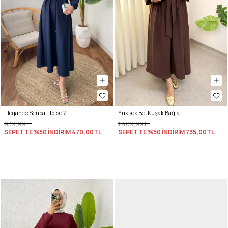
Elegance Scuba Elbise 2211 - LACİVERT
Yüksek Bel Kuşak Bağlamalı Uzun Elbise 0048 - KAHVERENGİ
939,99TL
1.469,99TL
SEPETTE %50 İNDİRİM
470,00TL
SEPETTE %50 İNDİRİM
735,00TL