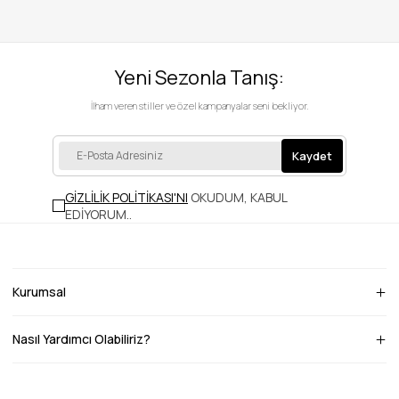
Yeni Sezonla Tanış:
İlham veren stiller ve özel kampanyalar seni bekliyor.
Kaydet
GİZLİLİK POLİTİKASI'NI
OKUDUM, KABUL
EDİYORUM.
.
Kurumsal
Nasıl Yardımcı Olabiliriz?