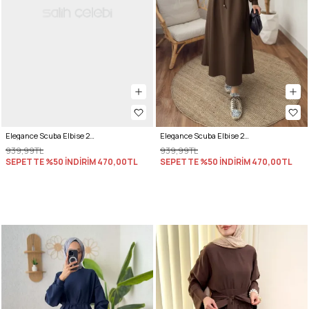
Elegance Scuba Elbise 2211 - AÇIK HAKİ
Elegance Scuba Elbise 2211 - KAHVERENGİ
939,99TL
939,99TL
SEPETTE %50 İNDİRİM
470,00TL
SEPETTE %50 İNDİRİM
470,00TL