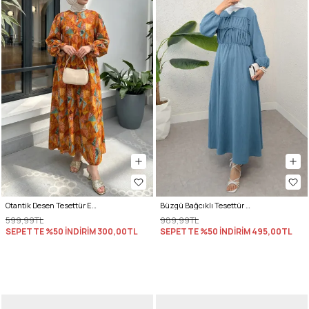
Otantik Desen Tesettür Elbise 2328 - KİREMİT
Büzgü Bağcıklı Tesettür Elbise 2319 - İNDİGO
599,99TL
989,99TL
SEPETTE %50 İNDİRİM
300,00TL
SEPETTE %50 İNDİRİM
495,00TL