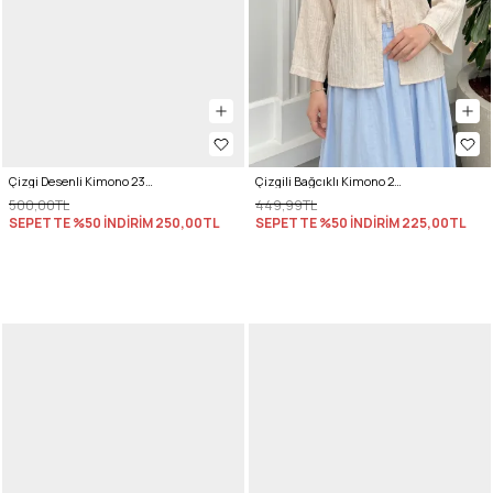
Çizgi Desenli Kimono 2359 - BORDO
Çizgili Bağcıklı Kimono 2358 - KREM
500,00TL
449,99TL
SEPETTE %50 İNDİRİM
250,00TL
SEPETTE %50 İNDİRİM
225,00TL