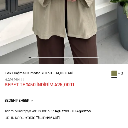
Tek Düğmeli Kimono Y0130 - AÇIK HAKİ
+ 3
849,99TL
SEPETTE %50 İNDİRİM
425,00TL
BEDEN REHBERİ
Tahmini Kargoya Veriliş Tarihi :
7 Ağustos - 10 Ağustos
ÜRÜN KODU :
Y0130
UID :
19640