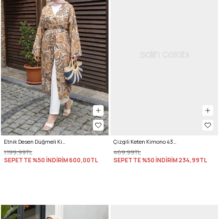
Etnik Desen Düğmeli Kimono Y0127 - KREM
Çizgili Keten Kimono 43481 - AÇIK YEŞİL
1.199,99TL
469,99TL
SEPETTE %50 İNDİRİM
600,00TL
SEPETTE %50 İNDİRİM
234,99TL