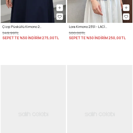
Çizgi Püsküllü Kimono 2353 - KIRIK BEYAZ
Lora Kimono 2351 - LACİVERT
549,99TL
500,00TL
SEPETTE %50 İNDİRİM
275,00TL
SEPETTE %50 İNDİRİM
250,00TL