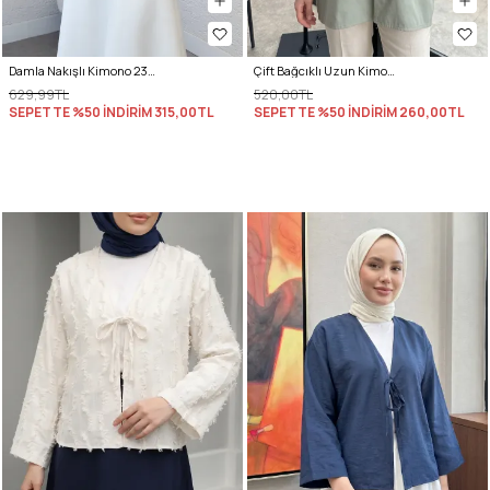
Damla Nakışlı Kimono 2368 - PEMBE
Çift Bağcıklı Uzun Kimono 262353 - AÇIK MİNT
629,99TL
520,00TL
SEPETTE %50 İNDİRİM
315,00TL
SEPETTE %50 İNDİRİM
260,00TL