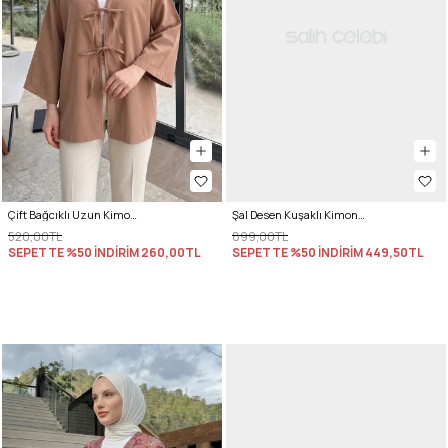
Çift Bağcıklı Uzun Kimono 262353- CAMEL
Şal Desen Kuşaklı Kimono 2375 - KOYU KAHVE
520,00TL
899,00TL
SEPETTE %50 İNDİRİM
260,00TL
SEPETTE %50 İNDİRİM
449,50TL