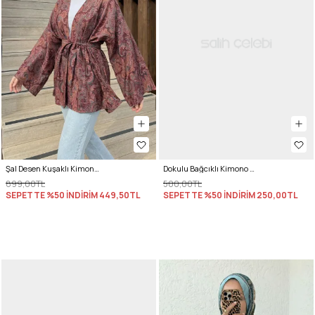
Şal Desen Kuşaklı Kimono 2375 - MÜRDÜM
Dokulu Bağcıklı Kimono 2361 - NEON YEŞİLİ
899,00TL
500,00TL
SEPETTE %50 İNDİRİM
449,50TL
SEPETTE %50 İNDİRİM
250,00TL