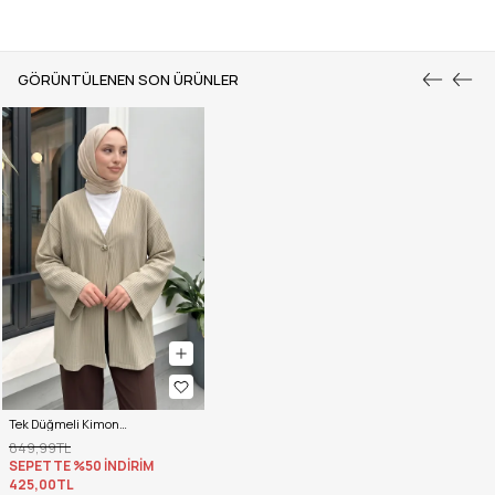
GÖRÜNTÜLENEN SON ÜRÜNLER
Tek Düğmeli Kimono Y0130 - AÇIK HAKİ
849,99TL
SEPETTE %50 İNDİRİM
425,00TL