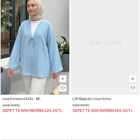
Lina Kimono 43434 - BEBE MAVİSİ
Çift Bağcıklı Uzun Kimono 262353 - TARÇIN
449,99TL
520,00TL
SEPETTE %50 İNDİRİM
225,00TL
SEPETTE %50 İNDİRİM
260,00TL