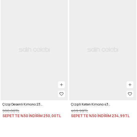
Çizgi Desenli Kimono 2359 - SİYAH
Çizgili Keten Kimono 43481 - VİZON
500,00TL
469,99TL
SEPETTE %50 İNDİRİM
250,00TL
SEPETTE %50 İNDİRİM
234,99TL