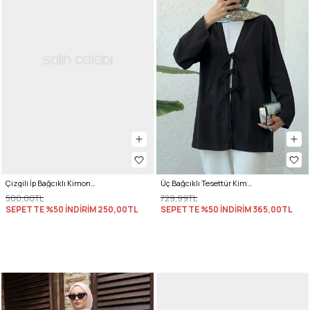
Çizgili İp Bağcıklı Kimono 2357 - VİŞNE ÇÜRÜĞÜ
Üç Bağcıklı Tesettür Kimono 2339 - SİYAH
500,00TL
729,99TL
SEPETTE %50 İNDİRİM
250,00TL
SEPETTE %50 İNDİRİM
365,00TL