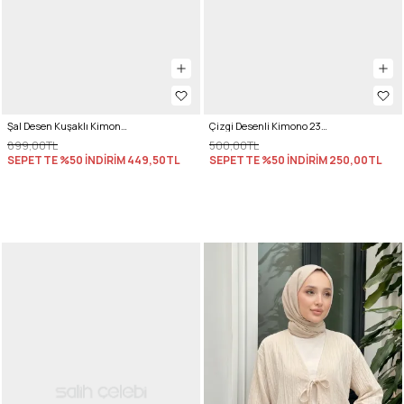
Şal Desen Kuşaklı Kimono 2375 - BORDO
Çizgi Desenli Kimono 2359 - LACİVERT
899,00TL
500,00TL
SEPETTE %50 İNDİRİM
449,50TL
SEPETTE %50 İNDİRİM
250,00TL