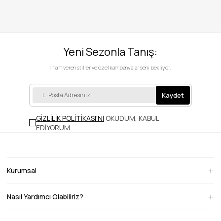
Yeni Sezonla Tanış:
İlham veren stiller ve özel kampanyalar seni bekliyor.
Kaydet
GİZLİLİK POLİTİKASI'NI
OKUDUM, KABUL
EDİYORUM.
.
Kurumsal
Nasıl Yardımcı Olabiliriz?