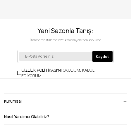
Yeni Sezonla Tanış:
İlham veren stiller ve özel kampanyalar seni bekliyor.
Kaydet
GİZLİLİK POLİTİKASI'NI
OKUDUM, KABUL
EDİYORUM.
.
Kurumsal
Nasıl Yardımcı Olabiliriz?