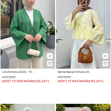
Lina Kimono 43434 - YEŞİL
Damla Nakışlı Kimono 2368 - SARI
449,99TL
629,99TL
SEPETTE %50 İNDİRİM
225,00TL
SEPETTE %50 İNDİRİM
315,00TL