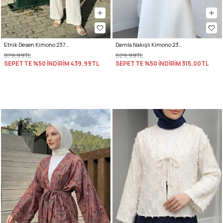
Etnik Desen Kimono 23751 - KREM
Damla Nakışlı Kimono 2368 - PEMBE
879,99TL
629,99TL
SEPETTE %50 İNDİRİM
439,99TL
SEPETTE %50 İNDİRİM
315,00TL