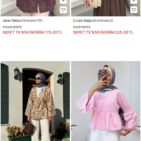
Jakar Detaylı Kimono Y0111 - MÜRDÜM
Çizgili Bağcıklı Kimono 2358 - TAŞ RENGİ
1.549,99TL
449,99TL
SEPETTE %50 İNDİRİM
775,00TL
SEPETTE %50 İNDİRİM
225,00TL