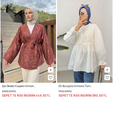
Şal Desen Kuşaklı Kimono 2375 - BORDO
Ön Büzgülü Kimono Tunik 2307 - KREM
899,00TL
759,99TL
SEPETTE %50 İNDİRİM
449,50TL
SEPETTE %50 İNDİRİM
380,00TL