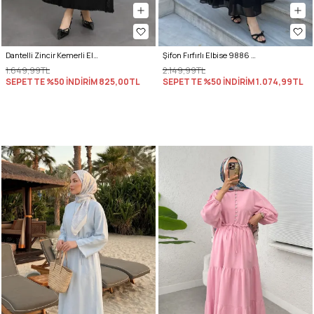
Dantelli Zincir Kemerli Elbise Y0118 - SİYAH
Şifon Fırfırlı Elbise 9886 - SİYAH
1.649,99TL
2.149,99TL
SEPETTE %50 İNDİRİM
825,00TL
SEPETTE %50 İNDİRİM
1.074,99TL