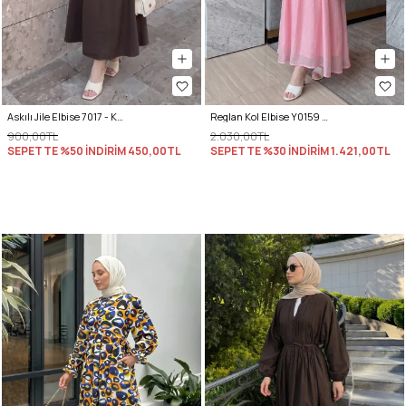
Askılı Jile Elbise 7017 - KAHVERENGİ
Reglan Kol Elbise Y0159 - PEMBE
900,00TL
2.030,00TL
SEPETTE %50 İNDİRİM
450,00TL
SEPETTE %30 İNDİRİM
1.421,00TL