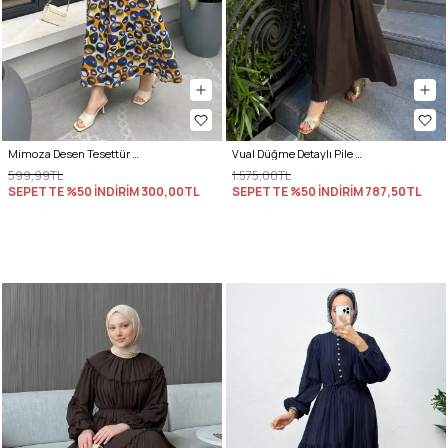
Mimoza Desen Tesettür Elbise 2328 - LACİVERT
Vual Düğme Detaylı Pile Elbise 5007 - ACI KAHVE
599,99TL
1.575,00TL
SEPETTE %50 İNDİRİM
300,00TL
SEPETTE %50 İNDİRİM
787,50TL