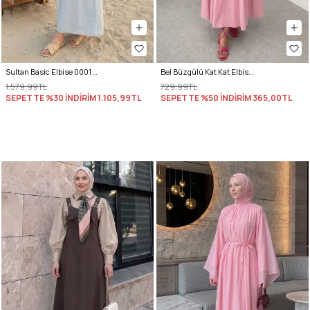
Sultan Basic Elbise 0001 - BEBE MAVİSİ
Bel Büzgülü Kat Kat Elbise 2378 - PEMBE
1.579,99TL
729,99TL
SEPETTE %30 İNDİRİM
1.105,99TL
SEPETTE %50 İNDİRİM
365,00TL