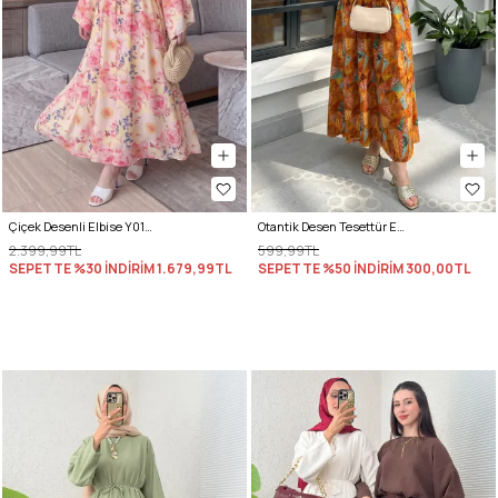
Çiçek Desenli Elbise Y0165 - PUDRA
Otantik Desen Tesettür Elbise 2328 - KİREMİT
2.399,99TL
599,99TL
SEPETTE %30 İNDİRİM
1.679,99TL
SEPETTE %50 İNDİRİM
300,00TL