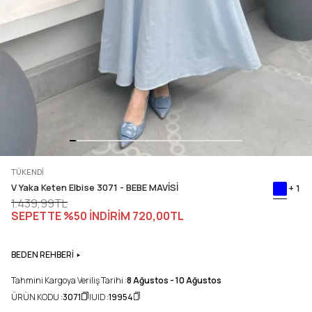
TÜKENDI
V Yaka Keten Elbise 3071 - BEBE MAVİSİ
+ 1
1.439,99TL
SEPETTE %50 İNDİRİM
720,00TL
BEDEN REHBERİ
Tahmini Kargoya Veriliş Tarihi :
8 Ağustos - 10 Ağustos
ÜRÜN KODU :
3071
UID :
19954