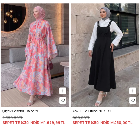
Çiçek Desenli Elbise Y0165 - PEMBE
Askılı Jile Elbise 7017 - SİYAH
2.399,99TL
900,00TL
SEPETTE %30 İNDİRİM
1.679,99TL
SEPETTE %50 İNDİRİM
450,00TL