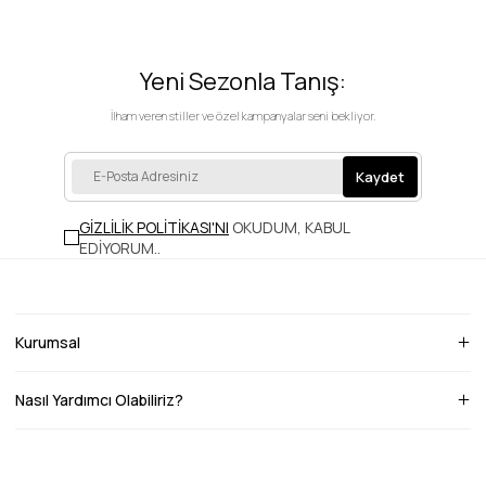
Yeni Sezonla Tanış:
İlham veren stiller ve özel kampanyalar seni bekliyor.
Kaydet
GİZLİLİK POLİTİKASI'NI
OKUDUM, KABUL
EDİYORUM.
.
Kurumsal
Nasıl Yardımcı Olabiliriz?