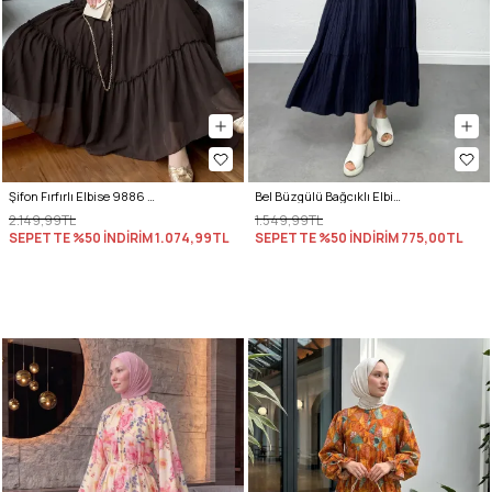
Şifon Fırfırlı Elbise 9886 - A. KAHVE
Bel Büzgülü Bağcıklı Elbise 0081 - LACİVERT
2.149,99TL
1.549,99TL
SEPETTE %50 İNDİRİM
1.074,99TL
SEPETTE %50 İNDİRİM
775,00TL