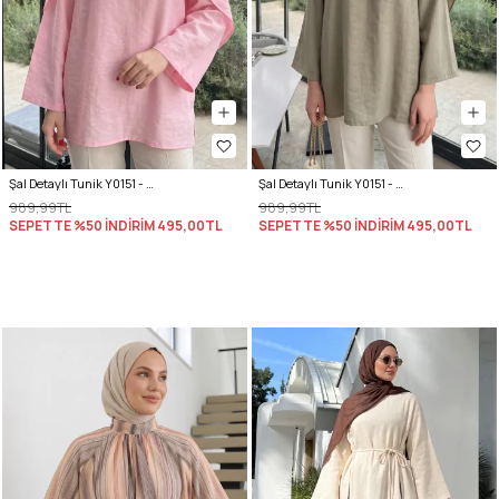
Şal Detaylı Tunik Y0151 - AÇIK PEMBE
Şal Detaylı Tunik Y0151 - AÇIK HAKİ
989,99TL
989,99TL
SEPETTE %50 İNDİRİM
495,00TL
SEPETTE %50 İNDİRİM
495,00TL