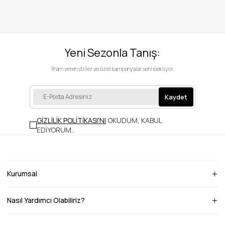
Yeni Sezonla Tanış:
İlham veren stiller ve özel kampanyalar seni bekliyor.
Kaydet
GİZLİLİK POLİTİKASI'NI
OKUDUM, KABUL
EDİYORUM.
.
Kurumsal
Nasıl Yardımcı Olabiliriz?