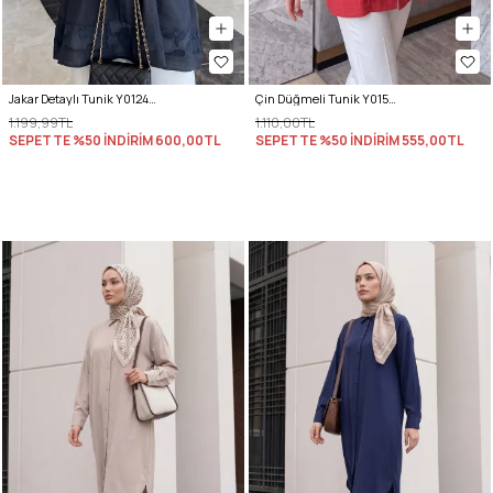
Jakar Detaylı Tunik Y0124 - LACİVERT
Çin Düğmeli Tunik Y0158 - KIRMIZI
1.199,99TL
1.110,00TL
SEPETTE %50 İNDİRİM
600,00TL
SEPETTE %50 İNDİRİM
555,00TL