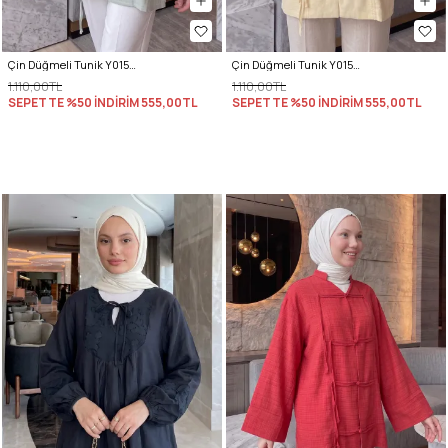
Çin Düğmeli Tunik Y0158 - ÇAĞLA YEŞİLİ
Çin Düğmeli Tunik Y0158 - SARI
1.110,00TL
1.110,00TL
SEPETTE %50 İNDİRİM
555,00TL
SEPETTE %50 İNDİRİM
555,00TL