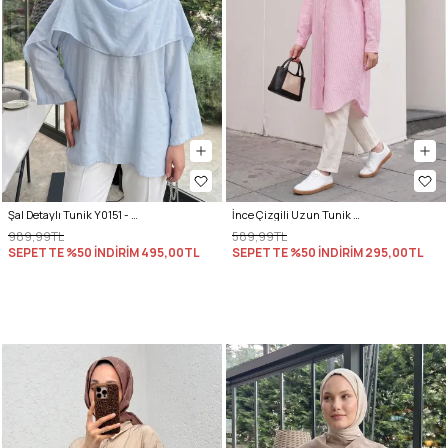
Şal Detaylı Tunik Y0151 - BEBE MAVİSİ
İnce Çizgili Uzun Tunik 3131 - AÇIK PEMBE
989,99TL
589,99TL
SEPETTE %50 İNDİRİM
495,00TL
SEPETTE %50 İNDİRİM
295,00TL