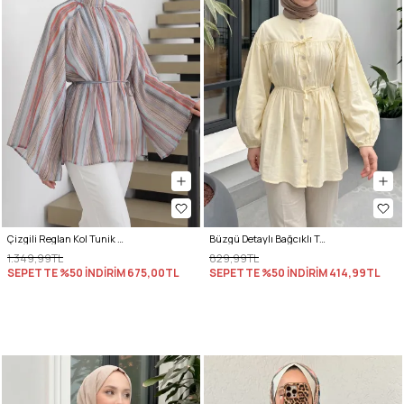
Çizgili Reglan Kol Tunik 260203 - MAVİ
Büzgü Detaylı Bağcıklı Tunik 2366 - SARI
1.349,99TL
829,99TL
SEPETTE %50 İNDİRİM
675,00TL
SEPETTE %50 İNDİRİM
414,99TL