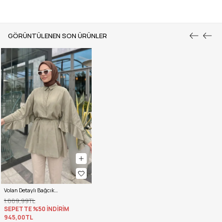
GÖRÜNTÜLENEN SON ÜRÜNLER
Volan Detaylı Bağcıklı Tunik Y0136 - AÇIK HAKİ
1.889,99TL
SEPETTE %50 İNDİRİM
945,00TL