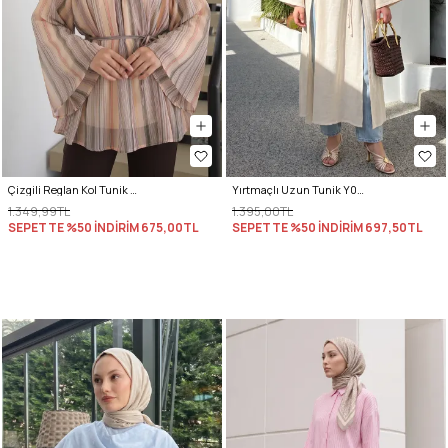
Çizgili Reglan Kol Tunik 260203 - HAKİ
Yırtmaçlı Uzun Tunik Y0162 - EKRU
1.349,99TL
1.395,00TL
SEPETTE %50 İNDİRİM
675,00TL
SEPETTE %50 İNDİRİM
697,50TL