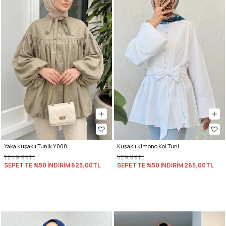
Yaka Kuşaklı Tunik Y0088 - HAKİ
Kuşaklı Kimono Kol Tunik 2343 - BEYAZ
1.249,99TL
529,99TL
SEPETTE %50 İNDİRİM
625,00TL
SEPETTE %50 İNDİRİM
265,00TL