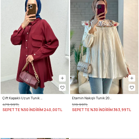
Çift Kapaklı Uzun Tunik 2277 - BORDO
Etamin Nakışlı Tunik 2099 - KREM
479,99TL
519,99TL
SEPETTE %50 İNDİRİM
240,00TL
SEPETTE %30 İNDİRİM
363,99TL