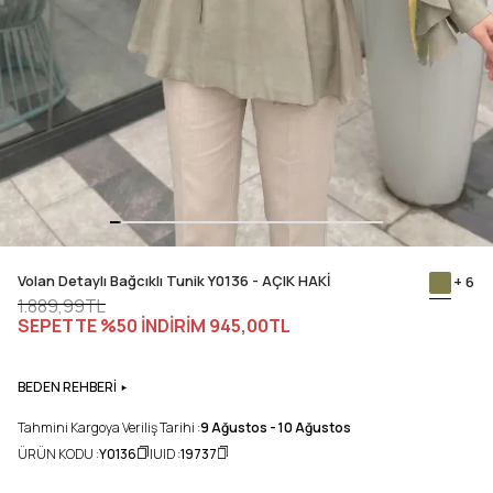
Volan Detaylı Bağcıklı Tunik Y0136 - AÇIK HAKİ
+ 6
1.889,99TL
SEPETTE %50 İNDİRİM
945,00TL
BEDEN REHBERİ
Tahmini Kargoya Veriliş Tarihi :
9 Ağustos - 10 Ağustos
ÜRÜN KODU :
Y0136
UID :
19737