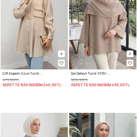
Çift Kapaklı Uzun Tunik 2277 - BEJ
Şal Detaylı Tunik Y0151 - VİZON
479,99TL
989,99TL
SEPETTE %50 İNDİRİM
240,00TL
SEPETTE %50 İNDİRİM
495,00TL