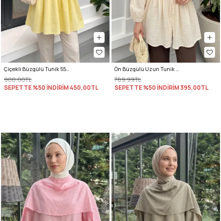
Çiçekli Büzgülü Tunik 5501 - SARI
Ön Büzgülü Uzun Tunik 262338 - BEJ
900,00TL
789,99TL
SEPETTE %50 İNDİRİM
450,00TL
SEPETTE %50 İNDİRİM
395,00TL