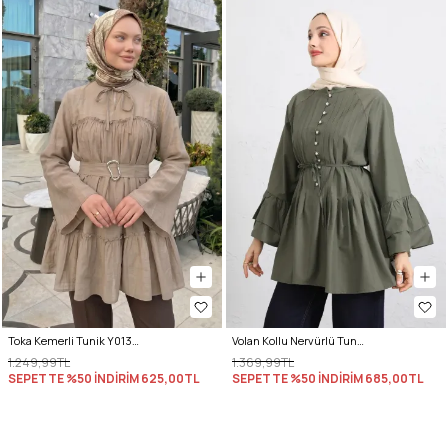
Toka Kemerli Tunik Y0135 - BEJ
Volan Kollu Nervürlü Tunik Y0104 - HAKİ
1.249,99TL
1.369,99TL
SEPETTE %50 İNDİRİM
625,00TL
SEPETTE %50 İNDİRİM
685,00TL